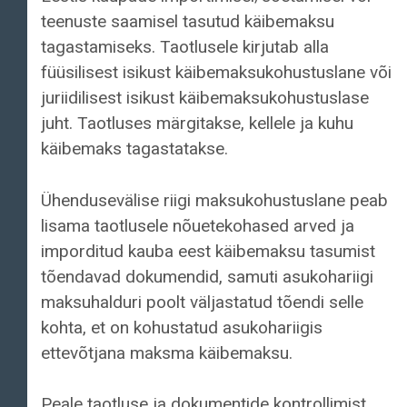
teenuste saamisel tasutud käibemaksu
tagastamiseks. Taotlusele kirjutab alla
füüsilisest isikust käibemaksukohustuslane või
juriidilisest isikust käibemaksukohustuslase
juht. Taotluses märgitakse, kellele ja kuhu
käibemaks tagastatakse.
Ühendusevälise riigi maksukohustuslane peab
lisama taotlusele nõuetekohased arved ja
imporditud kauba eest käibemaksu tasumist
tõendavad dokumendid, samuti asukohariigi
maksuhalduri poolt väljastatud tõendi selle
kohta, et on kohustatud asukohariigis
ettevõtjana maksma käibemaksu.
Peale taotluse ja dokumentide kontrollimist