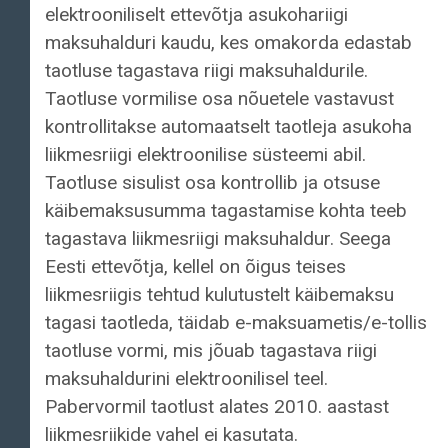
elektrooniliselt ettevõtja asukohariigi
maksuhalduri kaudu, kes omakorda edastab
taotluse tagastava riigi maksuhaldurile.
Taotluse vormilise osa nõuetele vastavust
kontrollitakse automaatselt taotleja asukoha
liikmesriigi elektroonilise süsteemi abil.
Taotluse sisulist osa kontrollib ja otsuse
käibemaksusumma tagastamise kohta teeb
tagastava liikmesriigi maksuhaldur. Seega
Eesti ettevõtja, kellel on õigus teises
liikmesriigis tehtud kulutustelt käibemaksu
tagasi taotleda, täidab e-maksuametis/e-tollis
taotluse vormi, mis jõuab tagastava riigi
maksuhaldurini elektroonilisel teel.
Pabervormil taotlust alates 2010. aastast
liikmesriikide vahel ei kasutata.