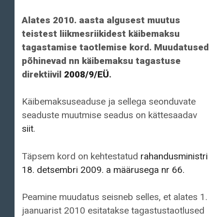
Alates 2010. aasta algusest muutus
teistest liikmesriikidest käibemaksu
tagastamise taotlemise kord. Muudatused
põhinevad nn käibemaksu tagastuse
direktiivil
2008/9/EÜ
.
Käibemaksuseaduse ja sellega seonduvate
seaduste muutmise seadus on kättesaadav
siit
.
Täpsem kord on kehtestatud
rahandusministri
18. detsembri 2009. a määrusega nr 66.
Peamine muudatus seisneb selles, et alates 1.
jaanuarist 2010 esitatakse tagastustaotlused