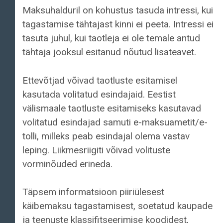
Maksuhalduril on kohustus tasuda intressi, kui
tagastamise tähtajast kinni ei peeta. Intressi ei
tasuta juhul, kui taotleja ei ole temale antud
tähtaja jooksul esitanud nõutud lisateavet.
Ettevõtjad võivad taotluste esitamisel
kasutada volitatud esindajaid. Eestist
välismaale taotluste esitamiseks kasutavad
volitatud esindajad samuti e-maksuametit/e-
tolli, milleks peab esindajal olema vastav
leping. Liikmesriigiti võivad volituste
vorminõuded erineda.
Täpsem informatsioon piiriülesest
käibemaksu tagastamisest, soetatud kaupade
ja teenuste klassifitseerimise koodidest,