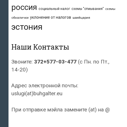
россия
социальный налог
схемы "отмывания"
схемы
уклонение от налогов
обналички
швейцария
эстония
Наши Контакты
Звоните:
372+577-03-477
(с Пн. по Пт.,
14-20)
Адрес электронной почты:
uslugi(at)buhgalter.eu
При отправке мэйла замените (at) на @