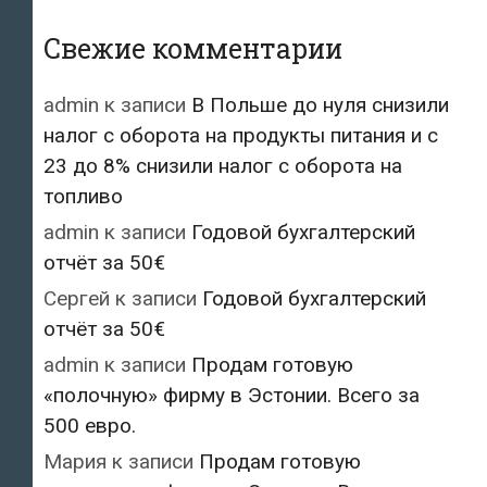
Свежие комментарии
admin
к записи
В Польше до нуля снизили
налог с оборота на продукты питания и с
23 до 8% снизили налог с оборота на
топливо
admin
к записи
Годовой бухгалтерский
отчёт за 50€
Сергей
к записи
Годовой бухгалтерский
отчёт за 50€
admin
к записи
Продам готовую
«полочную» фирму в Эстонии. Всего за
500 евро.
Мария
к записи
Продам готовую