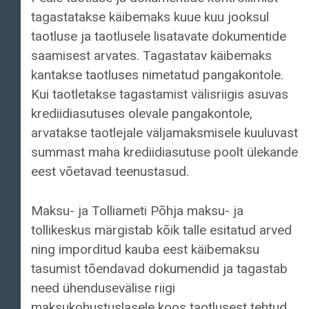
tagastatakse käibemaks kuue kuu jooksul
taotluse ja taotlusele lisatavate dokumentide
saamisest arvates. Tagastatav käibemaks
kantakse taotluses nimetatud pangakontole.
Kui taotletakse tagastamist välisriigis asuvas
krediidiasutuses olevale pangakontole,
arvatakse taotlejale väljamaksmisele kuuluvast
summast maha krediidiasutuse poolt ülekande
eest võetavad teenustasud.
Maksu- ja Tolliameti Põhja maksu- ja
tollikeskus märgistab kõik talle esitatud arved
ning imporditud kauba eest käibemaksu
tasumist tõendavad dokumendid ja tagastab
need ühendusevälise riigi
maksukohustuslasele koos taotlusest tehtud