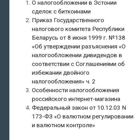
О налогообложении в Эстонии
сделок с биткоинами
Приказ Государственного
налогового комитета Республики
Беларусь от 8 июня 1999 г. №138
«Об утверждении разъяснения «О
налогообложении дивидендов в
соответствии с Соглашениями об
избежании двойного
налогообложения» ч. 2
Особенности налогообложения
российского интернет-магазина
Федеральный закон от 10.12.03 N
173-ФЗ «О валютном регулировании
и валютном контроле»