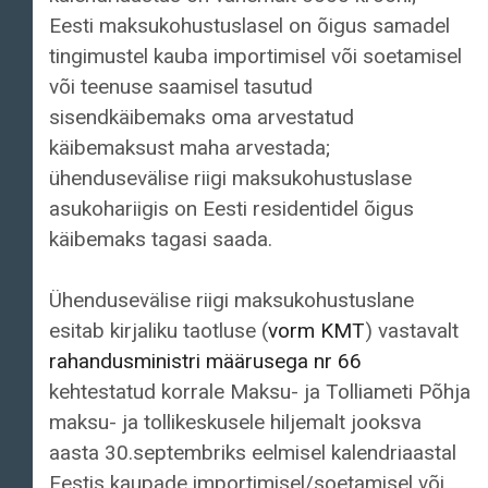
Eesti maksukohustuslasel on õigus samadel
tingimustel kauba importimisel või soetamisel
või teenuse saamisel tasutud
sisendkäibemaks oma arvestatud
käibemaksust maha arvestada;
ühendusevälise riigi maksukohustuslase
asukohariigis on Eesti residentidel õigus
käibemaks tagasi saada.
Ühendusevälise riigi maksukohustuslane
esitab kirjaliku taotluse (
vorm KMT
) vastavalt
rahandusministri määrusega nr 66
kehtestatud korrale Maksu- ja Tolliameti Põhja
maksu- ja tollikeskusele hiljemalt jooksva
aasta 30.septembriks eelmisel kalendriaastal
Eestis kaupade importimisel/soetamisel või