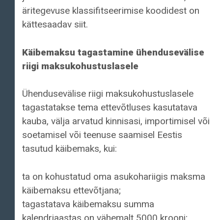
äritegevuse klassifitseerimise koodidest on
kättesaadav siit.
Käibemaksu tagastamine ühendusevälise
riigi maksukohustuslasele
Ühendusevälise riigi maksukohustuslasele
tagastatakse tema ettevõtluses kasutatava
kauba, välja arvatud kinnisasi, importimisel või
soetamisel või teenuse saamisel Eestis
tasutud käibemaks, kui:
ta on kohustatud oma asukohariigis maksma
käibemaksu ettevõtjana;
tagastatava käibemaksu summa
kalendriaastas on vähemalt 5000 krooni;