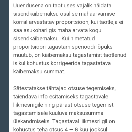
Uuendusena on taotluses vajalik näidata
sisendkäibemaksu osalise mahaarvamise
korral arvestatav proportsioon, kui taotleja ei
saa asukohariigis maha arvata kogu
sisendkäibemaksu. Kui nimetatud
proportsioon tagastamisperioodi lõpuks
muutub, on käibemaksu tagastamist taotlenud
isikul kohustus korrigeerida tagastatava
käibemaksu summat.
Sätestatakse tähtajad otsuse tegemiseks,
täiendava info esitamiseks tagastavale
liikmesriigile ning pärast otsuse tegemist
tagastamisele kuuluva maksusumma
ülekandmiseks. Tagastaval liikmesriigil on
kohustus teha otsus 4 — 8 kuu jooksul