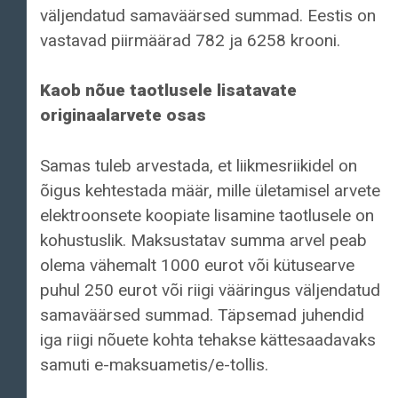
väljendatud samaväärsed summad. Eestis on
vastavad piirmäärad 782 ja 6258 krooni.
Kaob nõue taotlusele lisatavate
originaalarvete osas
Samas tuleb arvestada, et liikmesriikidel on
õigus kehtestada määr, mille ületamisel arvete
elektroonsete koopiate lisamine taotlusele on
kohustuslik. Maksustatav summa arvel peab
olema vähemalt 1000 eurot või kütusearve
puhul 250 eurot või riigi vääringus väljendatud
samaväärsed summad. Täpsemad juhendid
iga riigi nõuete kohta tehakse kättesaadavaks
samuti e-maksuametis/e-tollis.