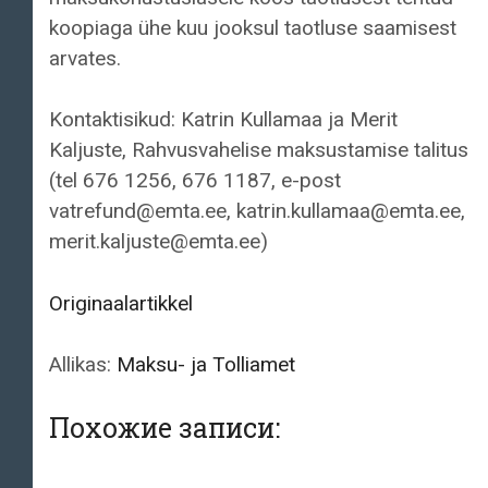
koopiaga ühe kuu jooksul taotluse saamisest
arvates.
Kontaktisikud: Katrin Kullamaa ja Merit
Kaljuste, Rahvusvahelise maksustamise talitus
(tel 676 1256, 676 1187, e-post
vatrefund@emta.ee, katrin.kullamaa@emta.ee,
merit.kaljuste@emta.ee)
Originaalartikkel
Allikas:
Maksu- ja Tolliamet
Похожие записи: