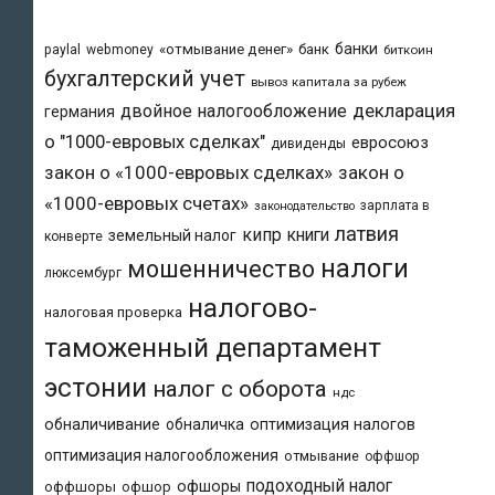
банки
«отмывание денег»
банк
paylal
webmoney
биткоин
бухгалтерский учет
вывоз капитала за рубеж
двойное налогообложение
декларация
германия
о "1000-евровых сделках"
евросоюз
дивиденды
закон о «1000-евровых сделках»
закон о
«1000-евровых счетах»
зарплата в
законодательство
латвия
кипр
книги
земельный налог
конверте
налоги
мошенничество
люксембург
налогово-
налоговая проверка
таможенный департамент
эстонии
налог с оборота
ндс
обналичивание
обналичка
оптимизация налогов
оптимизация налогообложения
отмывание
оффшор
подоходный налог
офшоры
оффшоры
офшор