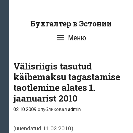
Перейти
к
содержанию
Бухгалтер в Эстонии
Меню
Välisriigis tasutud
käibemaksu tagastamise
taotlemine alates 1.
jaanuarist 2010
02.10.2009
опубликовал
admin
(uuendatud 11.03.2010)