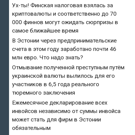
Ух-ты! Финская налоговая взялась за
криптовалюты и соответственно до 70
000 финнов могут ожидать сюрпризы в
самое ближайшее время
В Эстонии через предпринимательские
счета в этом году заработано почти 46
млн евро. Что надо знать?
Отмывание полученной преступным путём
украинской валюты вылилось для его
участников в 6,5 года реального
тюремного заключения
Ежемесячное декларирование всех
инвойсов независимо от суммы инвойса
может стать для фирм в Эстонии
обязательным