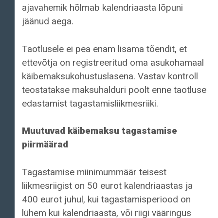
ajavahemik hõlmab kalendriaasta lõpuni
jäänud aega.
Taotlusele ei pea enam lisama tõendit, et
ettevõtja on registreeritud oma asukohamaal
käibemaksukohustuslasena. Vastav kontroll
teostatakse maksuhalduri poolt enne taotluse
edastamist tagastamisliikmesriiki.
Muutuvad käibemaksu tagastamise
piirmäärad
Tagastamise miinimummäär teisest
liikmesriigist on 50 eurot kalendriaastas ja
400 eurot juhul, kui tagastamisperiood on
lühem kui kalendriaasta, või riigi vääringus