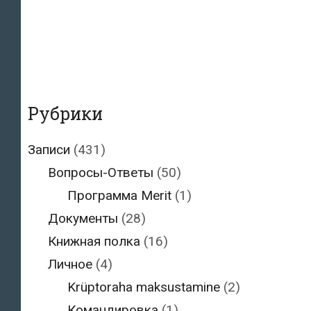
Рубрики
Записи
(431)
Вопросы-Ответы
(50)
Программа Merit
(1)
Документы
(28)
Книжная полка
(16)
Личное
(4)
Krüptoraha maksustamine
(2)
Командировка
(1)