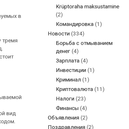
Krüptoraha maksustamine
(2)
зуемых в
Командировка
(1)
Новости
(334)
у тремя
Борьба с отмыванием
д.
денег
(4)
стоит
Зарплата
(4)
Инвестиции
(1)
Криминал
(1)
Криптовалюта
(11)
зываемой
Налоги
(23)
Финансы
(4)
ой вид
Объявления
(2)
ходом.
Поздравления
(2)