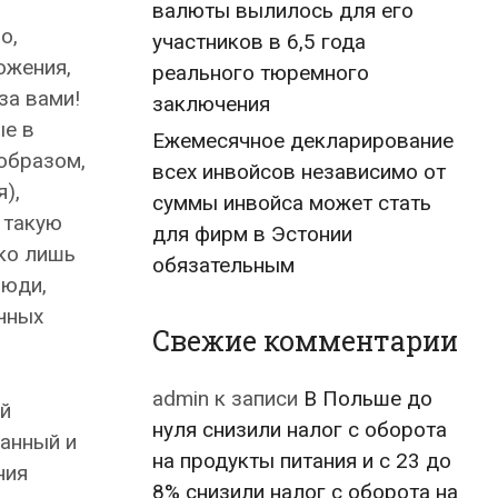
валюты вылилось для его
о,
участников в 6,5 года
ожения,
реального тюремного
за вами!
заключения
ые в
Ежемесячное декларирование
образом,
всех инвойсов независимо от
),
суммы инвойса может стать
 такую
для фирм в Эстонии
ько лишь
обязательным
люди,
чных
Свежие комментарии
admin
к записи
В Польше до
ой
нуля снизили налог с оборота
ванный и
на продукты питания и с 23 до
ния
8% снизили налог с оборота на