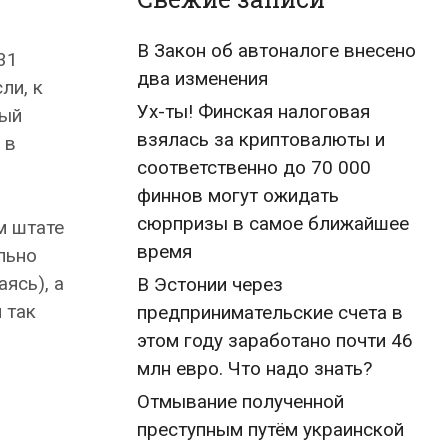
В Закон об автоналоге внесено
31
два изменения
ли, к
Ух-ты! Финская налоговая
мый
взялась за криптовалюты и
 в
соответственно до 70 000
финнов могут ожидать
сюрпризы в самое ближайшее
м штате
время
льно
ясь), а
В Эстонии через
 так
предпринимательские счета в
этом году заработано почти 46
млн евро. Что надо знать?
Отмывание полученной
преступным путём украинской