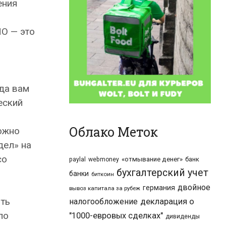
ения
НО — это
да вам
еский
Облако Меток
можно
дел» на
со
«отмывание денег»
банк
paylal
webmoney
бухгалтерский учет
банки
биткоин
двойное
германия
вывоз капитала за рубеж
ять
налогообложение
декларация о
по
"1000-евровых сделках"
дивиденды