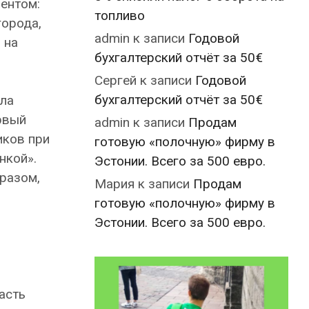
ентом:
топливо
города,
admin
к записи
Годовой
 на
бухгалтерский отчёт за 50€
Сергей
к записи
Годовой
бухгалтерский отчёт за 50€
сла
рвый
admin
к записи
Продам
иков при
готовую «полочную» фирму в
нкой».
Эстонии. Всего за 500 евро.
разом,
Мария
к записи
Продам
готовую «полочную» фирму в
Эстонии. Всего за 500 евро.
асть