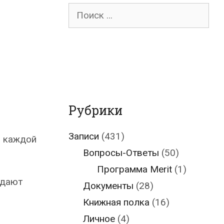
Поиск
для:
Рубрики
Записи
(431)
а каждой
Вопросы-Ответы
(50)
Программа Merit
(1)
здают
Документы
(28)
Книжная полка
(16)
Личное
(4)