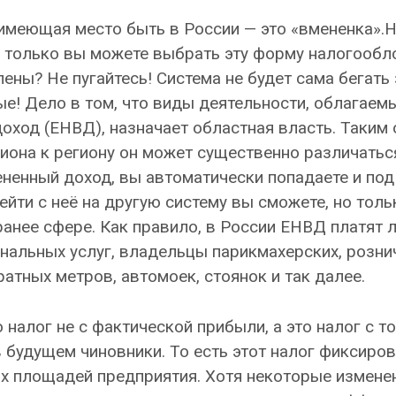
меющая место быть в России — это «вмененка».Н
не только вы можете выбрать эту форму налогообл
ены? Не пугайтесь! Система не будет сама бегать 
ые! Дело в том, что виды деятельности, облагаем
оход (ЕНВД), назначает областная власть. Таким 
гиона к региону он может существенно различаться
ненный доход, вы автоматически попадаете и под
ейти с неё на другую систему вы сможете, но тол
анее сфере. Как правило, в России ЕНВД платят 
альных услуг, владельцы парикмахерских, розни
тных метров, автомоек, стоянок и так далее.
 налог не с фактической прибыли, а это налог с т
 будущем чиновники. То есть этот налог фиксиро
их площадей предприятия. Хотя некоторые измене