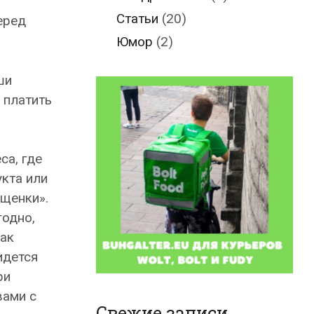
Статьи
(20)
еред
Юмор
(2)
ши
 платить
са, где
укта или
ощенки».
годно,
так
идется
ри
вами с
Свежие записи