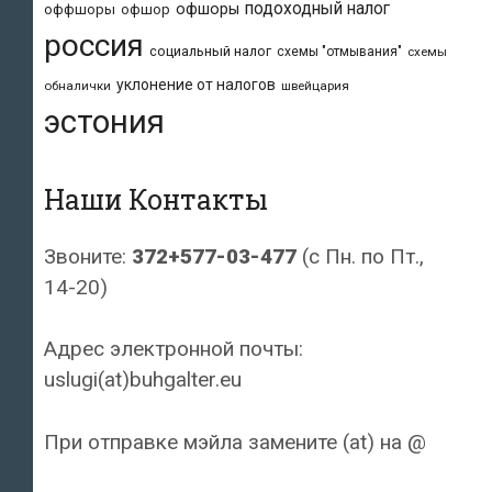
подоходный налог
офшоры
оффшоры
офшор
россия
социальный налог
схемы "отмывания"
схемы
уклонение от налогов
обналички
швейцария
эстония
Наши Контакты
Звоните:
372+577-03-477
(с Пн. по Пт.,
14-20)
Адрес электронной почты:
uslugi(at)buhgalter.eu
При отправке мэйла замените (at) на @