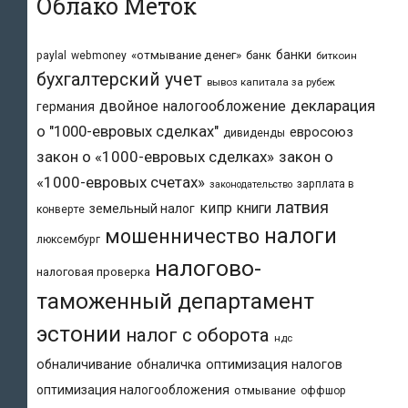
Облако Меток
банки
«отмывание денег»
банк
paylal
webmoney
биткоин
бухгалтерский учет
вывоз капитала за рубеж
двойное налогообложение
декларация
германия
о "1000-евровых сделках"
евросоюз
дивиденды
закон о «1000-евровых сделках»
закон о
«1000-евровых счетах»
зарплата в
законодательство
латвия
кипр
книги
земельный налог
конверте
налоги
мошенничество
люксембург
налогово-
налоговая проверка
таможенный департамент
эстонии
налог с оборота
ндс
обналичивание
обналичка
оптимизация налогов
оптимизация налогообложения
отмывание
оффшор