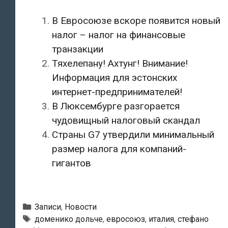
В Евросоюзе вскоре появится новый
налог – налог на финансовые
транзакции
Тяхелепану! Ахтунг! Внимание!
Информация для эстонских
интернет-предпринимателей!
В Люксембурге разгорается
чудовищный налоговый скандал
Страны G7 утвердили минимальный
размер налога для компаний-
гигантов
Рубрики
Записи
,
Новости
Метки
доменико дольче
,
евросоюз
,
италия
,
стефано