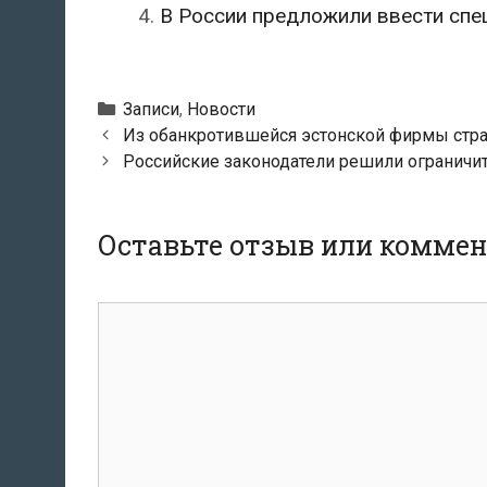
В России предложили ввести спе
Рубрики
Записи
,
Новости
Навигация
Из обанкротившейся эстонской фирмы стра
по
Российские законодатели решили ограничит
записям
Оставьте отзыв или комме
комментарий