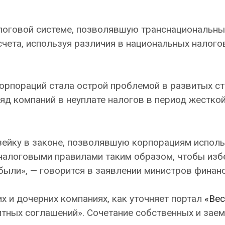
алоговой системе, позволявшую транснациональн
чета, используя различия в национальных налого
орпораций стала острой проблемой в развитых ст
д компаний в неуплате налогов в период жестко
азейку в законе, позволявшую корпорациям испол
налоговыми правилами таким образом, чтобы изб
были», — говорится в заявлении министров финанс
х и дочерних компаниях, как уточняет портал
«Вес
итных соглашений». Сочетание собственных и зае