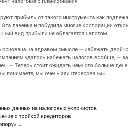
мент налогового планирования.
руют прибыль от такого инструмента как подле
. Эта лазейка и побудила многие корпорации откр
данный вид прибыли не облагается налогом.
а основана на здравом смысле — избежать двойн
омпаниям удалось избежать налогов вообще, — з
н. — Теперь стоит ожидать немного больше дене
 вы понимаете, мы очень заинтересованы».
нных данных на налоговых уклонистов
ение с тройкой кредиторов
опору» …