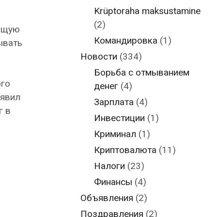
Krüptoraha maksustamine
(2)
жащую
Командировка
(1)
ывать
Новости
(334)
Борьба с отмыванием
ого
денег
(4)
аявил
Зарплата
(4)
г в
Инвестиции
(1)
Криминал
(1)
Криптовалюта
(11)
Налоги
(23)
Финансы
(4)
Объявления
(2)
Поздравления
(2)