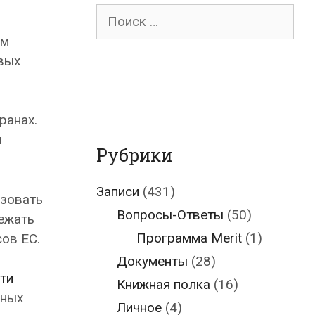
Поиск
для:
ым
вых
ранах.
й
Рубрики
Записи
(431)
ьзовать
Вопросы-Ответы
(50)
ежать
Программа Merit
(1)
ов ЕС.
Документы
(28)
ти
Книжная полка
(16)
мных
Личное
(4)