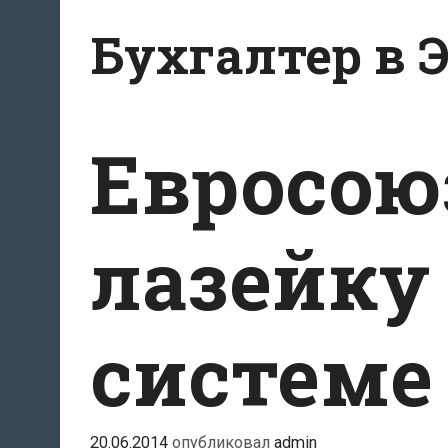
Перейти
Бухгалтер в 
к
содержанию
Евросою
лазейку
системе
20.06.2014
опубликовал
admin