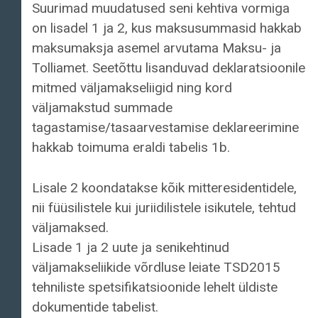
Suurimad muudatused seni kehtiva vormiga
on lisadel 1 ja 2, kus maksusummasid hakkab
maksumaksja asemel arvutama Maksu- ja
Tolliamet. Seetõttu lisanduvad deklaratsioonile
mitmed väljamakseliigid ning kord
väljamakstud summade
tagastamise/tasaarvestamise deklareerimine
hakkab toimuma eraldi tabelis 1b.
Lisale 2 koondatakse kõik mitteresidentidele,
nii füüsilistele kui juriidilistele isikutele, tehtud
väljamaksed.
Lisade 1 ja 2 uute ja senikehtinud
väljamakseliikide võrdluse leiate TSD2015
tehniliste spetsifikatsioonide lehelt üldiste
dokumentide tabelist.