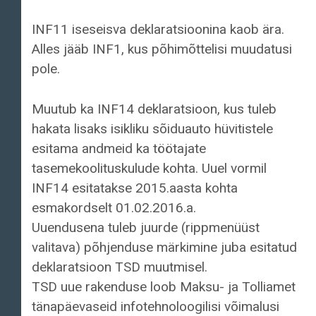
INF11 iseseisva deklaratsioonina kaob ära.
Alles jääb INF1, kus põhimõttelisi muudatusi
pole.
Muutub ka INF14 deklaratsioon, kus tuleb
hakata lisaks isikliku sõiduauto hüvitistele
esitama andmeid ka töötajate
tasemekoolituskulude kohta. Uuel vormil
INF14 esitatakse 2015.aasta kohta
esmakordselt 01.02.2016.a.
Uuendusena tuleb juurde (rippmenüüst
valitava) põhjenduse märkimine juba esitatud
deklaratsioon TSD muutmisel.
TSD uue rakenduse loob Maksu- ja Tolliamet
tänapäevaseid infotehnoloogilisi võimalusi