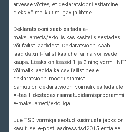
arvesse võttes, et deklaratsiooni esitamine
oleks võimalikult mugav ja lihtne.
Deklaratsiooni saab esitada e-
maksuametis/e-tollis kas käsitsi sisestades
või failist laadidest. Deklaratsiooni saab
laadida xml-failist kas ühe failina või lisade
kaupa. Lisaks on lisasid 1 ja 2 ning vormi INF1
võimalik laadida ka csv failist peale
deklaratsiooni moodustamist.
Samuti on deklaratsiooni võimalik esitada üle
X-tee, liidestades raamatupidamisprogrammi
e-maksuameti/e-tolliga.
Uue TSD vormiga seotud küsimuste jaoks on
kasutusel e-posti aadress tsd2015 emta.ee