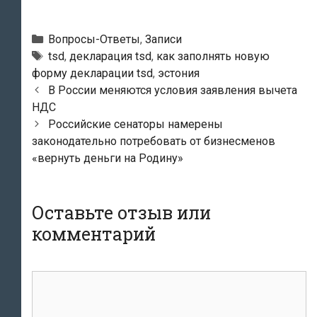
Рубрики
Вопросы-Ответы
,
Записи
Метки
tsd
,
декларация tsd
,
как заполнять новую
форму декларации tsd
,
эстония
Навигация
В России меняются условия заявления вычета
по
НДС
записям
Российские сенаторы намерены
законодательно потребовать от бизнесменов
«вернуть деньги на Родину»
Оставьте отзыв или
комментарий
комментарий