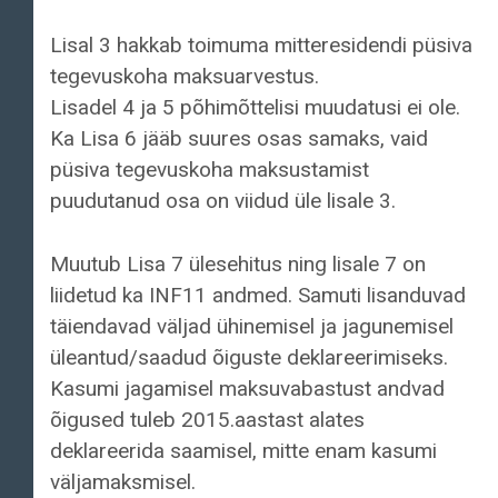
Lisal 3 hakkab toimuma mitteresidendi püsiva
tegevuskoha maksuarvestus.
Lisadel 4 ja 5 põhimõttelisi muudatusi ei ole.
Ka Lisa 6 jääb suures osas samaks, vaid
püsiva tegevuskoha maksustamist
puudutanud osa on viidud üle lisale 3.
Muutub Lisa 7 ülesehitus ning lisale 7 on
liidetud ka INF11 andmed. Samuti lisanduvad
täiendavad väljad ühinemisel ja jagunemisel
üleantud/saadud õiguste deklareerimiseks.
Kasumi jagamisel maksuvabastust andvad
õigused tuleb 2015.aastast alates
deklareerida saamisel, mitte enam kasumi
väljamaksmisel.