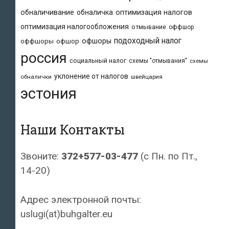
обналичивание
обналичка
оптимизация налогов
оптимизация налогообложения
отмывание
оффшор
подоходный налог
офшоры
оффшоры
офшор
россия
социальный налог
схемы "отмывания"
схемы
уклонение от налогов
обналички
швейцария
эстония
Наши Контакты
Звоните:
372+577-03-477
(с Пн. по Пт.,
14-20)
Адрес электронной почты:
uslugi(at)buhgalter.eu