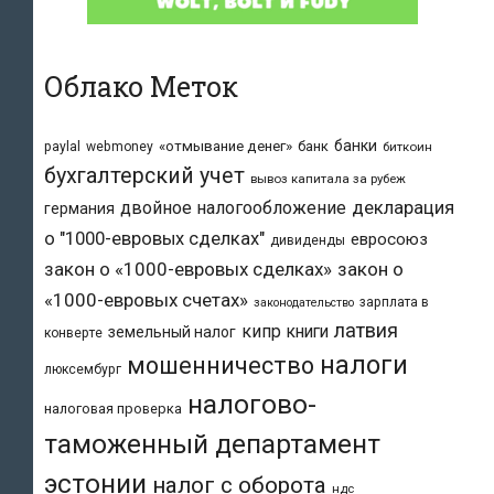
Облако Меток
банки
«отмывание денег»
банк
paylal
webmoney
биткоин
бухгалтерский учет
вывоз капитала за рубеж
двойное налогообложение
декларация
германия
о "1000-евровых сделках"
евросоюз
дивиденды
закон о «1000-евровых сделках»
закон о
«1000-евровых счетах»
зарплата в
законодательство
латвия
кипр
книги
земельный налог
конверте
налоги
мошенничество
люксембург
налогово-
налоговая проверка
таможенный департамент
эстонии
налог с оборота
ндс