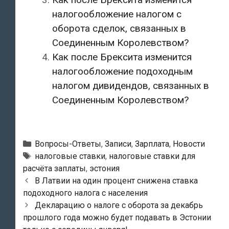
налогообложение налогом с
оборота сделок, связанных в
Соединенным Королевством?
Как после Брексита изменится
налогообложение подоходным
налогом дивидендов, связанных в
Соединенным Королевством?
Рубрики
Вопросы-Ответы
,
Записи
,
Зарплата
,
Новости
Метки
налоговые ставки
,
налоговые ставки для
расчёта заплаты
,
эстония
Навигация
В Латвии на один процент снижена ставка
по
подоходного налога с населения
записям
Декларацию о налоге с оборота за декабрь
прошлого года можно будет подавать в Эстонии