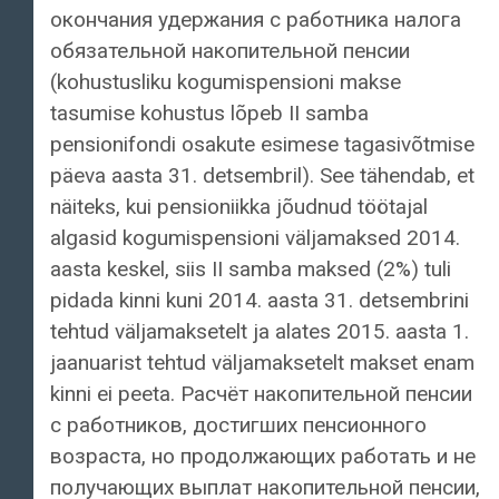
окончания удержания с работника налога
обязательной накопительной пенсии
(kohustusliku kogumispensioni makse
tasumise kohustus lõpeb II samba
pensionifondi osakute esimese tagasivõtmise
päeva aasta 31. detsembril). See tähendab, et
näiteks, kui pensioniikka jõudnud töötajal
algasid kogumispensioni väljamaksed 2014.
aasta keskel, siis II samba maksed (2%) tuli
pidada kinni kuni 2014. aasta 31. detsembrini
tehtud väljamaksetelt ja alates 2015. aasta 1.
jaanuarist tehtud väljamaksetelt makset enam
kinni ei peeta. Расчёт накопительной пенсии
с работников, достигших пенсионного
возраста, но продолжающих работать и не
получающих выплат накопительной пенсии,