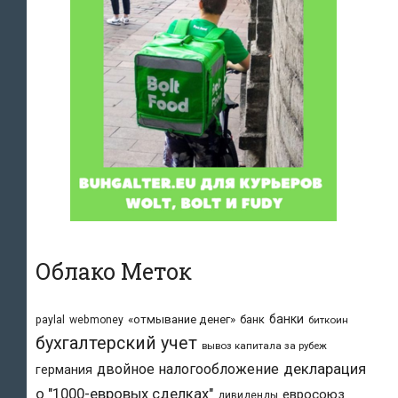
Облако Меток
банки
«отмывание денег»
банк
paylal
webmoney
биткоин
бухгалтерский учет
вывоз капитала за рубеж
двойное налогообложение
декларация
германия
о "1000-евровых сделках"
евросоюз
дивиденды