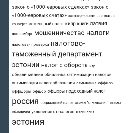
закон о «1000-евровых сделках»
закон о
«1000-евровых счетах»
зарплата в
законодательство
латвия
кипр
книги
земельный налог
конверте
налоги
мошенничество
люксембург
налогово-
налоговая проверка
таможенный департамент
эстонии
налог с оборота
ндс
обналичивание
обналичка
оптимизация налогов
оптимизация налогообложения
отмывание
оффшор
подоходный налог
офшоры
оффшоры
офшор
россия
социальный налог
схемы "отмывания"
схемы
уклонение от налогов
обналички
швейцария
эстония