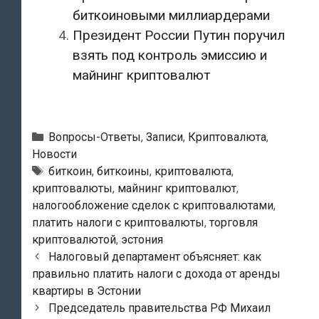
биткоиновыми миллиардерами‍
Президент России Путин поручил
взять под контроль эмиссию и
майнинг криптовалют
Рубрики
Вопросы-Ответы
,
Записи
,
Криптовалюта
,
Новости
Метки
биткоин
,
биткоины
,
криптовалюта
,
криптовалюты
,
майнинг криптовалют
,
налогообложение сделок с криптовалютами
,
платить налоги с криптовалюты
,
торговля
криптовалютой
,
эстония
Навигация
Налоговый департамент объясняет: как
по
правильно платить налоги с дохода от аренды
записям
квартиры в Эстонии
Председатель правительства РФ Михаил