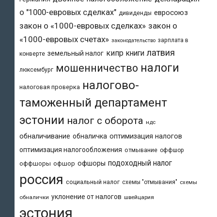
о "1000-евровых сделках"
евросоюз
дивиденды
закон о «1000-евровых сделках»
закон о
«1000-евровых счетах»
зарплата в
законодательство
латвия
кипр
книги
земельный налог
конверте
налоги
мошенничество
люксембург
налогово-
налоговая проверка
таможенный департамент
эстонии
налог с оборота
ндс
обналичивание
обналичка
оптимизация налогов
оптимизация налогообложения
отмывание
оффшор
подоходный налог
офшоры
оффшоры
офшор
россия
социальный налог
схемы "отмывания"
схемы
уклонение от налогов
обналички
швейцария
эстония