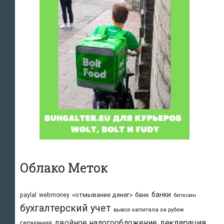
Облако Меток
банки
«отмывание денег»
банк
paylal
webmoney
биткоин
бухгалтерский учет
вывоз капитала за рубеж
двойное налогообложение
декларация
германия