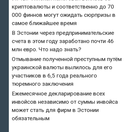
криптовалюты и соответственно до 70
000 финнов могут ожидать сюрпризы в
самое ближайшее время
В Эстонии через предпринимательские
счета в этом году заработано почти 46
млн евро. Что надо знать?
Отмывание полученной преступным путём
украинской валюты вылилось для его
участников в 6,5 года реального
тюремного заключения
Ежемесячное декларирование всех
инвойсов независимо от суммы инвойса
может стать для фирм в Эстонии
обязательным