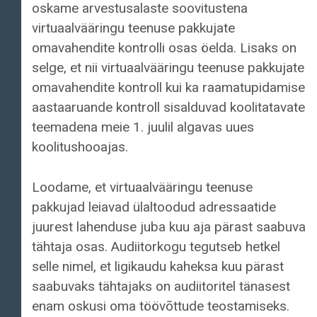
oskame arvestusalaste soovitustena
virtuaalvääringu teenuse pakkujate
omavahendite kontrolli osas öelda. Lisaks on
selge, et nii virtuaalvääringu teenuse pakkujate
omavahendite kontroll kui ka raamatupidamise
aastaaruande kontroll sisalduvad koolitatavate
teemadena meie 1. juulil algavas uues
koolitushooajas.
Loodame, et virtuaalvääringu teenuse
pakkujad leiavad ülaltoodud adressaatide
juurest lahenduse juba kuu aja pärast saabuva
tähtaja osas. Audiitorkogu tegutseb hetkel
selle nimel, et ligikaudu kaheksa kuu pärast
saabuvaks tähtajaks on audiitoritel tänasest
enam oskusi oma töövõttude teostamiseks.