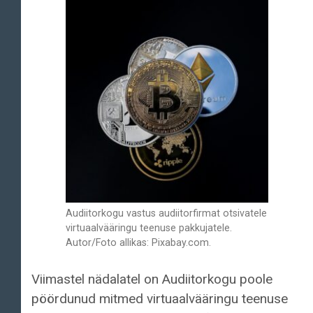
Audiitorkogu vastus audiitorfirmat otsivatele
virtuaalvääringu teenuse pakkujatele.
Autor/Foto allikas: Pixabay.com.
Viimastel nädalatel on Audiitorkogu poole
pöördunud mitmed virtuaalvääringu teenuse