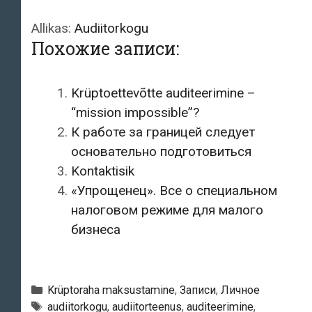
Allikas:
Audiitorkogu
Похожие записи:
Krüptoettevõtte auditeerimine –
“mission impossible”?
К работе за границей следует
основательно подготовиться
Kontaktisik
«Упрощенец». Все о специальном
налоговом режиме для малого
бизнеса
Рубрики
Krüptoraha maksustamine
,
Записи
,
Личное
Метки
audiitorkogu
,
audiitorteenus
,
auditeerimine
,