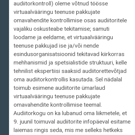
audiitorkontroll) oleme võtnud töösse
virtuaalvääringu teenuse pakkujate
omavahendite kontrollimise osas audiitoritele
vajaliku oskusteabe tekitamise; samuti
loodame ja eeldame, et virtuaalvääringu
teenuse pakkujad ise ja/või nende
esindusorganisatsioonid tekitavad kiirkorras
mehhanismid ja spetsialistide struktuuri, kelle
tehnilist ekspertiisi saaksid audiitorettevõtjad
oma audiitorkontrollis kasutada. Sel nädalal
toimub esimene audiitorite ümarlaud
virtuaalvääringu teenuse pakkujate
omavahendite kontrollimise teemal.
Audiitorkogu on ka lubanud oma liikmetele, et
9. juunil toimuval audiitorite infopäeval esitame
laiemas ringis seda, mis me selleks hetkeks