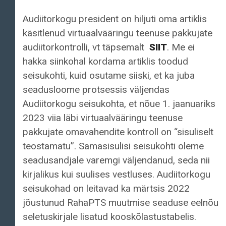
Audiitorkogu president on hiljuti oma artiklis
käsitlenud virtuaalvääringu teenuse pakkujate
audiitorkontrolli, vt täpsemalt
SIIT
. Me ei
hakka siinkohal kordama artiklis toodud
seisukohti, kuid osutame siiski, et ka juba
seadusloome protsessis väljendas
Audiitorkogu seisukohta, et nõue 1. jaanuariks
2023 viia läbi virtuaalvääringu teenuse
pakkujate omavahendite kontroll on “sisuliselt
teostamatu”. Samasisulisi seisukohti oleme
seadusandjale varemgi väljendanud, seda nii
kirjalikus kui suulises vestluses. Audiitorkogu
seisukohad on leitavad ka märtsis 2022
jõustunud RahaPTS muutmise seaduse eelnõu
seletuskirjale lisatud kooskõlastustabelis.