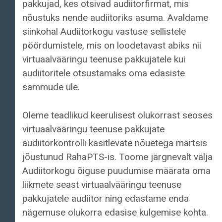
pakkujad, kes otsivad audiitorfirmat, mis
nõustuks nende audiitoriks asuma. Avaldame
siinkohal Audiitorkogu vastuse sellistele
pöördumistele, mis on loodetavast abiks nii
virtuaalvääringu teenuse pakkujatele kui
audiitoritele otsustamaks oma edasiste
sammude üle.
Oleme teadlikud keerulisest olukorrast seoses
virtuaalvääringu teenuse pakkujate
audiitorkontrolli käsitlevate nõuetega märtsis
jõustunud RahaPTS-is. Toome järgnevalt välja
Audiitorkogu õiguse puudumise määrata oma
liikmete seast virtuaalvääringu teenuse
pakkujatele audiitor ning edastame enda
nägemuse olukorra edasise kulgemise kohta.