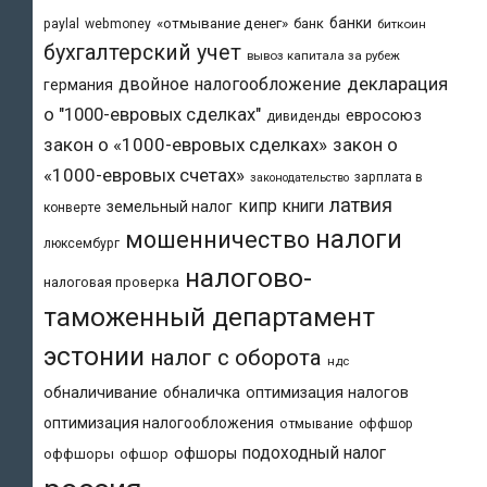
банки
«отмывание денег»
банк
paylal
webmoney
биткоин
бухгалтерский учет
вывоз капитала за рубеж
двойное налогообложение
декларация
германия
о "1000-евровых сделках"
евросоюз
дивиденды
закон о «1000-евровых сделках»
закон о
«1000-евровых счетах»
зарплата в
законодательство
латвия
кипр
книги
земельный налог
конверте
налоги
мошенничество
люксембург
налогово-
налоговая проверка
таможенный департамент
эстонии
налог с оборота
ндс
обналичивание
обналичка
оптимизация налогов
оптимизация налогообложения
отмывание
оффшор
подоходный налог
офшоры
оффшоры
офшор