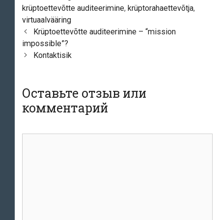
krüptoettevõtte auditeerimine
,
krüptorahaettevõtja
,
virtuaalvääring
Навигация
Krüptoettevõtte auditeerimine – “mission
по
impossible”?
записям
Kontaktisik
Оставьте отзыв или
комментарий
комментарий