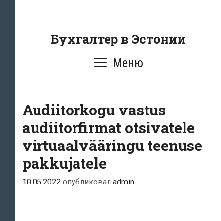
Перейти
к
содержанию
Бухгалтер в Эстонии
Меню
Audiitorkogu vastus
audiitorfirmat otsivatele
virtuaalvääringu teenuse
pakkujatele
10.05.2022
опубликовал
admin