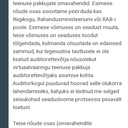
teenuse pakkujate omavahendid. Esimese
nõude osas soovitame pöörduda kas
Riigikogu, Rahandusministeeriumi või RAB-i
poole. Esimese võimuses on seadust muuta,
teise võimuses on seaduses toodut
tõlgendada, kolmanda otsustada on edasised
sammud, kui tegevusloa taotlusele ei ole
lisatud audiitorettevõtja nõusolekut
virtuaalvääringu teenuse pakkuja
audiitorettevõtjaks asumise kohta.
Audiitorkogul puuduvad hoovad selle olukorra
lahendamiseks, kahjuks ei leidnud me selged
seisukohad seadusloome protsessis piisavalt
toetust.
Teise nõude osas (omavahendite