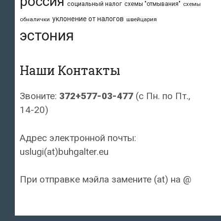
россия
социальный налог
схемы "отмывания"
схемы
уклонение от налогов
обналички
швейцария
эстония
Наши Контакты
Звоните:
372+577-03-477
(с Пн. по Пт.,
14-20)
Адрес электронной почты:
uslugi(at)buhgalter.eu
При отправке мэйла замените (at) на @