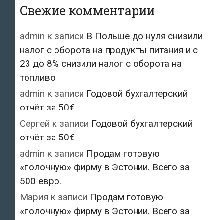
Свежие комментарии
admin
к записи
В Польше до нуля снизили
налог с оборота на продукты питания и с
23 до 8% снизили налог с оборота на
топливо
admin
к записи
Годовой бухгалтерский
отчёт за 50€
Сергей
к записи
Годовой бухгалтерский
отчёт за 50€
admin
к записи
Продам готовую
«полочную» фирму в Эстонии. Всего за
500 евро.
Мария
к записи
Продам готовую
«полочную» фирму в Эстонии. Всего за