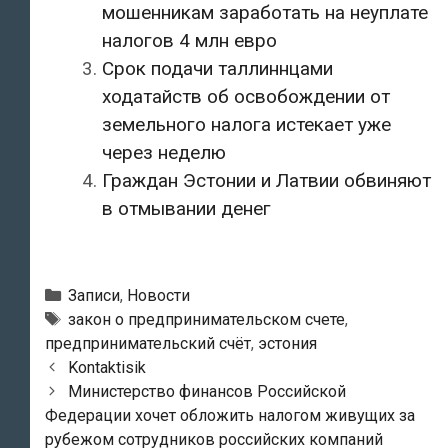
мошенникам заработать на неуплате
налогов 4 млн евро
Срок подачи таллиннцами
ходатайств об освобождении от
земельного налога истекает уже
через неделю
Граждан Эстонии и Латвии обвиняют
в отмывании денег
Рубрики
Записи
,
Новости
Метки
закон о предпринимательском счете
,
предпринимательский счёт
,
эстония
Навигация
Kontaktisik
по
Министерство финансов Российской
записям
Федерации хочет обложить налогом живущих за
рубежом сотрудников российских компаний