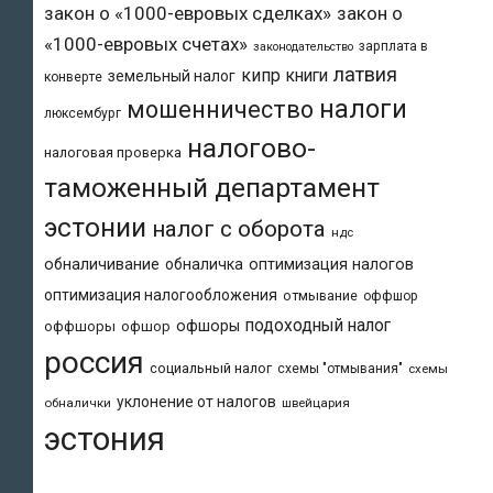
закон о «1000-евровых сделках»
закон о
«1000-евровых счетах»
зарплата в
законодательство
латвия
кипр
книги
земельный налог
конверте
налоги
мошенничество
люксембург
налогово-
налоговая проверка
таможенный департамент
эстонии
налог с оборота
ндс
обналичивание
обналичка
оптимизация налогов
оптимизация налогообложения
отмывание
оффшор
подоходный налог
офшоры
оффшоры
офшор
россия
социальный налог
схемы "отмывания"
схемы
уклонение от налогов
обналички
швейцария
эстония