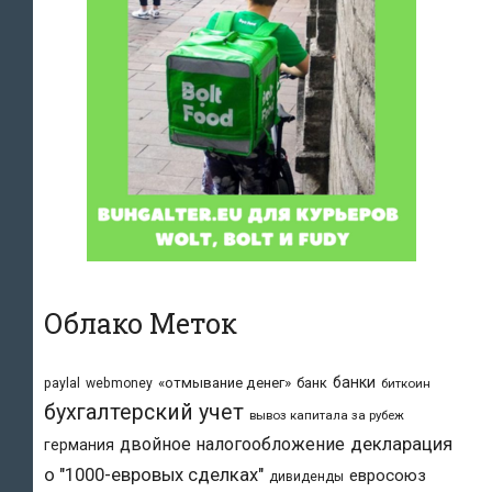
Облако Меток
банки
«отмывание денег»
банк
paylal
webmoney
биткоин
бухгалтерский учет
вывоз капитала за рубеж
двойное налогообложение
декларация
германия
о "1000-евровых сделках"
евросоюз
дивиденды