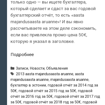
только одно — вы ищете бухгалтера,
который сделает и сдаст за вас годовой
бухгалтерский отчёт, то есть «aasta
majandusaasta aruanne»! И вы явно
рассчитываете на этом деле сэкономить,
если вас привлекла промо-цена 50€,
которую я указал в заголовке.
Годовой
Подробнее
бухгалтерский
отчёт
Рубрики
Записи
,
Новости
,
Объявления
за
Метки
2013 aasta majandusaasta aruanne
,
aasta
majandusaasta aruanne
,
majandusaasta aruanne
,
50€
бухгалтер в эстонии
,
годовой отчёт за 2014 год за
50€
,
годовой отчёт за 2015 год за 50€
,
годовой
отчёт за 2016 год за 50€
,
годовой отчёт за 2017 год
за 50€
,
годовой отчёт за 2018 год за 50€
,
годовой