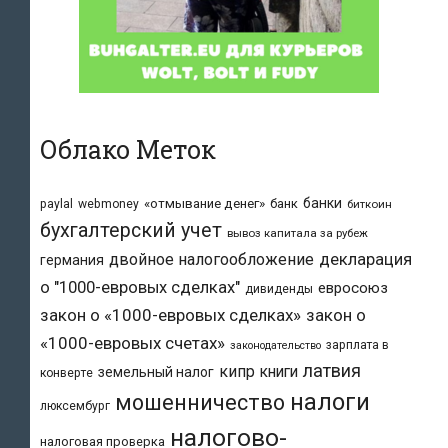
Облако Меток
банки
«отмывание денег»
банк
paylal
webmoney
биткоин
бухгалтерский учет
вывоз капитала за рубеж
двойное налогообложение
декларация
германия
о "1000-евровых сделках"
евросоюз
дивиденды
закон о «1000-евровых сделках»
закон о
«1000-евровых счетах»
зарплата в
законодательство
латвия
кипр
книги
земельный налог
конверте
налоги
мошенничество
люксембург
налогово-
налоговая проверка