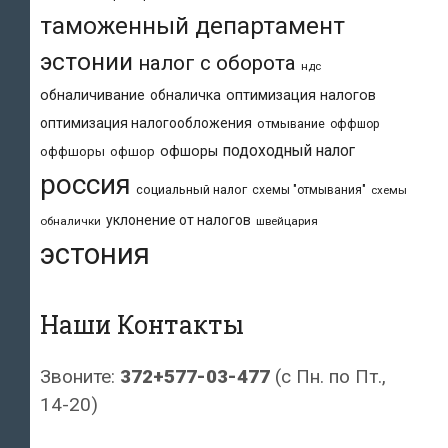
таможенный департамент
эстонии
налог с оборота
ндс
обналичивание
обналичка
оптимизация налогов
оптимизация налогообложения
отмывание
оффшор
подоходный налог
офшоры
оффшоры
офшор
россия
социальный налог
схемы "отмывания"
схемы
уклонение от налогов
обналички
швейцария
эстония
Наши Контакты
Звоните:
372+577-03-477
(с Пн. по Пт.,
14-20)