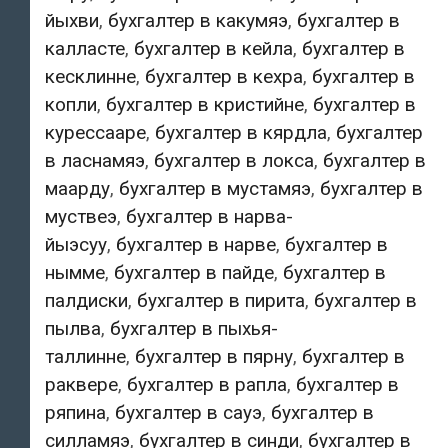
йыхви
,
бухгалтер в какумяэ
,
бухгалтер в
калласте
,
бухгалтер в кейла
,
бухгалтер в
кесклинне
,
бухгалтер в кехра
,
бухгалтер в
копли
,
бухгалтер в кристийне
,
бухгалтер в
курессааре
,
бухгалтер в кярдла
,
бухгалтер
в ласнамяэ
,
бухгалтер в локса
,
бухгалтер в
маарду
,
бухгалтер в мустамяэ
,
бухгалтер в
муствеэ
,
бухгалтер в нарва-
йыэсуу
,
бухгалтер в нарве
,
бухгалтер в
нымме
,
бухгалтер в пайде
,
бухгалтер в
палдиски
,
бухгалтер в пирита
,
бухгалтер в
пылва
,
бухгалтер в пыхья-
таллинне
,
бухгалтер в пярну
,
бухгалтер в
раквере
,
бухгалтер в рапла
,
бухгалтер в
ряпина
,
бухгалтер в сауэ
,
бухгалтер в
силламяэ
,
бухгалтер в синди
,
бухгалтер в