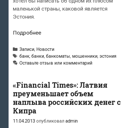
хотел бы написать об одном их плюсом
маленькой страны, каковой является
Эстония.
У
Подробнее
жителей
Эстонии
Рубрики
Записи
,
Новости
за
Метки
банк
,
банки
,
банкоматы
,
мошенники
,
эстония
Оставьте отзыв или комментарий
границей
часто
копируют
«Financial Times»: Латвия
данные
преуменьшает объем
банковских
наплыва российских денег с
карт
Кипра
11.04.2013
опубликовал
admin