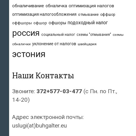
обналичивание
обналичка
оптимизация налогов
оптимизация налогообложения
отмывание
оффшор
подоходный налог
офшоры
оффшоры
офшор
россия
социальный налог
схемы "отмывания"
схемы
уклонение от налогов
обналички
швейцария
эстония
Наши Контакты
Звоните:
372+577-03-477
(с Пн. по Пт.,
14-20)
Адрес электронной почты:
uslugi(at)buhgalter.eu