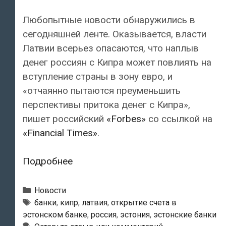
Любопытные новости обнаружились в
сегодняшней ленте. Оказывается, власти
Латвии всерьез опасаются, что наплыв
денег россиян с Кипра может повлиять на
вступление страны в зону евро, и
«отчаянно пытаются преуменьшить
перспективы притока денег с Кипра»,
пишет российский
«Forbes»
со ссылкой на
«Financial Times»
.
«Financial
Подробнее
Times»:
Латвия
Рубрики
Новости
преуменьшает
Метки
банки
,
кипр
,
латвия
,
открытие счета в
эстонском банке
,
россия
,
эстония
,
эстонские банки
объем