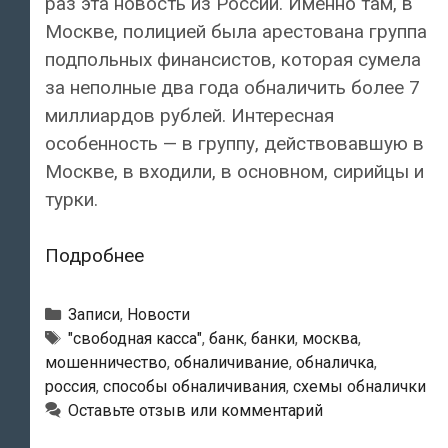
раз эта новость из России. Именно там, в
Москве, полицией была арестована группа
подпольных финансистов, которая сумела
за неполные два года обналичить более 7
миллиардов рублей. Интересная
особенность — в группу, действовавшую в
Москве, в входили, в основном, сирийцы и
турки.
В
Подробнее
Москве
арестована
Рубрики
Записи
,
Новости
группа
Метки
"свободная касса"
,
банк
,
банки
,
москва
,
мошенничество
,
обналичивание
,
обналичка
,
подпольных
россия
,
способы обналичивания
,
схемы обналички
банкиров,
Оставьте отзыв или комментарий
ворочавших