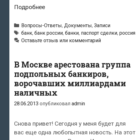
Как
Подробнее
оформить
паспорт
Рубрики
Вопросы-Ответы
,
Документы
,
Записи
сделки?
Метки
банк
,
банк россии
,
банки
,
паспорт сделки
,
россия
Оставьте отзыв или комментарий
В Москве арестована группа
подпольных банкиров,
ворочавших миллиардами
наличных
28.06.2013
опубликовал
admin
Снова привет! Сегодня у меня будет для
вас еще одна любопытная новость. На этот