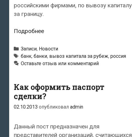
российскими фирмами, по вывозу капиталу
за границу.
Российским
Подробнее
банкам
представлен
Рубрики
Записи
,
Новости
«черный
Метки
банк
,
банки
,
вывоз капитала за рубеж
,
россия
Оставьте отзыв или комментарий
список»
из
1500
Как оформить паспорт
фирм
сделки?
02.10.2013
опубликовал
admin
Данный пост предназначен для
представителей организаций, считающихся