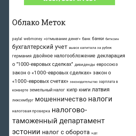
Облако Меток
банки
«отмывание денег»
банк
paylal
webmoney
биткоин
бухгалтерский учет
вывоз капитала за рубеж
двойное налогообложение
декларация
германия
о "1000-евровых сделках"
евросоюз
дивиденды
закон о «1000-евровых сделках»
закон о
«1000-евровых счетах»
зарплата в
законодательство
латвия
кипр
книги
земельный налог
конверте
налоги
мошенничество
люксембург
налогово-
налоговая проверка
таможенный департамент
эстонии
налог с оборота
ндс