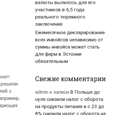
валюты вылилось для его
участников в 6,5 года
реального тюремного
заключения
Ежемесячное декларирование
всех инвойсов независимо от
суммы инвойса может стать
для фирм в Эстонии
обязательным
рнет-
Свежие комментарии
и решили
леб с
admin
к записи
В Польше до
например,
нуля снизили налог с оборота
 сдающих
на продукты питания и с 23 до
8% снизили налог с оборота на