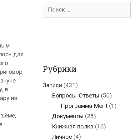
Поиск
для:
ным
лось для
ого
Рубрики
приговор
кануне
Записи
(431)
, в
Вопросы-Ответы
(50)
ару из
Программа Merit
(1)
бъёме,
Документы
(28)
з
Книжная полка
(16)
Личное
(4)