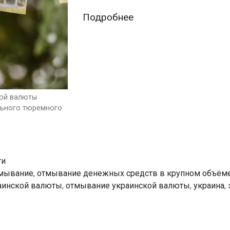
Отмывание
Подробнее
полученной
преступным
путём
украинской
валюты
кой валюты
вылилось
ального тюремного
для
его
участников
в
ти
мывание
,
отмывание денежных средств в крупном объём
6,5
аинской валюты
,
отмывание украинской валюты
,
украина
,
года
реального
тюремного