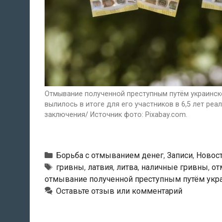
Отмывание полученной преступным путём украинс
вылилось в итоге для его участников в 6,5 лет ре
заключения/ Источник фото: Pixabay.com.
Рубрики
Борьба с отмыванием денег
,
Записи
,
Новос
Метки
гривны
,
латвия
,
литва
,
наличные гривны
,
от
отмывание полученной преступным путём укр
Оставьте отзыв или комментарий