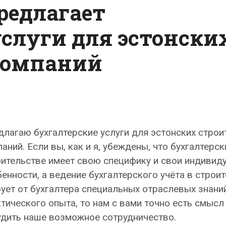
заключения
редлагает
услуги для эстонски
компаний
лагаю бухгалтерские услуги для эстонских строи
аний. Если вы, как и я, убеждены, что бухгалтерск
оительстве имеет свою специфику и свои индивид
енности, а ведение бухгалтерского учёта в строи
ует от бухгалтера специальных отраслевых знани
тического опыта, то нам с вами точно есть смысл
удить наше возможное сотрудничество.