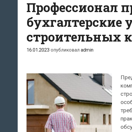
Профессионал п
бухгалтерские 
строительных 
16.01.2023
опубликовал
admin
Пред
комп
стр
особ
треб
прак
обс