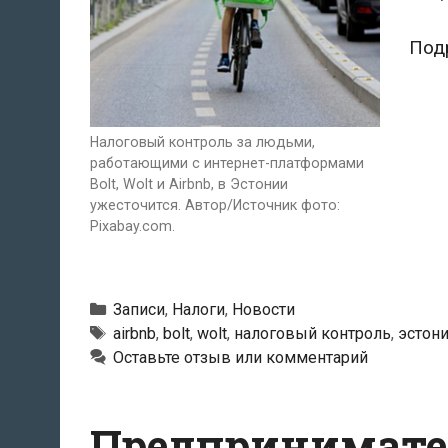
Под
Налоговый контроль за людьми,
работающими с интернет-платформами
Bolt, Wolt и Airbnb, в Эстонии
ужесточится. Автор/Источник фото:
Pixabay.com.
Рубрики
Записи
,
Налоги
,
Новости
Метки
airbnb
,
bolt
,
wolt
,
налоговый контроль
,
эстон
Оставьте отзыв или комментарий
Предпринимател