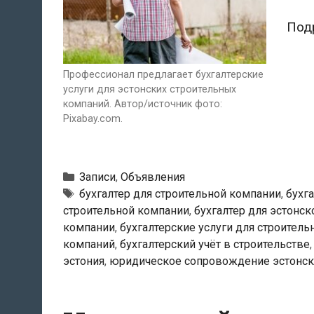
Под
Профессионал предлагает бухгалтерские
услуги для эстонских строительных
компаний. Автор/источник фото:
Pixabay.com.
Рубрики
Записи
,
Объявления
Метки
бухгалтер для строительной компании
,
бухг
строительной компании
,
бухгалтер для эстонс
компании
,
бухгалтерские услуги для строител
компаний
,
бухгалтерский учёт в строительстве
эстония
,
юридическое сопровождение эстонск