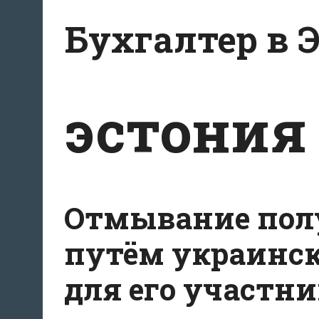
Перейти
Бухгалтер в 
к
содержанию
эстония
Отмывание пол
путём украинс
для его участник