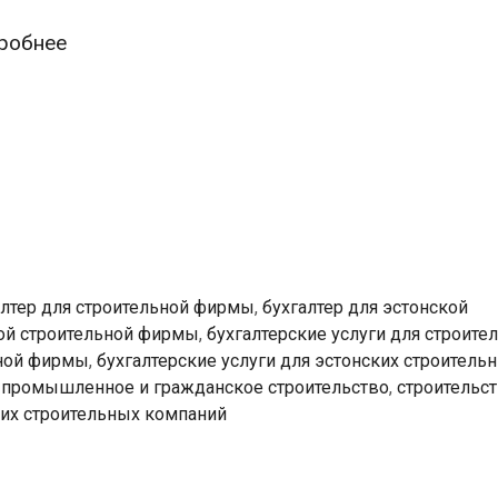
Профессионал
робнее
предлагает
бухгалтерские
услуги
для
эстонских
строительных
компаний
алтер для строительной фирмы
,
бухгалтер для эстонской
кой строительной фирмы
,
бухгалтерские услуги для строите
ьной фирмы
,
бухгалтерские услуги для эстонских строитель
,
промышленное и гражданское строительство
,
строительс
их строительных компаний