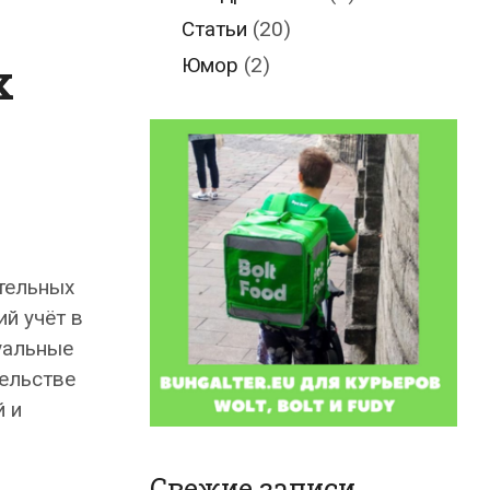
Статьи
(20)
х
Юмор
(2)
тельных
ий учёт в
уальные
тельстве
й и
Свежие записи