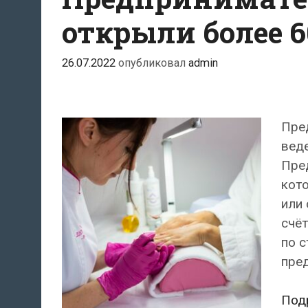
открыли более 
26.07.2022
опубликовал
admin
Пре
веде
Пред
кот
или
счё
по с
пред
Под