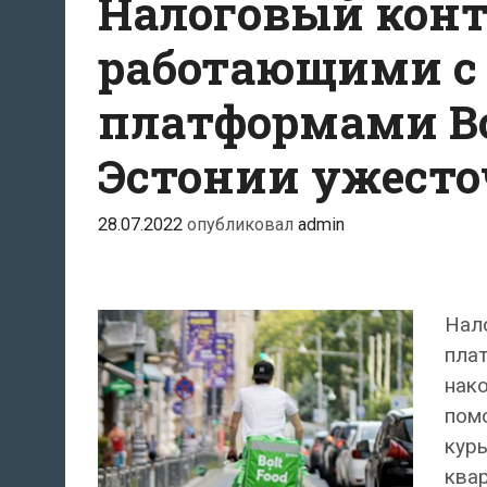
Налоговый конт
работающими с 
платформами Bolt
Эстонии ужесто
28.07.2022
опубликовал
admin
Нал
плат
нако
помо
курь
квар