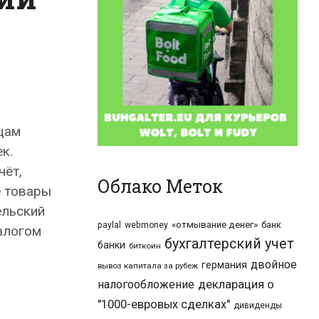
цам
к.
чёт,
Облако Меток
е товары
ельский
«отмывание денег»
банк
paylal
webmoney
алогом
бухгалтерский учет
банки
биткоин
двойное
германия
вывоз капитала за рубеж
налогообложение
декларация о
"1000-евровых сделках"
дивиденды