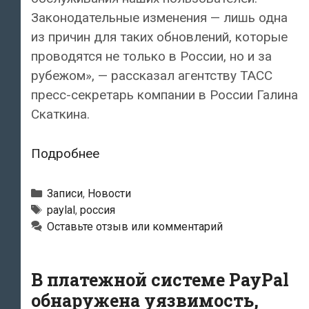
Законодательные изменения — лишь одна
из причин для таких обновлений, которые
проводятся не только в России, но и за
рубежом», — рассказал агентству ТАСС
пресс-секретарь компании в России Галина
Скаткина.
Платежная
Подробнее
система
PayPal
Рубрики
Записи
,
Новости
ограничила
Метки
paylal
,
россия
Оставьте отзыв или комментарий
платежи
в
России
В платежной системе PayPal
обнаружена уязвимость,