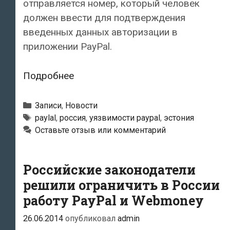
отправляется номер, который человек
должен ввести для подтверждения
введенных данных авторизации в
приложении PayPal.
В
Подробнее
платежной
системе
Рубрики
Записи
,
Новости
PayPal
Метки
paylal
,
россия
,
уязвимости paypal
,
эстония
Оставьте отзыв или комментарий
обнаружена
уязвимость,
позволяющая
Российские законодатели
обойти
решили ограничить в России
процесс
работу PayPal и Webmoney
подтверждения
авторизации
26.06.2014
опубликовал
admin