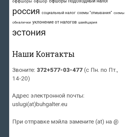
подоходный налог
офшоры
оффшоры
офшор
россия
социальный налог
схемы "отмывания"
схемы
уклонение от налогов
обналички
швейцария
эстония
Наши Контакты
Звоните:
372+577-03-477
(с Пн. по Пт.,
14-20)
Адрес электронной почты:
uslugi(at)buhgalter.eu
При отправке мэйла замените (at) на @