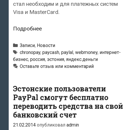
стал необходим и для платежных систем
Visa и MasterCard.
Российские
Подробнее
законодатели
решили
Рубрики
Записи
,
Новости
ограничить
Метки
chronopay
,
paycash
,
paylal
,
webmoney
,
интернет-
бизнес
,
россия
,
эстония
,
яндекс.деньги
в
Оставьте отзыв или комментарий
России
работу
PayPal
Эстонские пользователи
и
PayPal смогут бесплатно
Webmoney
переводить средства на свой
банковский счет
21.02.2014
опубликовал
admin