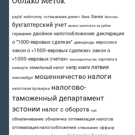
Облако Меток
банки
«отмывание денег»
банк
paylal
webmoney
биткоин
бухгалтерский учет
вывоз капитала за рубеж
двойное налогообложение
декларация
германия
о "1000-евровых сделках"
евросоюз
дивиденды
закон о «1000-евровых сделках»
закон о
«1000-евровых счетах»
зарплата в
законодательство
латвия
кипр
книги
земельный налог
конверте
налоги
мошенничество
люксембург
налогово-
налоговая проверка
таможенный департамент
эстонии
налог с оборота
ндс
обналичивание
обналичка
оптимизация налогов
оптимизация налогообложения
отмывание
оффшор