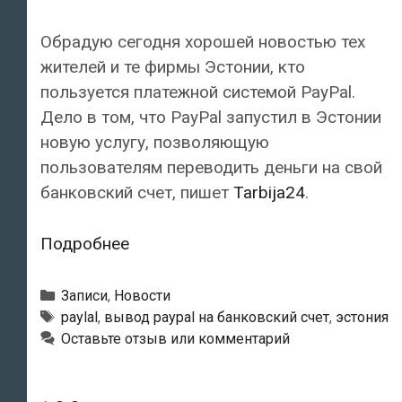
Обрадую сегодня хорошей новостью тех
жителей и те фирмы Эстонии, кто
пользуется платежной системой PayPal.
Дело в том, что PayPal запустил в Эстонии
новую услугу, позволяющую
пользователям переводить деньги на свой
банковский счет, пишет
Tarbija24
.
Эстонские
Подробнее
пользователи
PayPal
Рубрики
Записи
,
Новости
смогут
Метки
paylal
,
вывод paypal на банковский счет
,
эстония
Оставьте отзыв или комментарий
бесплатно
переводить
средства