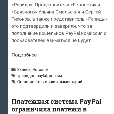
«Рапида». Представители «Евросети» и
«Связного» Ульяна Смольская и Сергей
Тихонов, а также представитель «Рапиды»
это подтвердили и заверили, что за
пополнение кошельков PayPal комиссия с
пользователей взиматься не будет.
Счета
Подробнее
российских
пользователей
Рубрики
Записи
,
Новости
PayPal
Метки
«рапида»
,
paylal
,
россия
Оставьте отзыв или комментарий
в
России
можно
Платежная система PayPal
будет
ограничила платежи в
пополнять