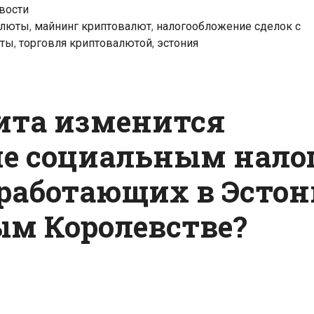
вости
алюты
,
майнинг криптовалют
,
налогообложение сделок с
юты
,
торговля криптовалютой
,
эстония
сита изменится
ие социальным нало
 работающих в Эсто
м Королевстве?