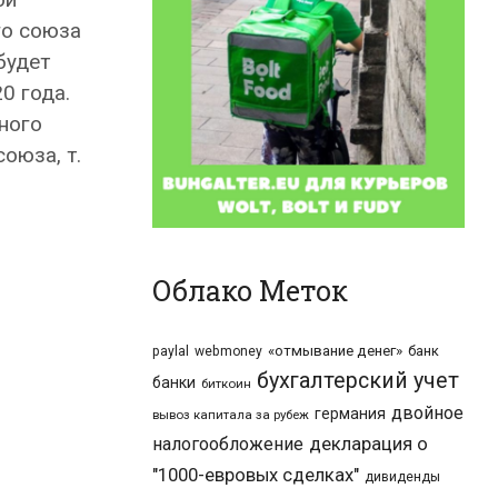
го cоюза
будет
0 года.
ного
оюза, т.
Облако Меток
«отмывание денег»
банк
paylal
webmoney
бухгалтерский учет
банки
биткоин
двойное
германия
вывоз капитала за рубеж
налогообложение
декларация о
"1000-евровых сделках"
дивиденды