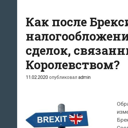
Как после Брек
налогообложени
сделок, связан
Королевством?
11.02.2020
опубликовал
admin
Обра
изме
Брек
Сое