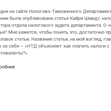
одня на сайте Налогово-Таможенного Департамен
нии была опубликована статья Кайри Шмидт, нал
тора отдела налогового аудита департамента. О ч
ья? Мне кажется, чтобы понять это, достаточно п
ловок статьи. Название статьи, на мой взгляд, го
 за себя — «НТД объясняет: как платить налоги с
птовалюты?»
Как
робнее
в
Эстонии
платить
налоги
с
криптовалюты?