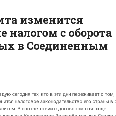
связанных
в
сита изменится
Соединенным
Королевством?
е налогом с оборота
ных в Соединенным
дую сегодня тех, кто в эти дни переживает о том,
нится налоговое законодательство его страны в 
ситом. В соответствии с договором о выходе
диненного Королевства Великобритании и Северн