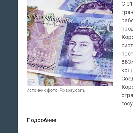
C 01
тра
раб
прод
Кор
сист
пост
883
конц
Соед
Коро
Источник фото: Pixabay.com.
стра
госу
Как
Подробнее
после