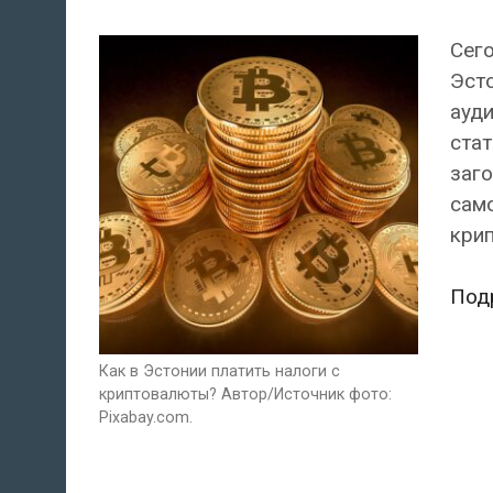
Сег
Эсто
ауди
стат
заго
само
кри
Под
Как в Эстонии платить налоги с
криптовалюты? Автор/Источник фото:
Pixabay.com.