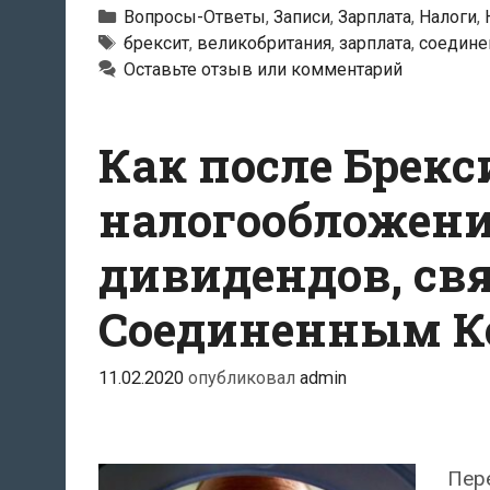
Брексита
Рубрики
Вопросы-Ответы
,
Записи
,
Зарплата
,
Налоги
,
изменится
Метки
брексит
,
великобритания
,
зарплата
,
соедине
Оставьте отзыв или комментарий
налогообложение
социальным
налогом
Как после Брек
зарплат
людей,
налогообложен
работающих
дивидендов, св
в
Эстонии
Соединенным К
или
Соединенным
11.02.2020
опубликовал
admin
Королевстве?
Пере