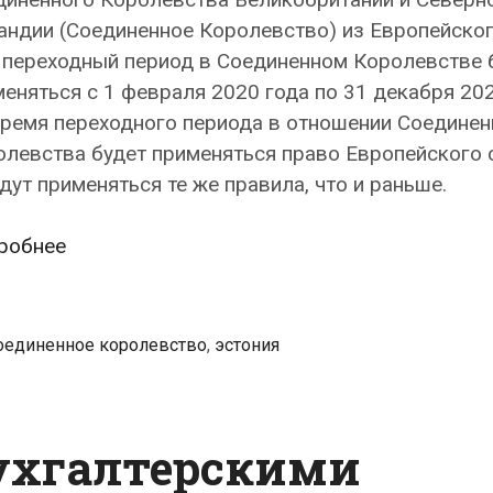
андии (Соединенное Королевство) из Европейско
 переходный период в Соединенном Королевстве 
еняться с 1 февраля 2020 года по 31 декабря 202
время переходного периода в отношении Соединен
левства будет применяться право Европейского с
удут применяться те же правила, что и раньше.
Как
робнее
после
Брексита
изменится
оединенное королевство
,
эстония
налогообложение
налогом
с
ухгалтерскими
оборота
сделок,