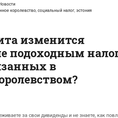
Новости
нное королевство
,
социальный налог
,
эстония
сита изменится
ие подоходным нало
язанных в
оролевством?
живаете за свои дивиденды и не знаете, как повл