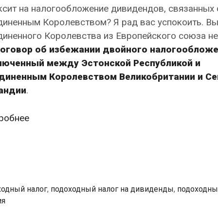
ксит на налогообложение дивидендов, связанных 
диненным Королевством? Я рад вас успокоить. В
иненного Королевства из Европейского союза не
оговор об избежании двойного налогообложе
люченный между Эстонской Республикой и
диненным Королевством Великобритании и Се
андии
.
Как
робнее
после
Брексита
изменится
налогообложение
подоходным
ходный налог
,
подоходный налог на дивиденды
,
подоходный
налогом
ия
дивидендов,