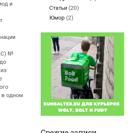
иод и
Статьи
(20)
Юмор
(2)
т
инации
ЕС) №
 до
 из
е
ого
 в одном
Свежие записи