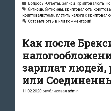
Рубрики
Вопросы-Ответы
,
Записи
,
Криптовалюта
,
Но
Метки
биткоин
,
биткоины
,
криптовалюта
,
криптов
криптовалютами
,
платить налоги с криптовал
Оставьте отзыв или комментарий
Как после Брек
налогообложен
зарплат людей,
или Соединенны
11.02.2020
опубликовал
admin