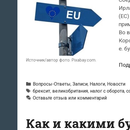
Ирл
(ЕС)
прим
Во 
Коро
е. б
Источник/автор фото: Pixabay.com.
Под
Рубрики
Вопросы-Ответы
,
Записи
,
Налоги
,
Новости
Метки
брексит
,
великобритания
,
налог с оборота
,
с
Оставьте отзыв или комментарий
Как и какими б