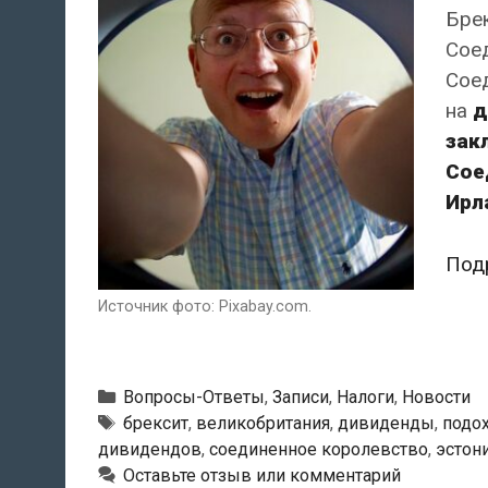
Бре
Сое
Соед
на
д
зак
Сое
Ирл
Под
Источник фото: Pixabay.com.
Рубрики
Вопросы-Ответы
,
Записи
,
Налоги
,
Новости
Метки
брексит
,
великобритания
,
дивиденды
,
подо
дивидендов
,
соединенное королевство
,
эстон
Оставьте отзыв или комментарий