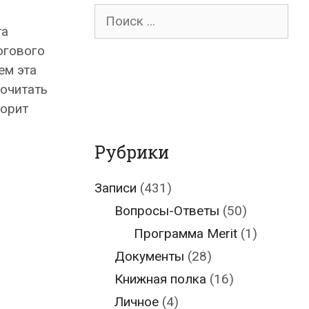
Поиск
та
для:
огового
ем эта
рочитать
ворит
Рубрики
Записи
(431)
Вопросы-Ответы
(50)
Программа Merit
(1)
Документы
(28)
Книжная полка
(16)
Личное
(4)