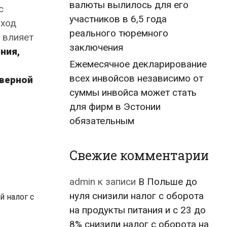
валюты вылилось для его
с
участников в 6,5 года
ыход
реального тюремного
 влияет
заключения
ния,
Ежемесячное декларирование
всех инвойсов независимо от
верной
суммы инвойса может стать
для фирм в Эстонии
обязательным
Свежие комментарии
admin
к записи
В Польше до
нуля снизили налог с оборота
 налог с
на продукты питания и с 23 до
8% снизили налог с оборота на