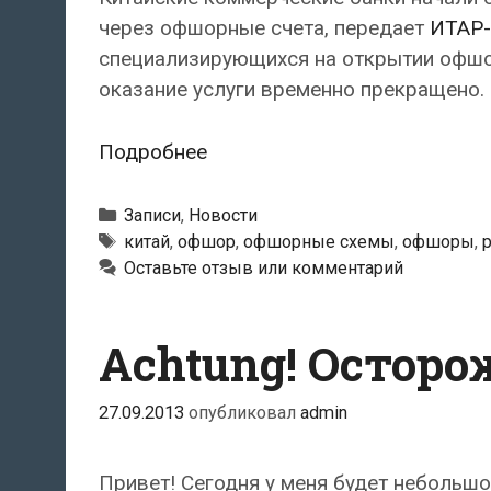
через офшорные счета, передает
ИТАР
специализирующихся на открытии офшор
оказание услуги временно прекращено.
Китайские
Подробнее
банки
не
Рубрики
Записи
,
Новости
хотят
Метки
китай
,
офшор
,
офшорные схемы
,
офшоры
,
Оставьте отзыв или комментарий
обслуживать
офшорные
счета
Achtung! Осторо
россиян
27.09.2013
опубликовал
admin
Привет! Сегодня у меня будет небольшо