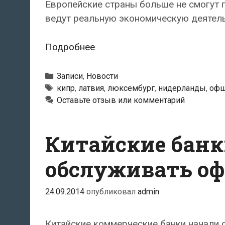
Европейские страны больше не смогут 
ведут реальную экономическую деятель
Власти
Подробнее
Евросоюза
закрывают
Рубрики
Записи
,
Новости
офшорную
Метки
кипр
,
латвия
,
люксембург
,
нидерланды
,
оф
Оставьте отзыв или комментарий
схему
для
российских
Китайские банк
бизнесменов
обслуживать оф
24.09.2014
опубликовал
admin
Китайские коммерческие банки начали 