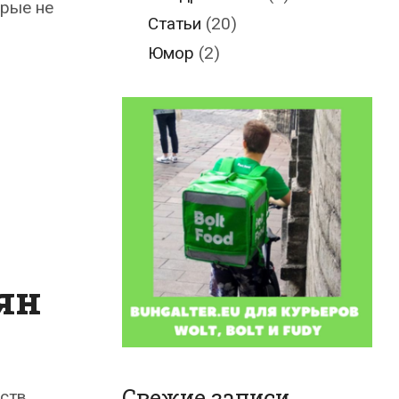
орые не
Статьи
(20)
Юмор
(2)
ян
Свежие записи
дств