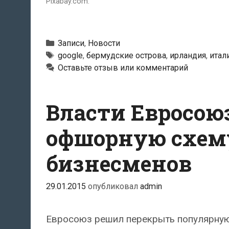
Pixabay.com.
Рубрики
Записи
,
Новости
Метки
google
,
бермудские острова
,
ирландия
,
итал
Оставьте отзыв или комментарий
Власти Евросою
офшорную схему
бизнесменов
29.01.2015
опубликовал
admin
Евросоюз решил перекрыть популярную