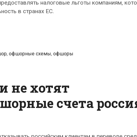
предоставлять налоговые льготы компаниям, кот
ность в странах ЕС.
шор
,
офшорные схемы
,
офшоры
и не хотят
шорные счета росси
отказывать российским клиентам в переводе сре