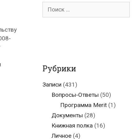
Поиск
для:
льству
008-
т
и
Рубрики
Записи
(431)
Вопросы-Ответы
(50)
Программа Merit
(1)
Документы
(28)
Книжная полка
(16)
Личное
(4)