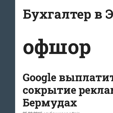
Перейти
Бухгалтер в 
к
содержанию
офшор
Google выплатит
сокрытие рекла
Бермудах