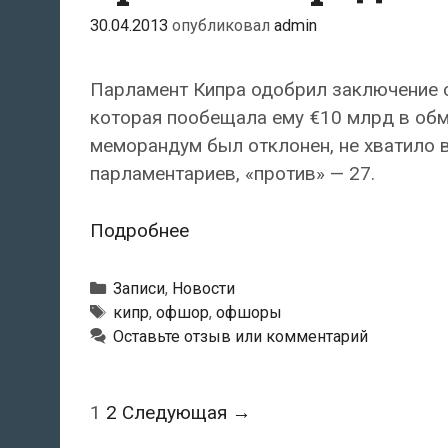
30.04.2013
опубликовал
admin
Парламент Кипра одобрил заключение 
которая пообещала ему €10 млрд в обм
меморандум был отклонен, не хватило 
парламентариев, «против» — 27.
Парламент
Подробнее
Кипра
одобрил
Рубрики
Записи
,
Новости
соглашение
Метки
кипр
,
офшор
,
офшоры
Оставьте отзыв или комментарий
с
тройкой
кредиторов
Навигация
1
2
Следующая →
по