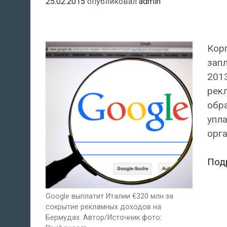
25.02.2015
опубликовал
admin
Корп
запл
2013
рекл
обра
упл
орга
Под
Google выплатит Италии €320 млн за
сокрытие рекламных доходов на
Бермудах. Автор/Источник фото: