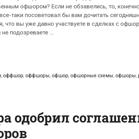
енным офшором? Если не обзавелись, то, конечно
я все-таки посоветовал бы вам дочитать сегодняш
я, что вы уже давно участвуете в сделках с офш
 не подозреваете …
и
,
оффшор
,
оффшоры
,
офшор
,
офшорные схемы
,
офшоры
,
а одобрил соглашен
оров