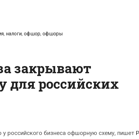
за
сокрытие
рекламных
доходов
ия
,
налоги
,
офшор
,
офшоры
на
Бермудах
за закрывают
 для российских
 у российского бизнеса офшорную схему, пишет