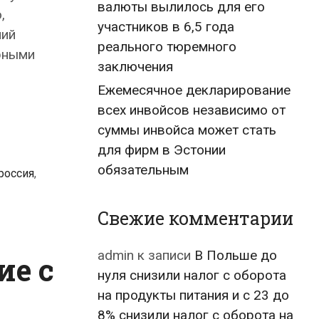
валюты вылилось для его
,
участников в 6,5 года
ний
реального тюремного
орными
заключения
Ежемесячное декларирование
всех инвойсов независимо от
суммы инвойса может стать
для фирм в Эстонии
обязательным
россия
,
Свежие комментарии
admin
к записи
В Польше до
ие с
нуля снизили налог с оборота
на продукты питания и с 23 до
8% снизили налог с оборота на