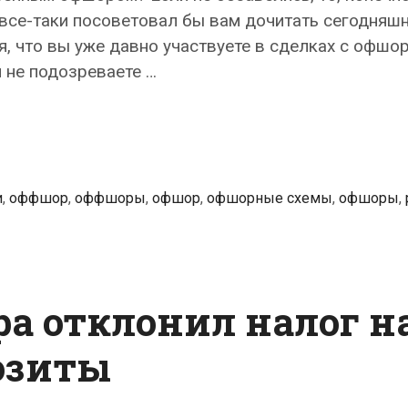
я все-таки посоветовал бы вам дочитать сегодняш
я, что вы уже давно участвуете в сделках с офш
 не подозреваете …
и
,
оффшор
,
оффшоры
,
офшор
,
офшорные схемы
,
офшоры
,
а отклонил налог н
озиты