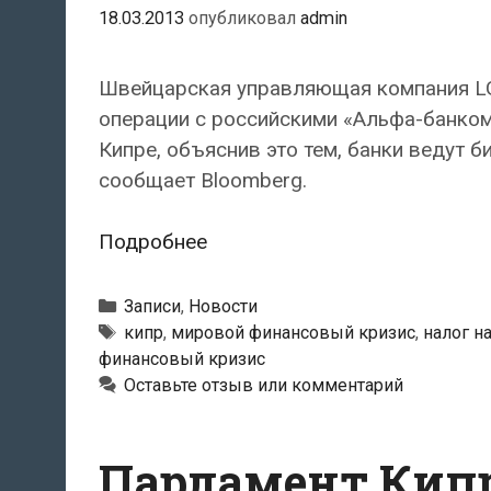
18.03.2013
опубликовал
admin
Швейцарская управляющая компания LG
операции с российскими «Альфа-банком
Кипре, объяснив это тем, банки ведут 
сообщает Bloomberg.
Заморозка
Подробнее
счетов
на
Рубрики
Записи
,
Новости
Кипре
Метки
кипр
,
мировой финансовый кризис
,
налог н
финансовый кризис
спровоцировала
Оставьте отзыв или комментарий
«эффект
домино»
Парламент Кипр