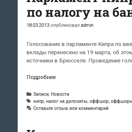
по налогу на б
18.03.2013
опубликовал
admin
Голосование в парламенте Кипра по вв
вклады перенесено на 19 марта, об это
источники в Брюсселе. Проведение гол
Парламент
Подробнее
Кипра
перенес
Рубрики
Записи
,
Новости
голосование
Метки
кипр
,
налог на депозиты
,
оффшор
,
оффшор
Оставьте отзыв или комментарий
по
налогу
на