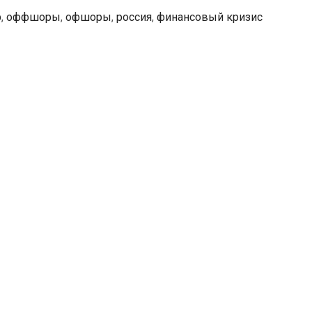
р
,
оффшоры
,
офшоры
,
россия
,
финансовый кризис