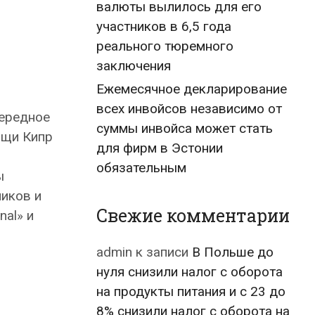
валюты вылилось для его
участников в 6,5 года
реального тюремного
заключения
Ежемесячное декларирование
всех инвойсов независимо от
чередное
суммы инвойса может стать
ощи Кипр
для фирм в Эстонии
обязательным
ы
ников и
Свежие комментарии
nal» и
admin
к записи
В Польше до
нуля снизили налог с оборота
на продукты питания и с 23 до
8% снизили налог с оборота на