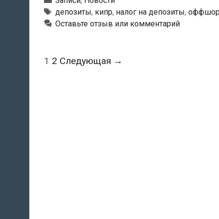
Записи
,
Новости
часть
Метки
депозиты
,
кипр
,
налог на депозиты
,
оффшо
Оставьте отзыв или комментарий
всех
депозитов
в
Навигация
1
2
Следующая →
местных
по
банках
записям