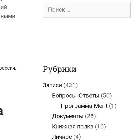
Поиск
ний
для:
орными
Рубрики
россия
,
Записи
(431)
Вопросы-Ответы
(50)
а
Программа Merit
(1)
Документы
(28)
Книжная полка
(16)
Личное
(4)