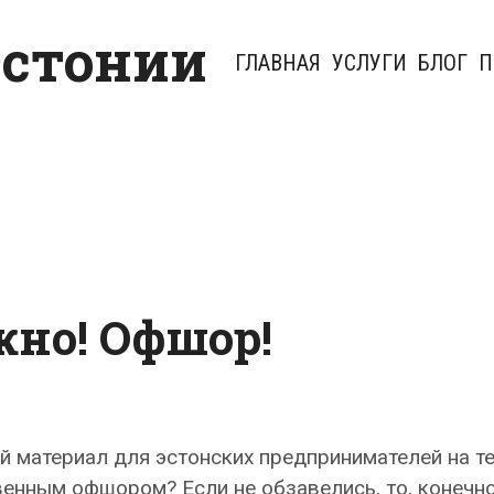
Эстонии
ГЛАВНАЯ
УСЛУГИ
БЛОГ
П
жно! Офшор!
й материал для эстонских предпринимателей на т
енным офшором? Если не обзавелись, то, конечно