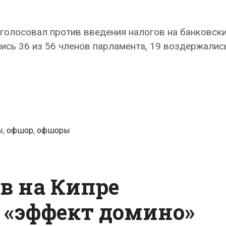
голосовал против введения налогов на банковск
ись 36 из 56 членов парламента, 19 воздержалис
ы
,
офшор
,
офшоры
в на Кипре
 «эффект домино»