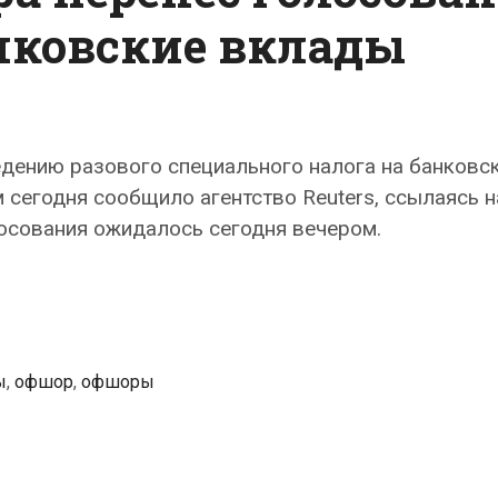
анковские вклады
едению разового специального налога на банковс
м сегодня сообщило агентство Reuters, ссылаясь н
осования ожидалось сегодня вечером.
ы
,
офшор
,
офшоры