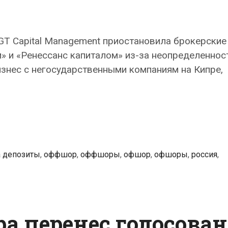
T Capital Management приостановила брокерские
» и «Ренессанс капиталом» из-за неопределеннос
бизнес с негосударственными компаниям на Кипре,
а депозиты
,
оффшор
,
оффшоры
,
офшор
,
офшоры
,
россия
,
а перенес голосова