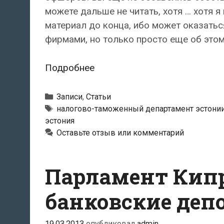
можете дальше не читать, хотя … хотя 
материал до конца, ибо может оказатьс
фирмами, но только просто еще об этом
Achtung!
Подробнее
Осторожно!
Офшор!
Рубрики
Записи
,
Статьи
Метки
налогово-таможенный департамент эстони
эстония
Оставьте отзыв или комментарий
Парламент Кипр
банковские деп
19.03.2013
опубликовал
admin