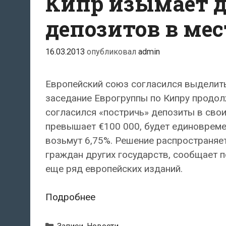
Кипр изымает д
банковские
вклады
депозитов в ме
16.03.2013
опубликовал
admin
Европейский союз согласился выделит
заседание Еврогруппы по Кипру продол
согласился «постричь» депозиты в свои
превышает €100 000, будет единовреме
возьмут 6,75%. Решение распространяе
граждан других государств, сообщает 
еще ряд европейских изданий.
Кипр
Подробнее
изымает
десятую
Рубрики