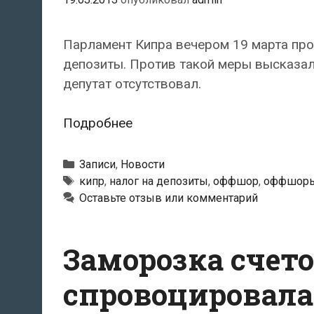
Парламент Кипра вечером 19 марта про
депозиты. Против такой меры высказал
депутат отсутствовал.
Парламент
Подробнее
Кипра
отклонил
Рубрики
Записи
,
Новости
налог
Метки
кипр
,
налог на депозиты
,
оффшор
,
оффшор
Оставьте отзыв или комментарий
на
банковские
депозиты
Заморозка счето
спровоцировала