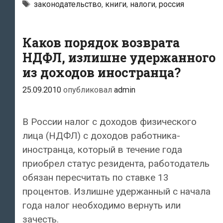
в
Метки
законодательство
,
книги
,
налоги
,
россия
2011
г.
Каков порядок возврата
Комментарий
НДФЛ, излишне удержанного
к
из доходов иностранца?
изменениям
НК
25.09.2010
опубликовал
admin
РФ
В России налог с доходов физического
лица (НДФЛ) с доходов работника-
иностранца, который в течение года
приобрел статус резидента, работодатель
обязан пересчитать по ставке 13
процентов. Излишне удержанный с начала
года налог необходимо вернуть или
зачесть.