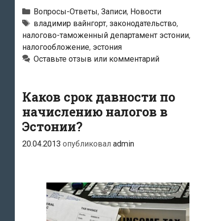
ожидают
Рубрики
Вопросы-Ответы
,
Записи
,
Новости
эстонских
Метки
владимир вайнгорт
,
законодательство
,
налогово-таможенный департамент эстонии
,
налогоплательщиков
налогообложение
,
эстония
с
Оставьте отзыв или комментарий
принятием
новых
поправок
Каков срок давности по
в
начислению налогов в
Закон
Эстонии?
о
20.04.2013
опубликовал
admin
налогообложении?