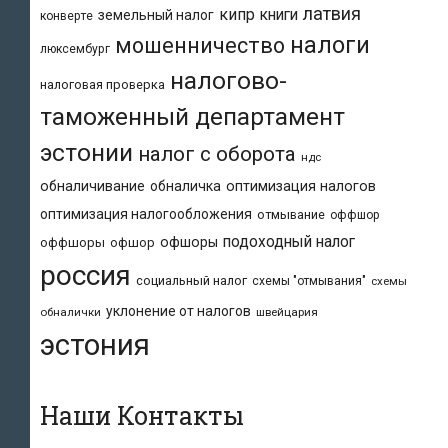
латвия
кипр
книги
земельный налог
конверте
налоги
мошенничество
люксембург
налогово-
налоговая проверка
таможенный департамент
эстонии
налог с оборота
ндс
обналичивание
обналичка
оптимизация налогов
оптимизация налогообложения
отмывание
оффшор
подоходный налог
офшоры
оффшоры
офшор
россия
социальный налог
схемы "отмывания"
схемы
уклонение от налогов
обналички
швейцария
эстония
Наши Контакты