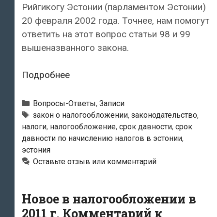
Рийгикогу Эстонии (парламентом Эстонии)
20 февраля 2002 года. Точнее, нам помогут
ответить на этот вопрос статьи 98 и 99
вышеназванного закона.
Каков
Подробнее
срок
давности
Рубрики
Вопросы-Ответы
,
Записи
по
Метки
закон о налогообложении
,
законодательство
,
налоги
,
налогообложение
,
срок давности
,
срок
начислению
давности по начислению налогов в эстонии
,
налогов
эстония
в
Оставьте отзыв или комментарий
Эстонии?
Новое в налогообложении в
2011 г. Комментарий к