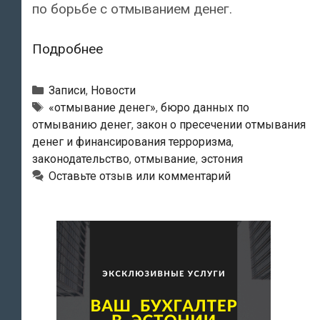
по борьбе с отмыванием денег.
Эстония
Подробнее
готовится
принять
Рубрики
Записи
,
Новости
новый
Метки
«отмывание денег»
,
бюро данных по
отмыванию денег
,
закон о пресечении отмывания
закон
денег и финансирования терроризма
,
о
законодательство
,
отмывание
,
эстония
борьбе
Оставьте отзыв или комментарий
с
отмыванием
денег