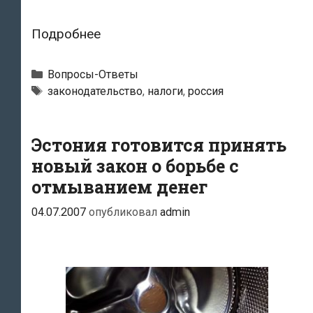
Каков
Подробнее
порядок
возврата
Рубрики
Вопросы-Ответы
НДФЛ,
Метки
законодательство
,
налоги
,
россия
излишне
удержанного
Эстония готовится принять
из
новый закон о борьбе с
доходов
отмыванием денег
иностранца?
04.07.2007
опубликовал
admin