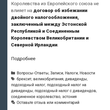
Королевства из Европейского союза не
влияет на
договор об избежании
двойного налогообложения,
заключенный между Эстонской
Республикой и Соединенным
Королевством Великобритании и
Северной Ирландии
.
Как
Подробнее
после
Брексита
Рубрики
Вопросы-Ответы
,
Записи
,
Налоги
,
Новости
изменится
Метки
брексит
,
великобритания
,
дивиденды
,
подоходный налог
,
подоходный налог на
налогообложение
дивиденды
,
подоходный налог с дивидендов
,
подоходным
соединенное королевство
,
эстония
налогом
Оставьте отзыв или комментарий
дивидендов,