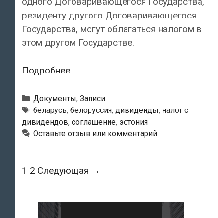
одного Договаривающегося Государства,
резиденту другого Договаривающегося
Государства, могут облагаться налогом в
этом другом Государстве.
Соглашение
Подробнее
между
Республикой
Рубрики
Документы
,
Записи
Беларусь
Метки
беларусь
,
белоруссия
,
дивиденды
,
налог с
дивидендов
,
соглашение
,
эстония
и
Оставьте отзыв или комментарий
Эстонской
Республикой
об
Навигация
1
2
Следующая →
избежании
по
двойного
записям
налогообложения