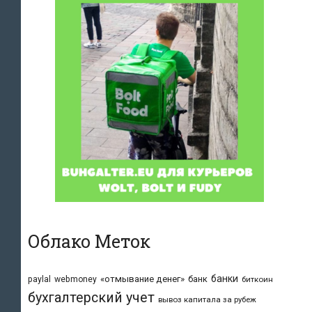
Облако Меток
банки
«отмывание денег»
банк
paylal
webmoney
биткоин
бухгалтерский учет
вывоз капитала за рубеж