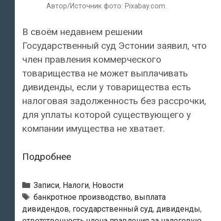
Автор/Источник фото: Pixabay.com.
В своём недавнем решении
Государственный суд Эстонии заявил, что
член правления коммерческого
товарищества не может выплачивать
дивиденды, если у товарищества есть
налоговая задолженность без рассрочки,
для уплаты которой существующего у
компании имущества не хватает.
Государственный
Подробнее
суд
Эстонии:
Рубрики
Записи
,
Налоги
,
Новости
«Выплачивать
Метки
банкротное производство
,
выплата
дивидендов
,
государственный суд
,
дивиденды
,
дивиденды
ответственность члена правления за налоговую