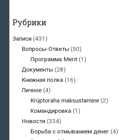
января
1997
года
Рубрики
(налог
с
Записи
(431)
дивидендов)
Вопросы-Ответы
(50)
Программа Merit
(1)
Документы
(28)
Книжная полка
(16)
Личное
(4)
Krüptoraha maksustamine
(2)
Командировка
(1)
Новости
(334)
Борьба с отмыванием денег
(4)