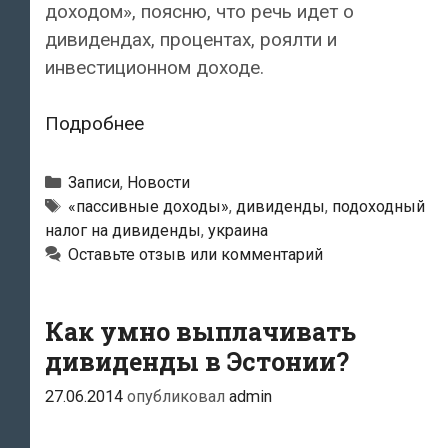
доходом», поясню, что речь идет о
дивидендах, процентах, роялти и
инвестиционном доходе.
На
Подробнее
Украине
ввели
Рубрики
Записи
,
Новости
прогрессивную
Метки
«пассивные доходы»
,
дивиденды
,
подоходный
налог на дивиденды
,
украина
шкалу
Оставьте отзыв или комментарий
налога
для
получателей
Как умно выплачивать
дивидендов
дивиденды в Эстонии?
27.06.2014
опубликовал
admin