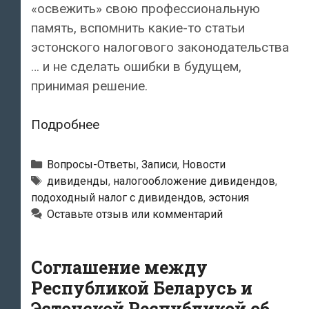
«освежить» свою профессиональную
память, вспомнить какие-то статьи
эстонского налогового законодательства
… и не сделать ошибки в будущем,
принимая решение.
Как
Подробнее
умно
выплачивать
Рубрики
Вопросы-Ответы
,
Записи
,
Новости
дивиденды
Метки
дивиденды
,
налогообложение дивидендов
,
подоходный налог с дивидендов
,
эстония
в
Оставьте отзыв или комментарий
Эстонии?
Соглашение между
Республикой Беларусь и
Эстонской Республикой об