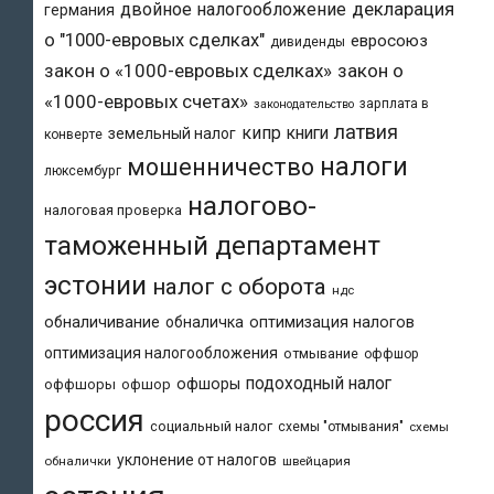
двойное налогообложение
декларация
германия
о "1000-евровых сделках"
евросоюз
дивиденды
закон о «1000-евровых сделках»
закон о
«1000-евровых счетах»
зарплата в
законодательство
латвия
кипр
книги
земельный налог
конверте
налоги
мошенничество
люксембург
налогово-
налоговая проверка
таможенный департамент
эстонии
налог с оборота
ндс
обналичивание
обналичка
оптимизация налогов
оптимизация налогообложения
отмывание
оффшор
подоходный налог
офшоры
оффшоры
офшор
россия
социальный налог
схемы "отмывания"
схемы
уклонение от налогов
обналички
швейцария