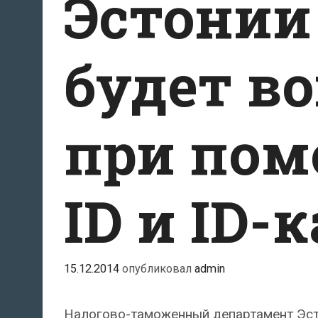
Эстонии
будет в
при пом
ID и ID-
15.12.2014
опубликовал
admin
Налогово-таможенный департамент Эст