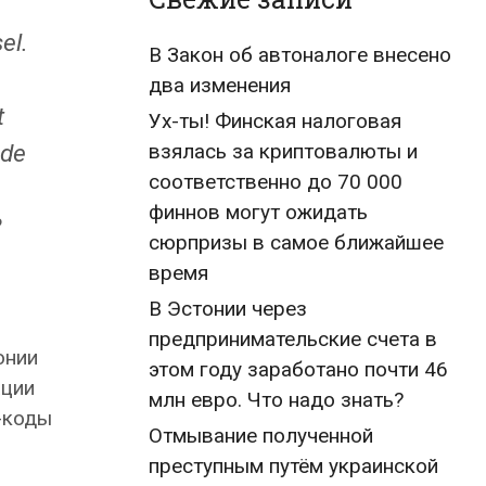
el.
В Закон об автоналоге внесено
два изменения
t
Ух-ты! Финская налоговая
взялась за криптовалюты и
ode
соответственно до 70 000
финнов могут ожидать
?
сюрпризы в самое ближайшее
время
В Эстонии через
предпринимательские счета в
онии
этом году заработано почти 46
ации
млн евро. Что надо знать?
-коды
Отмывание полученной
преступным путём украинской