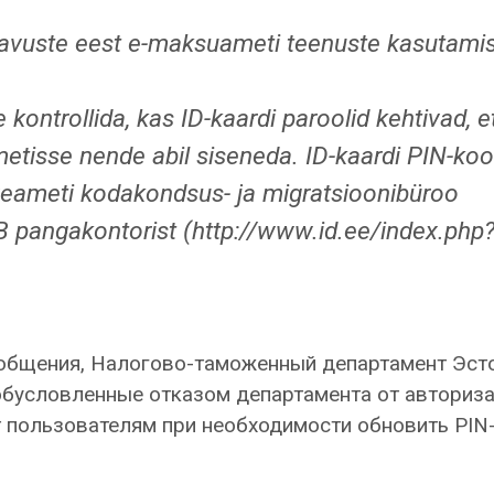
vuste eest e-maksuameti teenuste kasutamis
 kontrollida, kas ID-kaardi paroolid kehtivad, e
metisse nende abil siseneda. ID-kaardi PIN-ko
alveameti kodakondsus- ja migratsioonibüroo
B pangakontorist (http://www.id.ee/index.php
ообщения, Налогово-таможенный департамент Эст
обусловленные отказом департамента от авториз
т пользователям при необходимости обновить PIN