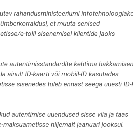
osutav rahandusministeeriumi infotehnoloogiak
ümberkorraldusi, et muuta senised
sse/e-tolli sisenemisel klientide jaoks
 uute autentimisstandardite kehtima hakkamisen
 ainult ID-kaarti või mobiil-ID kasutades.
isse sisenedes tuleb ennast seega uuesti ID-
ikud autentimise uuendused sisse viia ja taas
maksuametisse hiljemalt jaanuari jooksul.