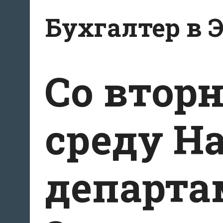
Перейти
Бухгалтер в 
к
содержанию
Со вторн
среду Н
департа