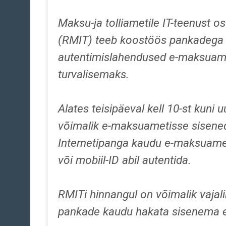
Maksu-ja tolliametile IT-teenust 
(RMIT) teeb koostöös pankadega 
autentimislahendused e-maksuameti
turvalisemaks.
Alates teisipäeval kell 10-st kuni
võimalik e-maksuametisse siseneda
Internetipanga kaudu e-maksuamet
või mobiil-ID abil autentida.
RMITi hinnangul on võimalik vajal
pankade kaudu hakata sisenema e-