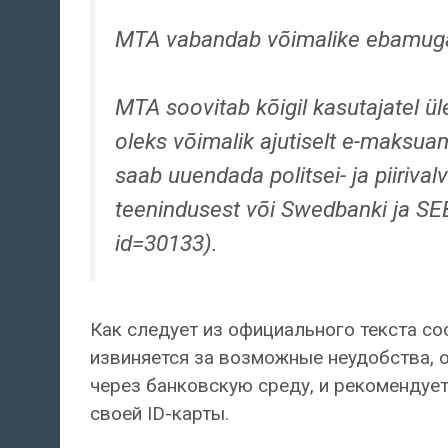
MTA vabandab võimalike ebamuga
MTA soovitab kõigil kasutajatel üle
oleks võimalik ajutiselt e-maksua
saab uuendada politsei- ja piiriv
teenindusest või Swedbanki ja SE
id=30133).
Как следует из официального текста с
извиняется за возможные неудобства, 
через банковскую среду, и рекомендуе
своей ID-карты.