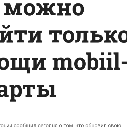
 можно
ойти тольк
ощи mobiil
карты
онии сообщил сегодня о том, что обновил свою