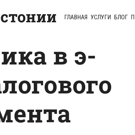
Эстонии
ГЛАВНАЯ
УСЛУГИ
БЛОГ
П
ика в э-
алогового
мента