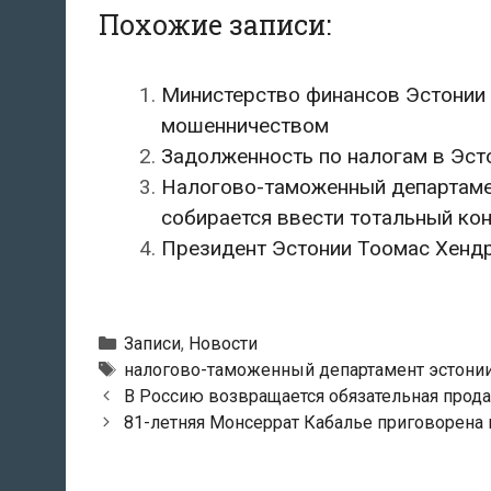
Похожие записи:
Министерство финансов Эстонии 
мошенничеством
Задолженность по налогам в Эст
Налогово-таможенный департаме
собирается ввести тотальный ко
Президент Эстонии Тоомас Хендр
Рубрики
Записи
,
Новости
Метки
налогово-таможенный департамент эстони
Навигация
В Россию возвращается обязательная прод
по
81-летняя Монсеррат Кабалье приговорена 
записям