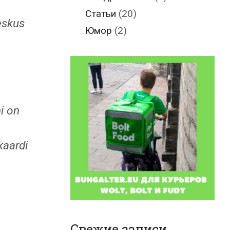
Статьи
(20)
eskus
Юмор
(2)
i on
kaardi
Свежие записи