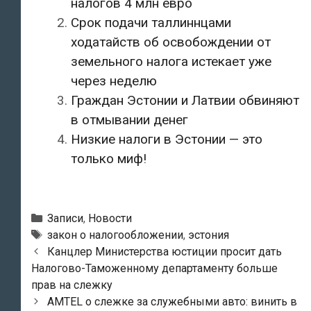
налогов 4 млн евро
Срок подачи таллиннцами
ходатайств об освобождении от
земельного налога истекает уже
через неделю
Граждан Эстонии и Латвии обвиняют
в отмывании денег
Низкие налоги в Эстонии — это
только миф!
Рубрики
Записи
,
Новости
Метки
закон о налогообложении
,
эстония
Навигация
Канцлер Министерства юстиции просит дать
по
Налогово-Таможенному департаменту больше
записям
прав на слежку
AMTEL о слежке за служебными авто: винить в