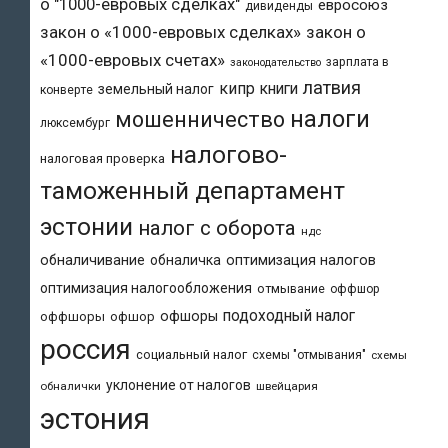
о "1000-евровых сделках"
евросоюз
дивиденды
закон о «1000-евровых сделках»
закон о
«1000-евровых счетах»
зарплата в
законодательство
латвия
кипр
книги
земельный налог
конверте
налоги
мошенничество
люксембург
налогово-
налоговая проверка
таможенный департамент
эстонии
налог с оборота
ндс
обналичивание
обналичка
оптимизация налогов
оптимизация налогообложения
отмывание
оффшор
подоходный налог
офшоры
оффшоры
офшор
россия
социальный налог
схемы "отмывания"
схемы
уклонение от налогов
обналички
швейцария
эстония