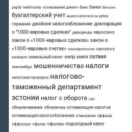
банки
«отмывание денег»
банк
paylal
webmoney
биткоин
бухгалтерский учет
вывоз капитала за рубеж
двойное налогообложение
декларация
германия
о "1000-евровых сделках"
евросоюз
дивиденды
закон о «1000-евровых сделках»
закон о
«1000-евровых счетах»
зарплата в
законодательство
латвия
кипр
книги
земельный налог
конверте
налоги
мошенничество
люксембург
налогово-
налоговая проверка
таможенный департамент
эстонии
налог с оборота
ндс
обналичивание
обналичка
оптимизация налогов
оптимизация налогообложения
отмывание
оффшор
подоходный налог
офшоры
оффшоры
офшор