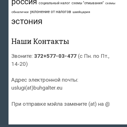
россия
социальный налог
схемы "отмывания"
схемы
уклонение от налогов
обналички
швейцария
эстония
Наши Контакты
Звоните:
372+577-03-477
(с Пн. по Пт.,
14-20)
Адрес электронной почты:
uslugi(at)buhgalter.eu
При отправке мэйла замените (at) на @