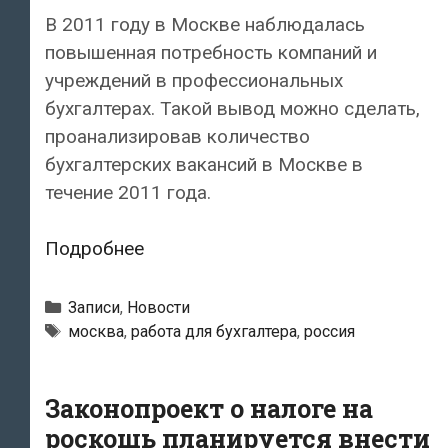
В 2011 году в Москве наблюдалась
повышенная потребность компаний и
учреждений в профессиональных
бухгалтерах. Такой вывод можно сделать,
проанализировав количество
бухгалтерских вакансий в Москве в
течение 2011 года.
В
Подробнее
Москве
выросла
Рубрики
Записи
,
Новости
востребованность
Метки
москва
,
работа для бухгалтера
,
россия
профессиональных
бухгалтеров
Законопроект о налоге на
роскошь планируется внести