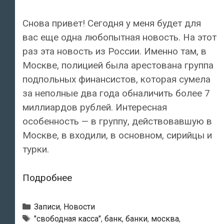
Снова привет! Сегодня у меня будет для
вас еще одна любопытная новость. На этот
раз эта новость из России. Именно там, в
Москве, полицией была арестована группа
подпольных финансистов, которая сумела
за неполные два года обналичить более 7
миллиардов рублей. Интересная
особенность — в группу, действовавшую в
Москве, в входили, в основном, сирийцы и
турки.
В
Подробнее
Москве
арестована
Рубрики
Записи
,
Новости
группа
Метки
"свободная касса"
,
банк
,
банки
,
москва
,