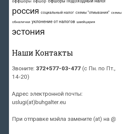
подоходный налог
офшоры
оффшоры
офшор
россия
социальный налог
схемы "отмывания"
схемы
уклонение от налогов
обналички
швейцария
эстония
Наши Контакты
Звоните:
372+577-03-477
(с Пн. по Пт.,
14-20)
Адрес электронной почты:
uslugi(at)buhgalter.eu
При отправке мэйла замените (at) на @