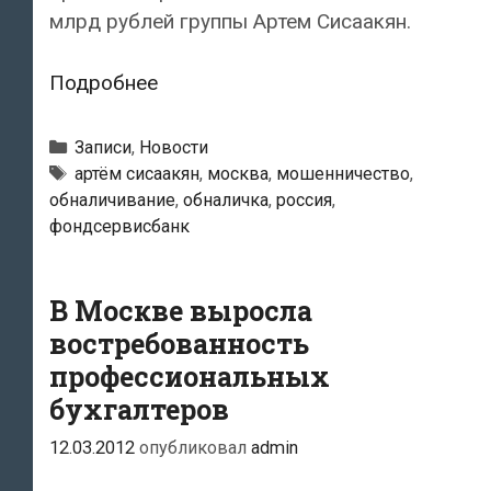
млрд рублей группы Артем Сисаакян.
Российская
Подробнее
полиция
задержала
Рубрики
Записи
,
Новости
организатора
Метки
артём сисаакян
,
москва
,
мошенничество
,
обналичивание
,
обналичка
,
россия
,
схемы
фондсервисбанк
по
незаконной
обналичке
В Москве выросла
70
востребованность
млрд
профессиональных
рублей
бухгалтеров
12.03.2012
опубликовал
admin