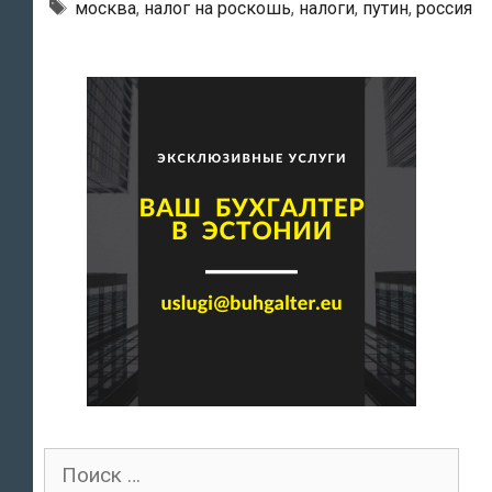
на
Метки
москва
,
налог на роскошь
,
налоги
,
путин
,
россия
роскошь
планируется
внести
в
российскую
Госдуму
в
2013
году
Поиск