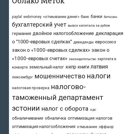
Облако Меток
банки
«отмывание денег»
банк
paylal
webmoney
биткоин
бухгалтерский учет
вывоз капитала за рубеж
двойное налогообложение
декларация
германия
о "1000-евровых сделках"
евросоюз
дивиденды
закон о «1000-евровых сделках»
закон о
«1000-евровых счетах»
зарплата в
законодательство
латвия
кипр
книги
земельный налог
конверте
налоги
мошенничество
люксембург
налогово-
налоговая проверка
таможенный департамент
эстонии
налог с оборота
ндс
обналичивание
обналичка
оптимизация налогов
оптимизация налогообложения
отмывание
оффшор