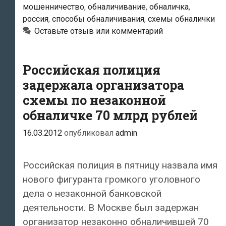
мошенничество
,
обналичивание
,
обналичка
,
подпольных
россия
,
способы обналичивания
,
схемы обналички
банкиров,
Оставьте отзыв или комментарий
ворочавших
миллиардами
наличных
Российская полиция
задержала организатора
схемы по незаконной
обналичке 70 млрд рублей
16.03.2012
опубликовал
admin
Российская полиция в пятницу назвала имя
нового фигуранта громкого уголовного
дела о незаконной банковской
деятельности. В Москве был задержан
организатор незаконно обналичившей 70