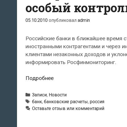
особый контрол
иностранцами»
05.10.2010
опубликовал
admin
Российские банки в ближайшее время с
иностранными контрагентами и через и
клиентами незаконных доходов и уклон
информировать Росфинмониторинг.
Расчеты
Подробнее
с
иностранными
Рубрики
Записи
,
Новости
контрагентами
Метки
банк
,
банковские расчеты
,
россия
Оставьте отзыв или комментарий
взяли
в
России