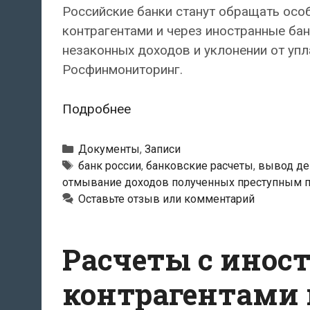
Российские банки станут обращать осо
контрагентами и через иностранные бан
незаконных доходов и уклонении от уп
Росфинмониторинг.
Письмо
Подробнее
Банка
России
Рубрики
Документы
,
Записи
от
Метки
банк россии
,
банковские расчеты
,
вывод де
отмывание доходов полученных преступным п
16.09.10
Оставьте отзыв или комментарий
№
129-
Т
Расчеты с ино
«О
расчетах
контрагентами 
с