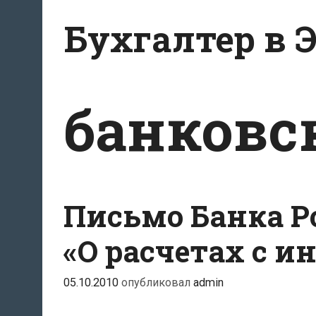
Перейти
Бухгалтер в 
к
содержанию
банковс
Письмо Банка Ро
«О расчетах с 
05.10.2010
опубликовал
admin