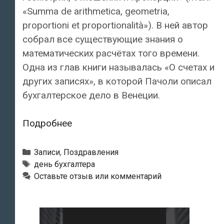
«Summa de arithmetica, geometria,
proportioni et proportionalità»). В ней автор
собрал все существующие знания о
математических расчётах того времени.
Одна из глав книги называлась «О счетах и
других записях», в которой Пачоли описал
бухгалтерское дело в Венеции.
С
Подробнее
Днём
Бухгалтера!
Рубрики
Записи
,
Поздравления
Метки
день бухгалтера
Оставьте отзыв или комментарий