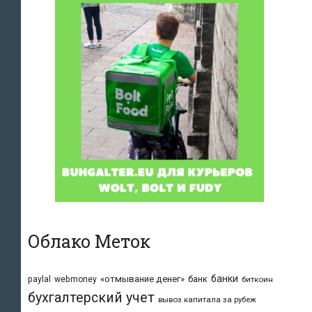
Облако Меток
банки
«отмывание денег»
банк
paylal
webmoney
биткоин
бухгалтерский учет
вывоз капитала за рубеж