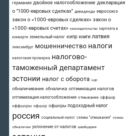
двойное налогообложение
декларация
германия
о "1000-евровых сделках"
евросоюз
дивиденды
закон о «1000-евровых сделках»
закон о
«1000-евровых счетах»
зарплата в
законодательство
латвия
кипр
книги
земельный налог
конверте
налоги
мошенничество
люксембург
налогово-
налоговая проверка
таможенный департамент
эстонии
налог с оборота
ндс
обналичивание
обналичка
оптимизация налогов
оптимизация налогообложения
отмывание
оффшор
подоходный налог
офшоры
оффшоры
офшор
россия
социальный налог
схемы "отмывания"
схемы
уклонение от налогов
обналички
швейцария