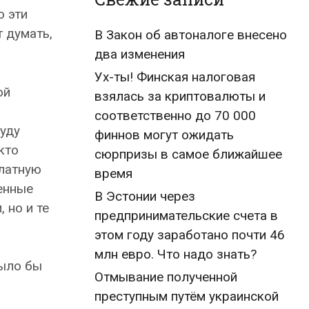
о эти
 думать,
В Закон об автоналоге внесено
два изменения
Ух-ты! Финская налоговая
ой
взялась за криптовалюты и
соответственно до 70 000
буду
финнов могут ожидать
кто
сюрпризы в самое ближайшее
платную
время
шенные
В Эстонии через
 но и те
предпринимательские счета в
этом году заработано почти 46
млн евро. Что надо знать?
было бы
Отмывание полученной
преступным путём украинской