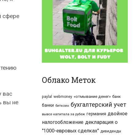
й сфере
чтению
Облако Меток
у вас
«отмывание денег»
банк
paylal
webmoney
ь вы не
бухгалтерский учет
банки
биткоин
двойное
германия
вывоз капитала за рубеж
налогообложение
декларация о
"1000-евровых сделках"
дивиденды