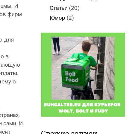
лемы. И
Статьи
(20)
ков фирм
Юмор
(2)
о для
о в
отающую
рплаты.
щему о
к
транах,
и сами. И
мент
Свежие записи