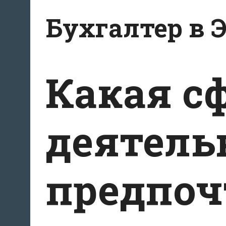
Перейти
Бухгалтер в 
к
содержанию
Какая с
деятель
предпоч