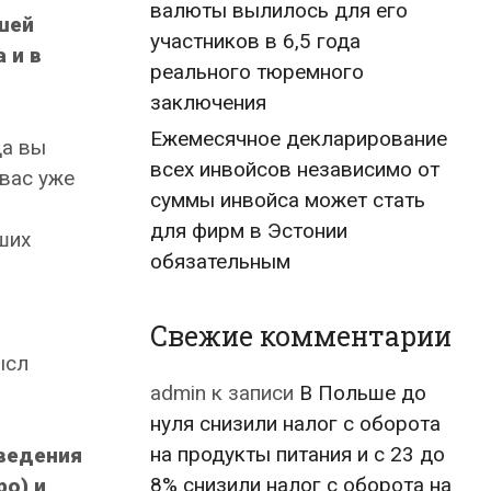
валюты вылилось для его
шей
участников в 6,5 года
 и в
реального тюремного
заключения
Ежемесячное декларирование
да вы
всех инвойсов независимо от
 вас уже
суммы инвойса может стать
для фирм в Эстонии
ших
обязательным
Свежие комментарии
ысл
admin
к записи
В Польше до
нуля снизили налог с оборота
на продукты питания и с 23 до
 ведения
8% снизили налог с оборота на
ро) и