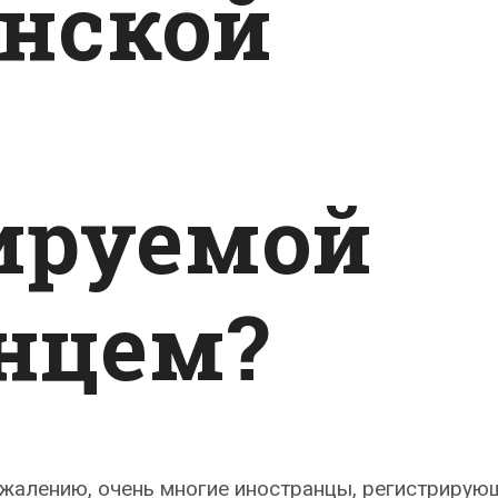
онской
ируемой
нцем?
ожалению, очень многие иностранцы, регистрирую