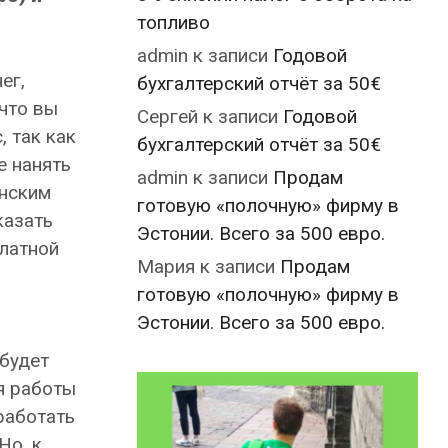
топливо
admin
к записи
Годовой
ег,
бухгалтерский отчёт за 50€
 что вы
Сергей
к записи
Годовой
, так как
бухгалтерский отчёт за 50€
е нанять
admin
к записи
Продам
онским
готовую «полочную» фирму в
казать
Эстонии. Всего за 500 евро.
платной
Мария
к записи
Продам
готовую «полочную» фирму в
Эстонии. Всего за 500 евро.
 будет
я работы
работать
Но, к