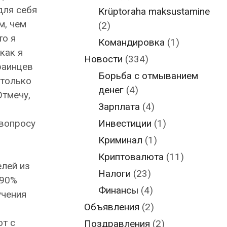
для себя
Krüptoraha maksustamine
м, чем
(2)
то я
Командировка
(1)
как я
Новости
(334)
краинцев
Борьба с отмыванием
 только
денег
(4)
Отмечу,
Зарплата
(4)
 вопросу
Инвестиции
(1)
Криминал
(1)
Криптовалюта
(11)
елей из
Налоги
(23)
-90%
Финансы
(4)
учения
Объявления
(2)
от с
Поздравления
(2)