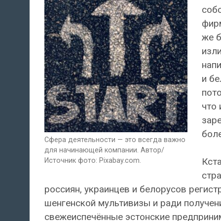
собс
фирм
же б
изли
напи
и бе
пото
что
заре
боле
Сфера деятельности — это всегда важно
для начинающей компании. Автор/
Кста
Источник фото: Pixabay.com.
стра
россиян, украинцев и белорусов регис
шенгенской мультивизы и ради получен
свежеиспечённые эстонские предприним