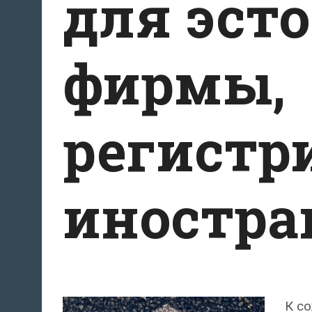
для эст
фирмы,
регистр
иностра
К с