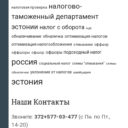
налогово-
налоговая проверка
таможенный департамент
эстонии
налог с оборота
ндс
обналичивание
обналичка
оптимизация налогов
оптимизация налогообложения
отмывание
оффшор
подоходный налог
офшоры
оффшоры
офшор
россия
социальный налог
схемы "отмывания"
схемы
уклонение от налогов
обналички
швейцария
эстония
Наши Контакты
Звоните:
372+577-03-477
(с Пн. по Пт.,
14-20)