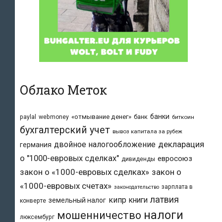
Облако Меток
банки
«отмывание денег»
банк
paylal
webmoney
биткоин
бухгалтерский учет
вывоз капитала за рубеж
двойное налогообложение
декларация
германия
о "1000-евровых сделках"
евросоюз
дивиденды
закон о «1000-евровых сделках»
закон о
«1000-евровых счетах»
зарплата в
законодательство
латвия
кипр
книги
земельный налог
конверте
налоги
мошенничество
люксембург