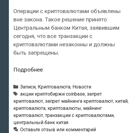
Операции с криптовалютами объявлены
вне закона. Такое решение принято
Центральным банком Китая, заявившим
сегодня, что все транзакции с
криптовалютами незаконны и должны
быть запрещены.
Операции
Подробнее
с
криптовалютами
Рубрики
Записи
,
Криптовалюта
,
Новости
объявлены
Метки
акции криптобиржи coinbase
,
запрет
криптовалют
,
запрет майнинга криптовалют
,
китай
,
вне
криптовалюта
,
криптовалюты
,
майнинг
закона!
криптовалют
,
транзакции с криптовалютами
,
центральный банк китая
Оставьте отзыв или комментарий