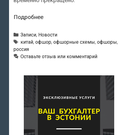
временно прекращено.
Китайские
Подробнее
банки
не
Рубрики
Записи
,
Новости
хотят
Метки
китай
,
офшор
,
офшорные схемы
,
офшоры
,
россия
обслуживать
Оставьте отзыв или комментарий
офшорные
счета
россиян