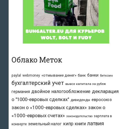
Облако Меток
банки
«отмывание денег»
банк
paylal
webmoney
биткоин
бухгалтерский учет
вывоз капитала за рубеж
двойное налогообложение
декларация
германия
о "1000-евровых сделках"
евросоюз
дивиденды
закон о «1000-евровых сделках»
закон о
«1000-евровых счетах»
зарплата в
законодательство
латвия
кипр
книги
земельный налог
конверте