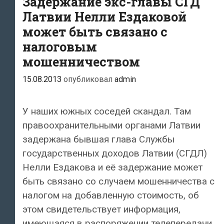
Задержание экс-главы СГД
началл
Латвии Нелли Ездаковой
процесс
может быть связано с
о
налоговым
взятках
мошенничеством
в
15.08.2013
опубликовал
admin
СГД,
в
котором
У наших южных соседей скандал. Там
фигурирует
правоохранительными органами Латвии
бывшая
задержана бывшая глава Службы
глава
государственных доходов Латвии (СГДЛ)
ведомства
Нелли Ездакова и её задержание может
Ездакова
быть связано со случаем мошенничества с
налогом на добавленную стоимость, об
этом свидетельствует информация,
имеющаяся в распоряжении телепередачи