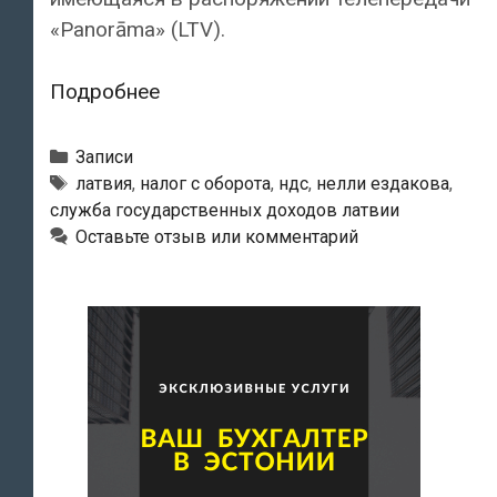
«Panorāma» (LTV).
Задержание
Подробнее
экс-
главы
Рубрики
Записи
СГД
Метки
латвия
,
налог с оборота
,
ндс
,
нелли ездакова
,
служба государственных доходов латвии
Латвии
Оставьте отзыв или комментарий
Нелли
Ездаковой
может
быть
связано
с
налоговым
мошенничеством