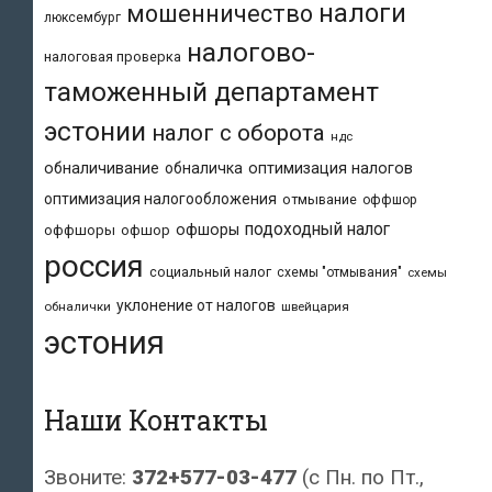
налоги
мошенничество
люксембург
налогово-
налоговая проверка
таможенный департамент
эстонии
налог с оборота
ндс
обналичивание
обналичка
оптимизация налогов
оптимизация налогообложения
отмывание
оффшор
подоходный налог
офшоры
оффшоры
офшор
россия
социальный налог
схемы "отмывания"
схемы
уклонение от налогов
обналички
швейцария
эстония
Наши Контакты
Звоните:
372+577-03-477
(с Пн. по Пт.,