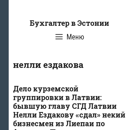
Перейти
к
содержанию
Бухгалтер в Эстонии
Меню
нелли ездакова
Дело курземской
группировки в Латвии:
бывшую главу СГД Латвии
Нелли Ездакову «сдал» некий
бизнесмен из Лиепаи по