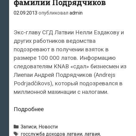
фамилии Подрядчиков
02.09.2013
опубликовал
admin
Экс-главу СГД Латвии Нелли Ездакову и
других работников ведомства
подозревают в получении взяток в
размере 100 000 латов. Информацию
следователям KNAB «сдал» бизнесмен из
Лиепаи Андрей Подрядчиков (Andrejs
Podrjadčikovs), который подозревался в
миллионной махинации с налогами.
Дело
Подробнее
курземской
группировки
Рубрики
Записи
,
Новости
в
Метки
госслужба доходов латвии
,
латвия
,