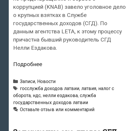
коррупцией (KNAB) завело уголовное дело
о крупных взятках в Службе
государственных доходов (СГД). По
данным агентства LЕТА, к этому процессу
причастна бывший руководитель СГД
Нелли Ездакова.
Латвийское
Подробнее
бюро
по
Рубрики
Записи
,
Новости
предотвращению
Метки
госслужба доходов латвии
,
латвия
,
налог с
оборота
,
ндс
,
нелли ездакова
,
служба
и
государственных доходов латвии
борьбе
Оставьте отзыв или комментарий
с
коррупцией
(KNAB)