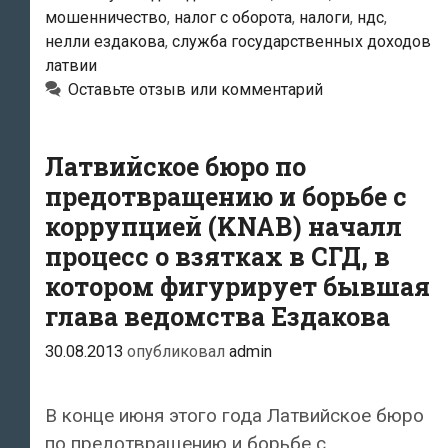
мошенничество
,
налог с оборота
,
налоги
,
ндс
,
Латвии:
нелли ездакова
,
служба государственных доходов
бывшую
латвии
главу
Оставьте отзыв или комментарий
СГД
Латвии
Латвийское бюро по
Нелли
Ездакову
предотвращению и борьбе с
«сдал»
коррупцией (KNAB) началл
некий
процесс о взятках в СГД, в
бизнесмен
котором фигурирует бывшая
из
глава ведомства Ездакова
Лиепаи
30.08.2013
опубликовал
admin
по
фамилии
Подрядчиков
В конце июня этого года Латвийское бюро
по предотвращению и борьбе с