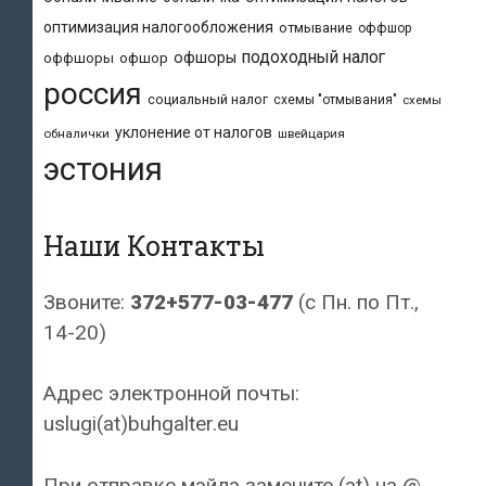
оптимизация налогообложения
отмывание
оффшор
подоходный налог
офшоры
оффшоры
офшор
россия
социальный налог
схемы "отмывания"
схемы
уклонение от налогов
обналички
швейцария
эстония
Наши Контакты
Звоните:
372+577-03-477
(с Пн. по Пт.,
14-20)
Адрес электронной почты:
uslugi(at)buhgalter.eu
При отправке мэйла замените (at) на @