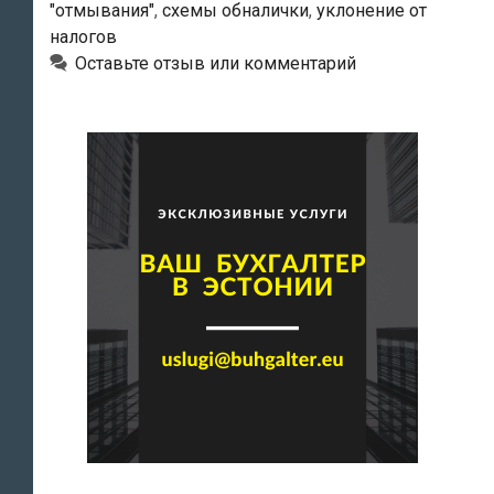
"отмывания"
,
схемы обналички
,
уклонение от
структура,
налогов
занимавшаяся
Оставьте отзыв или комментарий
«обналичкой»