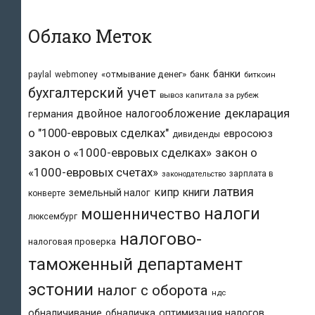
Облако Меток
банки
«отмывание денег»
банк
paylal
webmoney
биткоин
бухгалтерский учет
вывоз капитала за рубеж
двойное налогообложение
декларация
германия
о "1000-евровых сделках"
евросоюз
дивиденды
закон о «1000-евровых сделках»
закон о
«1000-евровых счетах»
зарплата в
законодательство
латвия
кипр
книги
земельный налог
конверте
налоги
мошенничество
люксембург
налогово-
налоговая проверка
таможенный департамент
эстонии
налог с оборота
ндс
обналичивание
обналичка
оптимизация налогов