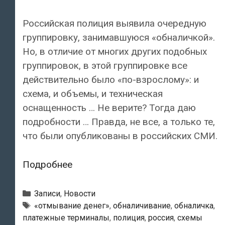
Российская полиция выявила очередную
группировку, занимавшуюся «обналичкой».
Но, в отличие от многих других подобных
группировок, в этой группировке все
действительно было «по-взрослому»: и
схема, и объемы, и техническая
оснащенность … Не верите? Тогда даю
подробности … Правда, не все, а только те,
что были опубликованы в российских СМИ.
В
Подробнее
России
выявлена
Рубрики
Записи
,
Новости
очередная
Метки
«отмывание денег»
,
обналичивание
,
обналичка
,
платежные терминалы
,
полиция
,
россия
,
схемы
нелегальная