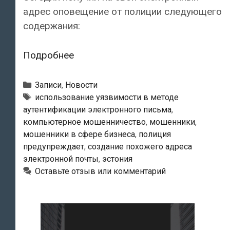
адрес оповещение от полиции следующего
содержания:
Департамент
Подробнее
полиции
и
Рубрики
Записи
,
Новости
погранохраны
Метки
использование уязвимости в методе
аутентификации электронного письма
,
и
компьютерное мошенничество
,
мошенники
,
Департамент
мошенники в сфере бизнеса
,
полиция
государственной
предупреждает
,
создание похожего адреса
инфосистемы
электронной почты
,
эстония
предупреждают
Оставьте отзыв или комментарий
…