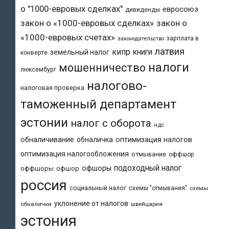
о "1000-евровых сделках"
евросоюз
дивиденды
закон о «1000-евровых сделках»
закон о
«1000-евровых счетах»
зарплата в
законодательство
латвия
кипр
книги
земельный налог
конверте
налоги
мошенничество
люксембург
налогово-
налоговая проверка
таможенный департамент
эстонии
налог с оборота
ндс
обналичивание
обналичка
оптимизация налогов
оптимизация налогообложения
отмывание
оффшор
подоходный налог
офшоры
оффшоры
офшор
россия
социальный налог
схемы "отмывания"
схемы
уклонение от налогов
обналички
швейцария
эстония