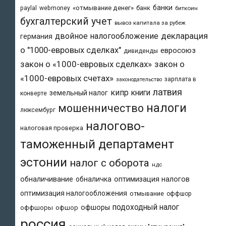
банки
«отмывание денег»
банк
paylal
webmoney
биткоин
бухгалтерский учет
вывоз капитала за рубеж
двойное налогообложение
декларация
германия
о "1000-евровых сделках"
евросоюз
дивиденды
закон о «1000-евровых сделках»
закон о
«1000-евровых счетах»
зарплата в
законодательство
латвия
кипр
книги
земельный налог
конверте
налоги
мошенничество
люксембург
налогово-
налоговая проверка
таможенный департамент
эстонии
налог с оборота
ндс
обналичивание
обналичка
оптимизация налогов
оптимизация налогообложения
отмывание
оффшор
подоходный налог
офшоры
оффшоры
офшор
россия