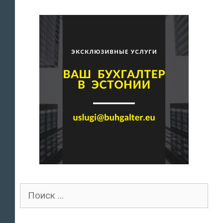
Поиск
для: