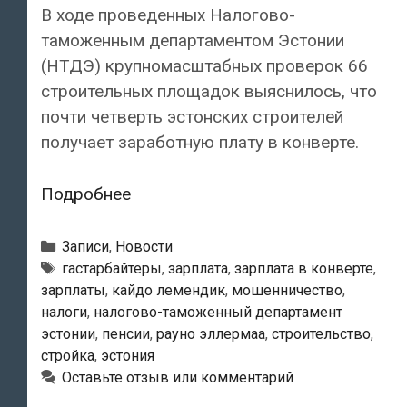
В ходе проведенных Налогово-
таможенным департаментом Эстонии
(НТДЭ) крупномасштабных проверок 66
строительных площадок выяснилось, что
почти четверть эстонских строителей
получает заработную плату в конверте.
Четверть
Подробнее
эстонских
строителей
Рубрики
Записи
,
Новости
получает
Метки
гастарбайтеры
,
зарплата
,
зарплата в конверте
,
зарплаты
,
кайдо лемендик
,
мошенничество
,
зарплату
налоги
,
налогово-таможенный департамент
в
эстонии
,
пенсии
,
рауно эллермаа
,
строительство
,
конвертах
стройка
,
эстония
Оставьте отзыв или комментарий