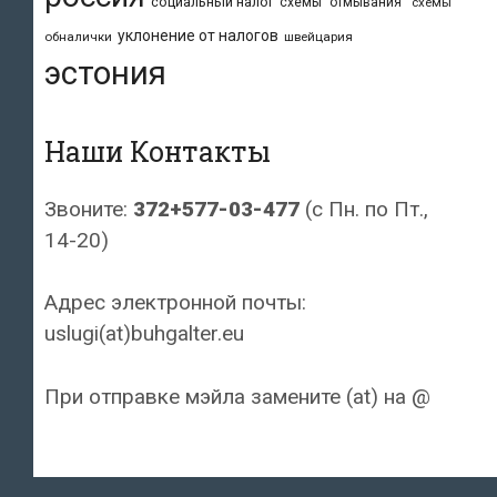
социальный налог
схемы "отмывания"
схемы
уклонение от налогов
обналички
швейцария
эстония
Наши Контакты
Звоните:
372+577-03-477
(с Пн. по Пт.,
14-20)
Адрес электронной почты:
uslugi(at)buhgalter.eu
При отправке мэйла замените (at) на @