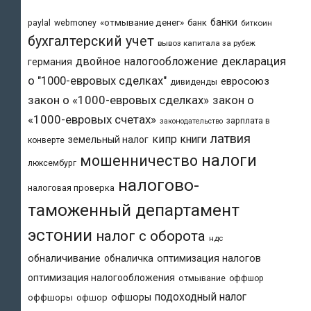
банки
«отмывание денег»
банк
paylal
webmoney
биткоин
бухгалтерский учет
вывоз капитала за рубеж
двойное налогообложение
декларация
германия
о "1000-евровых сделках"
евросоюз
дивиденды
закон о «1000-евровых сделках»
закон о
«1000-евровых счетах»
зарплата в
законодательство
латвия
кипр
книги
земельный налог
конверте
налоги
мошенничество
люксембург
налогово-
налоговая проверка
таможенный департамент
эстонии
налог с оборота
ндс
обналичивание
обналичка
оптимизация налогов
оптимизация налогообложения
отмывание
оффшор
подоходный налог
офшоры
оффшоры
офшор