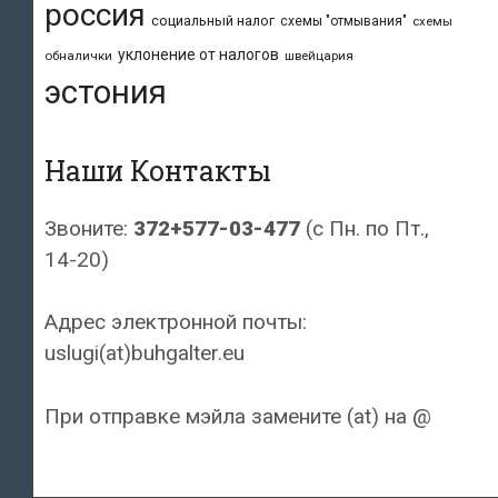
россия
социальный налог
схемы "отмывания"
схемы
уклонение от налогов
обналички
швейцария
эстония
Наши Контакты
Звоните:
372+577-03-477
(с Пн. по Пт.,
14-20)
Адрес электронной почты:
uslugi(at)buhgalter.eu
При отправке мэйла замените (at) на @