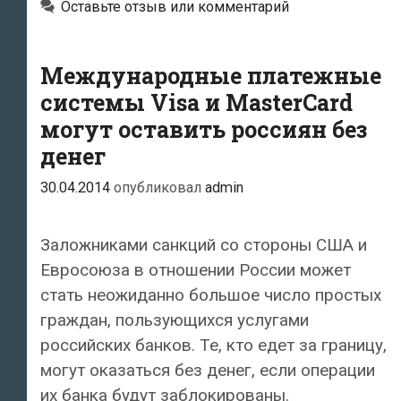
Оставьте отзыв или комментарий
российские
интернет-
платежи
Международные платежные
могут
системы Visa и MasterCard
остаться
могут оставить россиян без
без
денег
защиты
30.04.2014
опубликовал
admin
Заложниками санкций со стороны США и
Евросоюза в отношении России может
стать неожиданно большое число простых
граждан, пользующихся услугами
российских банков. Те, кто едет за границу,
могут оказаться без денег, если операции
их банка будут заблокированы.