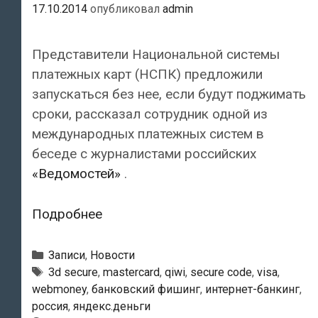
17.10.2014
опубликовал
admin
Представители Национальной системы
платежных карт (НСПК) предложили
запускаться без нее, если будут поджимать
сроки, рассказал сотрудник одной из
международных платежных систем в
беседе с журналистами российских
«Ведомостей»
.
После
Подробнее
запуска
Национальной
Рубрики
Записи
,
Новости
системы
Метки
3d secure
,
mastercard
,
qiwi
,
secure code
,
visa
,
webmoney
,
банковский фишинг
,
интернет-банкинг
,
платежных
россия
,
яндекс.деньги
карт