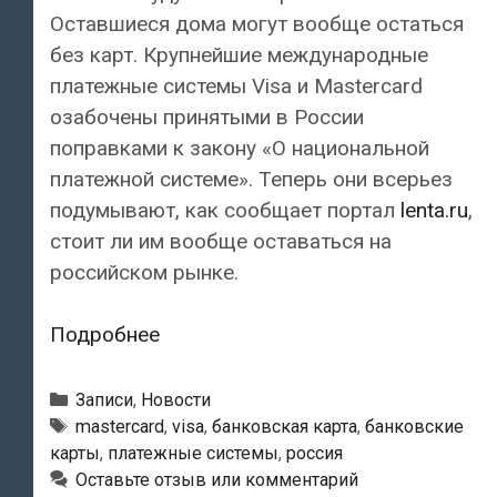
Оставшиеся дома могут вообще остаться
без карт. Крупнейшие международные
платежные системы Visa и Mastercard
озабочены принятыми в России
поправками к закону «О национальной
платежной системе». Теперь они всерьез
подумывают, как сообщает портал
lenta.ru
,
стоит ли им вообще оставаться на
российском рынке.
Международные
Подробнее
платежные
системы
Рубрики
Записи
,
Новости
Visa
Метки
mastercard
,
visa
,
банковская карта
,
банковские
карты
,
платежные системы
,
россия
и
Оставьте отзыв или комментарий
MasterCard