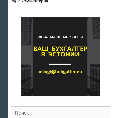
2 комментария
Поиск
для: