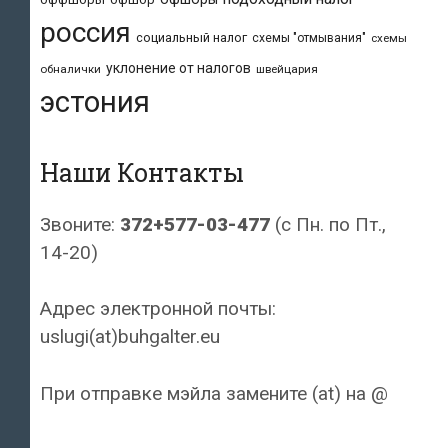
россия
социальный налог
схемы "отмывания"
схемы
уклонение от налогов
обналички
швейцария
эстония
Наши Контакты
Звоните:
372+577-03-477
(с Пн. по Пт.,
14-20)
Адрес электронной почты:
uslugi(at)buhgalter.eu
При отправке мэйла замените (at) на @