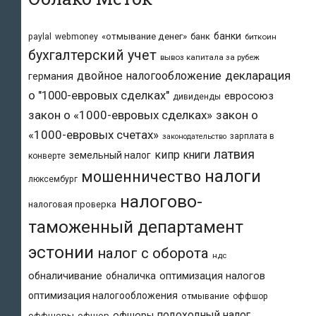
банки
«отмывание денег»
банк
paylal
webmoney
биткоин
бухгалтерский учет
вывоз капитала за рубеж
двойное налогообложение
декларация
германия
о "1000-евровых сделках"
евросоюз
дивиденды
закон о «1000-евровых сделках»
закон о
«1000-евровых счетах»
зарплата в
законодательство
латвия
кипр
книги
земельный налог
конверте
налоги
мошенничество
люксембург
налогово-
налоговая проверка
таможенный департамент
эстонии
налог с оборота
ндс
обналичивание
обналичка
оптимизация налогов
оптимизация налогообложения
отмывание
оффшор
подоходный налог
офшоры
оффшоры
офшор