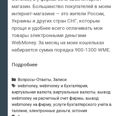
магазин. Большинство покупателей в моем
интернет-магазине — это жители России,
Украины и других стран СНГ, которым
проще и удобнее всего оплачивать мои
товары электронными деньгами
WebMoney. За месяц на моих кошельках
набирается сумма порядка 900-1300 WME.
Вывод
Подробнее
Webmoney
на
Рубрики
Вопросы-Ответы
,
Записи
фирму
Метки
webmoney
,
webmoney и бухгалтерия
,
виртуальная валюта
,
виртуальные валюты
,
вывод
в
webmoney на расчетный счет фирмы
,
вывод
Эстонии
webmoney на фирму
,
услуги бухгалтерского учёта в
таллине
,
электронные деньги
,
эстония