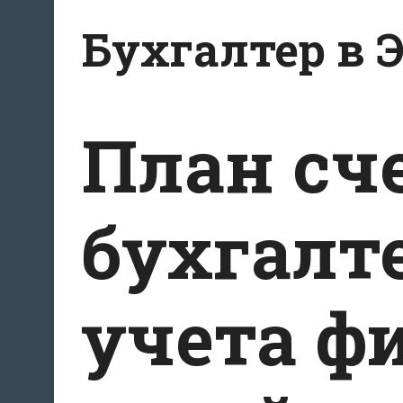
Перейти
Бухгалтер в 
к
содержанию
План сч
бухгалт
учета ф