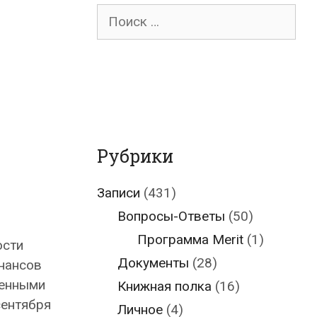
Поиск
для:
Рубрики
Записи
(431)
Вопросы-Ответы
(50)
Программа Merit
(1)
ости
Документы
(28)
нансов
сенными
Книжная полка
(16)
сентября
Личное
(4)