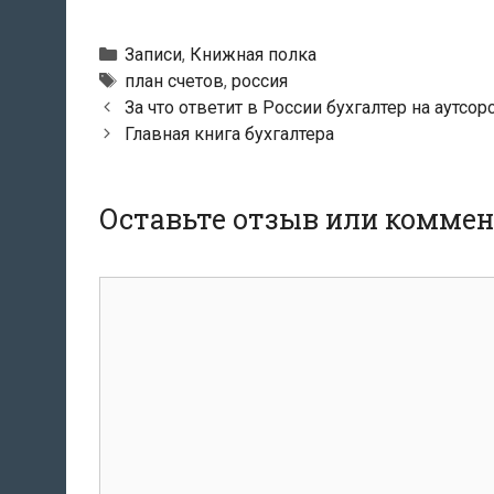
Рубрики
Записи
,
Книжная полка
Метки
план счетов
,
россия
Навигация
За что ответит в России бухгалтер на аутсо
по
Главная книга бухгалтера
записям
Оставьте отзыв или комме
комментарий