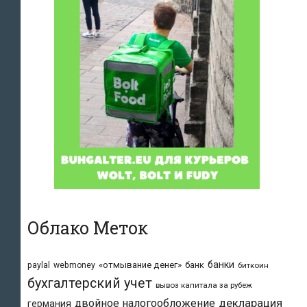
Облако Меток
банки
«отмывание денег»
банк
paylal
webmoney
биткоин
бухгалтерский учет
вывоз капитала за рубеж
двойное налогообложение
декларация
германия