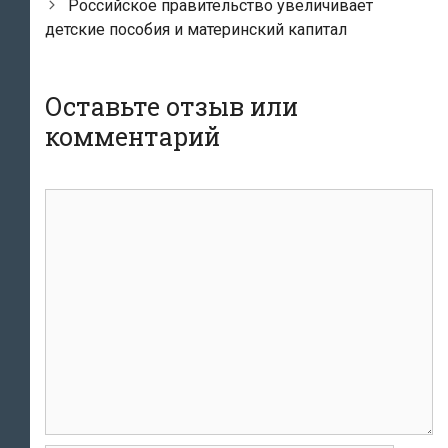
по
Российское правительство увеличивает
записям
детские пособия и материнский капитал
Оставьте отзыв или
комментарий
комментарий