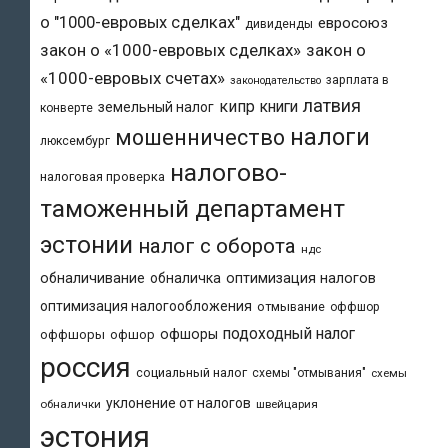
о "1000-евровых сделках"
евросоюз
дивиденды
закон о «1000-евровых сделках»
закон о
«1000-евровых счетах»
зарплата в
законодательство
латвия
кипр
книги
земельный налог
конверте
налоги
мошенничество
люксембург
налогово-
налоговая проверка
таможенный департамент
эстонии
налог с оборота
ндс
обналичивание
обналичка
оптимизация налогов
оптимизация налогообложения
отмывание
оффшор
подоходный налог
офшоры
оффшоры
офшор
россия
социальный налог
схемы "отмывания"
схемы
уклонение от налогов
обналички
швейцария
эстония