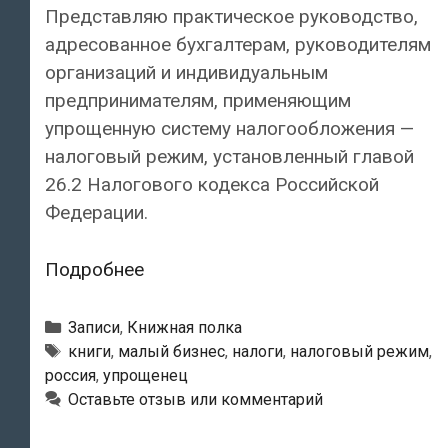
Представляю практическое руководство,
адресованное бухгалтерам, руководителям
организаций и индивидуальным
предпринимателям, применяющим
упрощенную систему налогообложения —
налоговый режим, установленный главой
26.2 Налогового кодекса Российской
Федерации.
«Упрощенец».
Подробнее
Все
о
Рубрики
Записи
,
Книжная полка
специальном
Метки
книги
,
малый бизнес
,
налоги
,
налоговый режим
,
россия
,
упрощенец
налоговом
Оставьте отзыв или комментарий
режиме
для