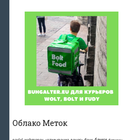
Облако Меток
банки
«отмывание денег»
банк
paylal
webmoney
биткоин