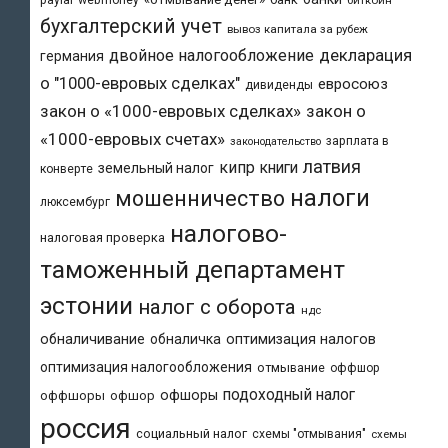
бухгалтерский учет
вывоз капитала за рубеж
двойное налогообложение
декларация
германия
о "1000-евровых сделках"
евросоюз
дивиденды
закон о «1000-евровых сделках»
закон о
«1000-евровых счетах»
зарплата в
законодательство
латвия
кипр
книги
земельный налог
конверте
налоги
мошенничество
люксембург
налогово-
налоговая проверка
таможенный департамент
эстонии
налог с оборота
ндс
обналичивание
обналичка
оптимизация налогов
оптимизация налогообложения
отмывание
оффшор
подоходный налог
офшоры
оффшоры
офшор
россия
социальный налог
схемы "отмывания"
схемы