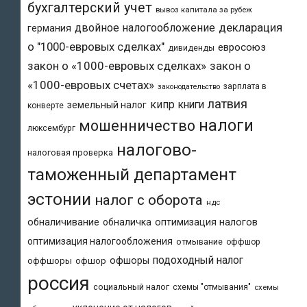
бухгалтерский учет
вывоз капитала за рубеж
двойное налогообложение
декларация
германия
о "1000-евровых сделках"
евросоюз
дивиденды
закон о «1000-евровых сделках»
закон о
«1000-евровых счетах»
зарплата в
законодательство
латвия
кипр
книги
земельный налог
конверте
налоги
мошенничество
люксембург
налогово-
налоговая проверка
таможенный департамент
эстонии
налог с оборота
ндс
обналичивание
обналичка
оптимизация налогов
оптимизация налогообложения
отмывание
оффшор
подоходный налог
офшоры
оффшоры
офшор
россия
социальный налог
схемы "отмывания"
схемы