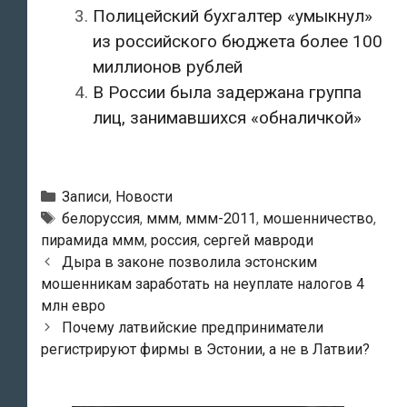
Полицейский бухгалтер «умыкнул»
из российского бюджета более 100
миллионов рублей
В России была задержана группа
лиц, занимавшихся «обналичкой»
Рубрики
Записи
,
Новости
Метки
белоруссия
,
ммм
,
ммм-2011
,
мошенничество
,
пирамида ммм
,
россия
,
сергей мавроди
Навигация
Дыра в законе позволила эстонским
по
мошенникам заработать на неуплате налогов 4
записям
млн евро
Почему латвийские предприниматели
регистрируют фирмы в Эстонии, а не в Латвии?