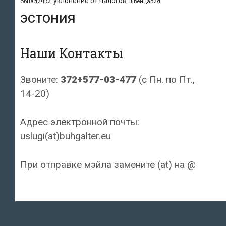
уклонение от налогов
обналички
швейцария
эстония
Наши Контакты
Звоните:
372+577-03-477
(с Пн. по Пт.,
14-20)
Адрес электронной почты:
uslugi(at)buhgalter.eu
При отправке мэйла замените (at) на @