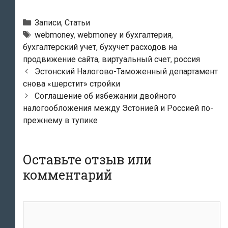
Рубрики
Записи
,
Статьи
Метки
webmoney
,
webmoney и бухгалтерия
,
бухгалтерский учет
,
бухучет расходов на
продвижение сайта
,
виртуальный счет
,
россия
Навигация
Эстонский Налогово-Таможенный департамент
по
снова «шерстит» стройки
записям
Соглашение об избежании двойного
налогообложения между Эстонией и Россией по-
прежнему в тупике
Оставьте отзыв или
комментарий
комментарий