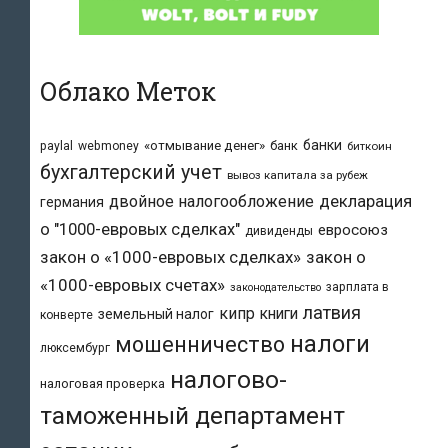
Облако Меток
банки
«отмывание денег»
банк
paylal
webmoney
биткоин
бухгалтерский учет
вывоз капитала за рубеж
двойное налогообложение
декларация
германия
о "1000-евровых сделках"
евросоюз
дивиденды
закон о «1000-евровых сделках»
закон о
«1000-евровых счетах»
зарплата в
законодательство
латвия
кипр
книги
земельный налог
конверте
налоги
мошенничество
люксембург
налогово-
налоговая проверка
таможенный департамент