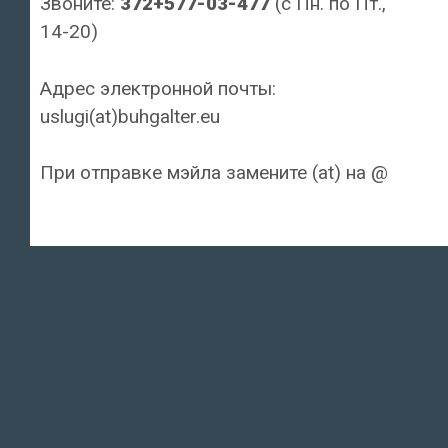
Звоните:
372+577-03-477
(с Пн. по Пт.,
14-20)
Адрес электронной почты:
uslugi(at)buhgalter.eu
При отправке мэйла замените (at) на @