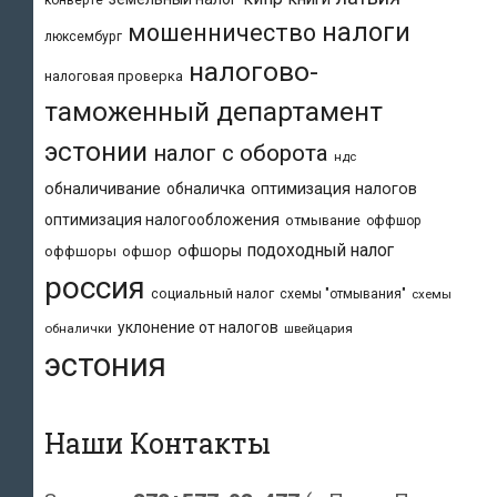
конверте
налоги
мошенничество
люксембург
налогово-
налоговая проверка
таможенный департамент
эстонии
налог с оборота
ндс
обналичивание
обналичка
оптимизация налогов
оптимизация налогообложения
отмывание
оффшор
подоходный налог
офшоры
оффшоры
офшор
россия
социальный налог
схемы "отмывания"
схемы
уклонение от налогов
обналички
швейцария
эстония
Наши Контакты