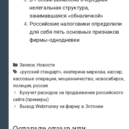
нелегальная структура,
занимавшаяся «обналичкой»
Российские налоговики определили
для себя пять основных признаков
фирмы-однодневки
Рубрики
Записи
,
Новости
Метки
«русский стандарт»
,
екатерина маркова
,
кассир
,
кассовые операции
,
мошенничество
,
новосибирск
,
полиция
,
россия
Навигация
Бухучет расходов на продвижение российского
по
сайта (примеры)
записям
Вывод Webmoney на фирму в Эстонии
Оставьте отзыв или