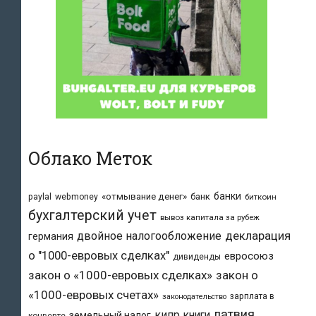
Облако Меток
банки
«отмывание денег»
банк
paylal
webmoney
биткоин
бухгалтерский учет
вывоз капитала за рубеж
двойное налогообложение
декларация
германия
о "1000-евровых сделках"
евросоюз
дивиденды
закон о «1000-евровых сделках»
закон о
«1000-евровых счетах»
зарплата в
законодательство
латвия
кипр
книги
земельный налог