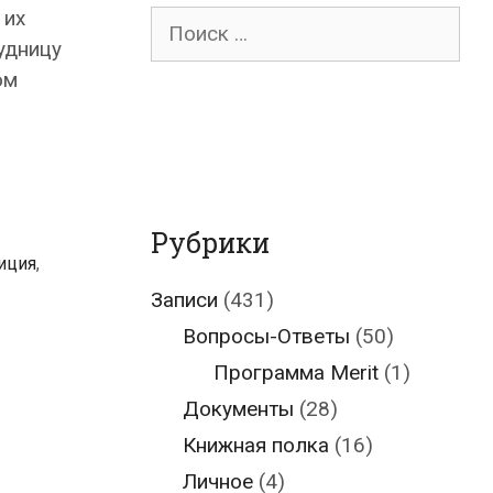
 их
Поиск
удницу
для:
ом
Рубрики
иция
,
Записи
(431)
Вопросы-Ответы
(50)
Программа Merit
(1)
Документы
(28)
Книжная полка
(16)
Личное
(4)