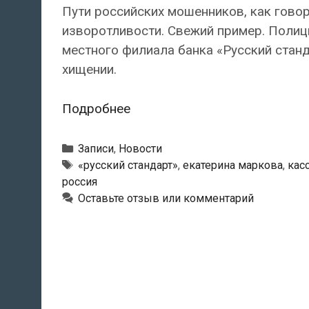
Пути российских мошенников, как говор
изворотливости. Свежий пример. Полиц
местного филиала банка «Русский стан
хищении.
Кассир
Подробнее
подменила
пачки
Рубрики
Записи
,
Новости
миллионов
Метки
«русский стандарт»
,
екатерина маркова
,
кас
россия
рублей
Оставьте отзыв или комментарий
на
«куклы»
из
газетной
бумаги