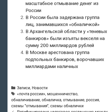
масштабное отмывание денег из
России
В России была задержана группа
лиц, занимавшихся «обналичкой»
В Архангельской области у «теневых
банкиров» были изъяты векселя на
сумму 200 миллиардов рублей
В Москве арестована группа
подпольных банкиров, ворочавших
миллиардами наличных
Рубрики
Записи
,
Новости
Метки
«почта россии»
,
мошенничество
,
обналичивание
,
обналичка
,
отмывание
,
россия
,
схемы "отмывания"
,
схемы обналички
Навигация
Ратифицировано налоговое соглашение между