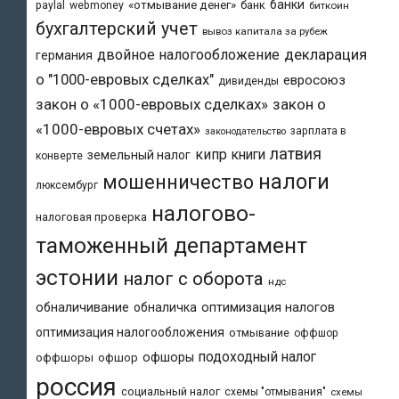
банки
«отмывание денег»
банк
paylal
webmoney
биткоин
бухгалтерский учет
вывоз капитала за рубеж
двойное налогообложение
декларация
германия
о "1000-евровых сделках"
евросоюз
дивиденды
закон о «1000-евровых сделках»
закон о
«1000-евровых счетах»
зарплата в
законодательство
латвия
кипр
книги
земельный налог
конверте
налоги
мошенничество
люксембург
налогово-
налоговая проверка
таможенный департамент
эстонии
налог с оборота
ндс
обналичивание
обналичка
оптимизация налогов
оптимизация налогообложения
отмывание
оффшор
подоходный налог
офшоры
оффшоры
офшор
россия
социальный налог
схемы "отмывания"
схемы