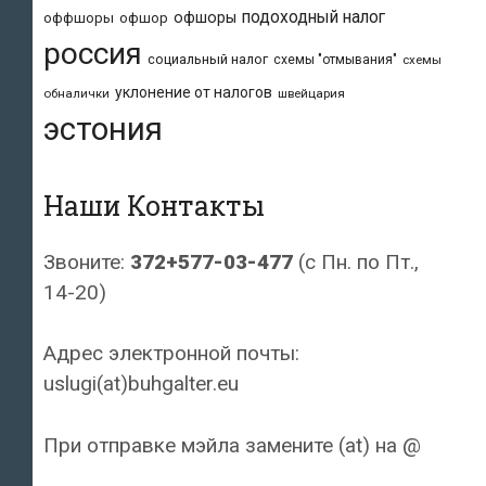
подоходный налог
офшоры
оффшоры
офшор
россия
социальный налог
схемы "отмывания"
схемы
уклонение от налогов
обналички
швейцария
эстония
Наши Контакты
Звоните:
372+577-03-477
(с Пн. по Пт.,
14-20)
Адрес электронной почты:
uslugi(at)buhgalter.eu
При отправке мэйла замените (at) на @