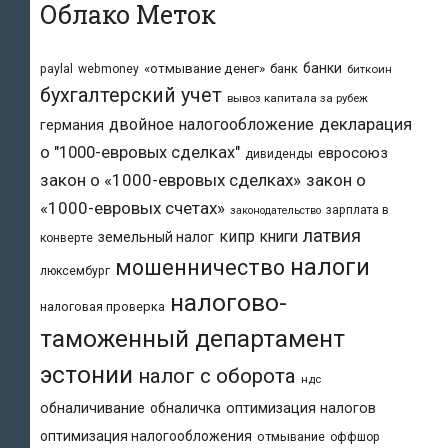
Облако Меток
банки
«отмывание денег»
банк
paylal
webmoney
биткоин
бухгалтерский учет
вывоз капитала за рубеж
двойное налогообложение
декларация
германия
о "1000-евровых сделках"
евросоюз
дивиденды
закон о «1000-евровых сделках»
закон о
«1000-евровых счетах»
зарплата в
законодательство
латвия
кипр
книги
земельный налог
конверте
налоги
мошенничество
люксембург
налогово-
налоговая проверка
таможенный департамент
эстонии
налог с оборота
ндс
обналичивание
обналичка
оптимизация налогов
оптимизация налогообложения
отмывание
оффшор