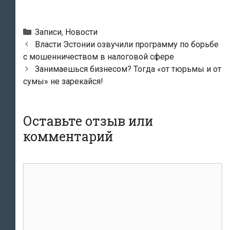
Рубрики
Записи
,
Новости
Навигация
Власти Эстонии озвучили программу по борьбе
по
с мошенничеством в налоговой сфере
записям
Занимаешься бизнесом? Тогда «от тюрьмы и от
сумы» не зарекайся!
Оставьте отзыв или
комментарий
комментарий