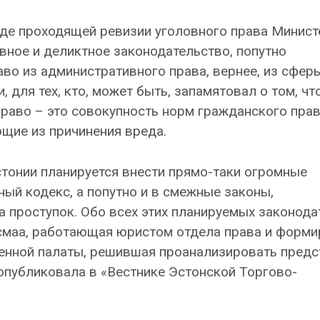
ходе проходящей ревизии уголовного права Минис
вное и деликтное законодательство, попутно
во из административного права, вернее, из сфер
 для тех, кто, может быть, запамятовал о том, чт
раво – это совокупность норм гражданского прав
щие из причинения вреда.
стонии планируется внести прямо-таки огромные
ый кодекс, а попутно и в смежные законы,
 проступок. Обо всех этих планируемых законод
усмаа, работающая юристом отдела права и форм
енной палаты, решившая проанализировать пред
 опубликовала в «Вестнике Эстонской Торгово-