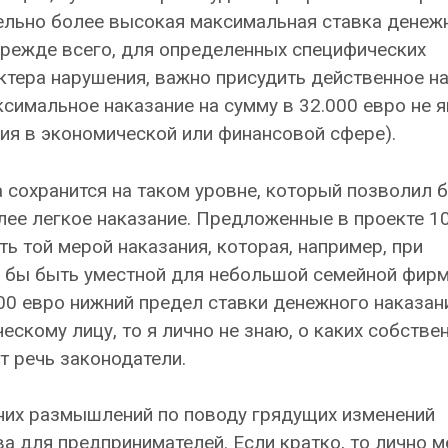
тельно более высокая максимальная ставка денеж
прежде всего, для определенных специфических
актера нарушения, важно присудить действенное на
симальное наказание на сумму в 32.000 евро не 
я в экономической или финансовой сфере).
сохранится на таком уровне, который позволил б
лее легкое наказание. Предложенные в проекте 10
ь той мерой наказания, которая, например, при
а бы быть уместной для небольшой семейной фир
000 евро нижний предел ставки денежного наказан
скому лицу, то я лично не знаю, о каких собстве
 речь законодатели.
них размышлений по поводу грядущих изменений
а для предпринимателей. Если кратко, то лично м