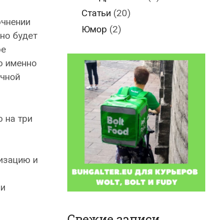
Статьи
(20)
очнении
Юмор
(2)
но будет
ое
о именно
очной
 на три
изацию и
 и
Свежие записи