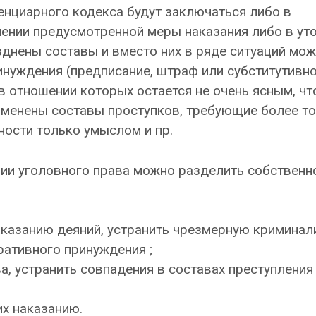
енциарного кодекса будут заключаться либо в
нении предусмотренной меры наказания либо в ут
зднены составы и вместо них в ряде ситуаций мож
нуждения (предписание, штраф или субститутивн
 в отношении которых остается не очень ясным, чт
зменены составы проступков, требующие более т
ности только умыслом и пр.
ии уголовного права можно разделить собственно
казанию деяний, устранить чрезмерную криминал
ативного принуждения ;
а, устранить совпадения в составах преступления
их наказанию.