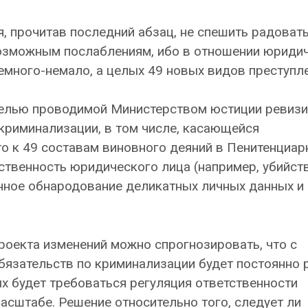
я, прочитав последний абзац, не спешить радовать
возможным послаблениям, ибо в отношении юриди
емного-немало, а целых 49 новых видов преступле
 целью проводимой Министерством юстиции ревиз
криминализации, в том числе, касающейся
то к 49 составам виновного деяний в Пенитенциа
ственность юридического лица (например, убийств
онное обнародование деликатных личных данных и
роекта изменений можно спрогнозировать, что с
язательств по криминализации будет постоянно р
х будет требоваться регуляция ответственности
сштабе. Решение относительно того, следует ли