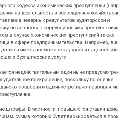
арного кодекса экономических преступлений (нап
шения на деятельность и запрещенная хозяйствен
ставление неверных результатов аудиторской и
льку по аналогии с коррупционными преступления
ом в случае экономических преступлений также
лица в сфере предпринимательства. Например, ви
е должен иметь возможность управлять деятельн
щего бухгалтерские услуги.
изнается недействительным один ныне предусмотр
инудительное прекращение, поскольку по оценке
жданско-правовая и административно-правовая ме
преступление.
ые штрафы. В частности, повышаются ставки ден
ицам, сумма которых будет варьироваться в про