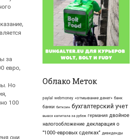
ного
казание,
является
ы за
0 евро,
Облако Меток
мы. Но
ия,
«отмывание денег»
банк
paylal
webmoney
нно 100
бухгалтерский учет
банки
биткоин
двойное
германия
вывоз капитала за рубеж
налогообложение
декларация о
"1000-евровых сделках"
дивиденды
еня они