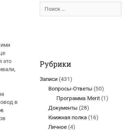
Поиск
для:
 ими
ще
я это
Рубрики
ивали,
Записи
(431)
Вопросы-Ответы
(50)
на
Программа Merit
(1)
повод в
Документы
(28)
ee
.
Книжная полка
(16)
ов
Личное
(4)