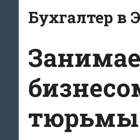
Перейти
Бухгалтер в 
к
содержанию
Занима
бизнесом
тюрьмы 