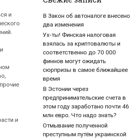
ся и
В Закон об автоналоге внесено
ческого
два изменения
ний.
Ух-ты! Финская налоговая
взялась за криптовалюты и
ии
соответственно до 70 000
финнов могут ожидать
рном
сюрпризы в самое ближайшее
о,
время
 прочие
В Эстонии через
предпринимательские счета в
этом году заработано почти 46
млн евро. Что надо знать?
асти и
Отмывание полученной
преступным путём украинской