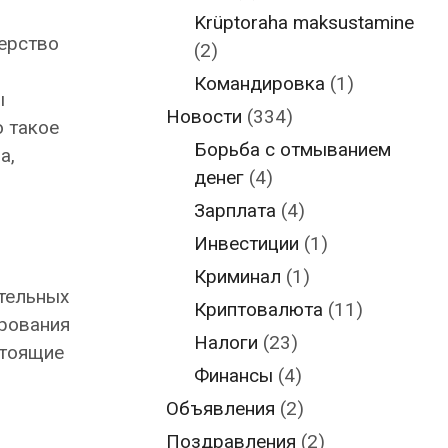
Krüptoraha maksustamine
терство
(2)
Командировка
(1)
ы
Новости
(334)
о такое
Борьба с отмыванием
а,
денег
(4)
Зарплата
(4)
Инвестиции
(1)
Криминал
(1)
ательных
Криптовалюта
(11)
ирования
Налоги
(23)
стоящие
Финансы
(4)
Объявления
(2)
Поздравления
(2)