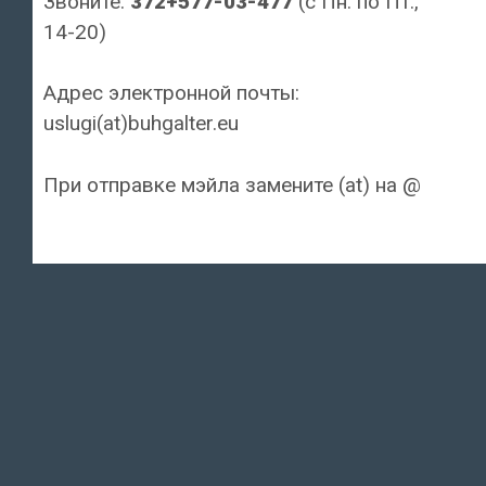
Звоните:
372+577-03-477
(с Пн. по Пт.,
14-20)
Адрес электронной почты:
uslugi(at)buhgalter.eu
При отправке мэйла замените (at) на @