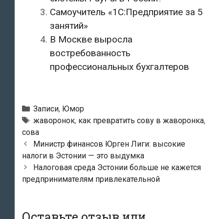
Самоучитель «1С:Предприятие за 5
занятий»
В Москве выросла
востребованность
профессиональных бухгалтеров
Рубрики
Записи
,
Юмор
Метки
жаворонок
,
как превратить сову в жаворонка
,
сова
Навигация
Министр финансов Юрген Лиги: высокие
по
налоги в Эстонии — это выдумка
записям
Налоговая среда Эстонии больше не кажется
предпринимателям привлекательной
Оставьте отзыв или