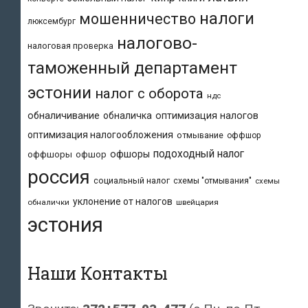
налоги
мошенничество
люксембург
налогово-
налоговая проверка
таможенный департамент
эстонии
налог с оборота
ндс
обналичивание
обналичка
оптимизация налогов
оптимизация налогообложения
отмывание
оффшор
подоходный налог
офшоры
оффшоры
офшор
россия
социальный налог
схемы "отмывания"
схемы
уклонение от налогов
обналички
швейцария
эстония
Наши Контакты