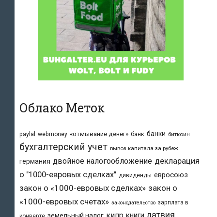
Облако Меток
банки
«отмывание денег»
банк
paylal
webmoney
биткоин
бухгалтерский учет
вывоз капитала за рубеж
двойное налогообложение
декларация
германия
о "1000-евровых сделках"
евросоюз
дивиденды
закон о «1000-евровых сделках»
закон о
«1000-евровых счетах»
зарплата в
законодательство
латвия
кипр
книги
земельный налог
конверте