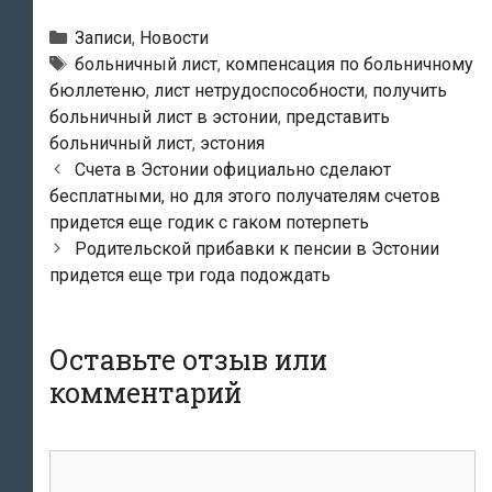
Рубрики
Записи
,
Новости
Метки
больничный лист
,
компенсация по больничному
бюллетеню
,
лист нетрудоспособности
,
получить
больничный лист в эстонии
,
представить
больничный лист
,
эстония
Навигация
Счета в Эстонии официально сделают
по
бесплатными, но для этого получателям счетов
записям
придется еще годик с гаком потерпеть
Родительской прибавки к пенсии в Эстонии
придется еще три года подождать
Оставьте отзыв или
комментарий
комментарий