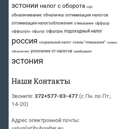
эстонии
налог с оборота
ндс
обналичивание
обналичка
оптимизация налогов
оптимизация налогообложения
отмывание
оффшор
подоходный налог
офшоры
оффшоры
офшор
россия
социальный налог
схемы "отмывания"
схемы
уклонение от налогов
обналички
швейцария
эстония
Наши Контакты
Звоните:
372+577-03-477
(с Пн. по Пт.,
14-20)
Адрес электронной почты:
uslugi(at)buhgalter.eu