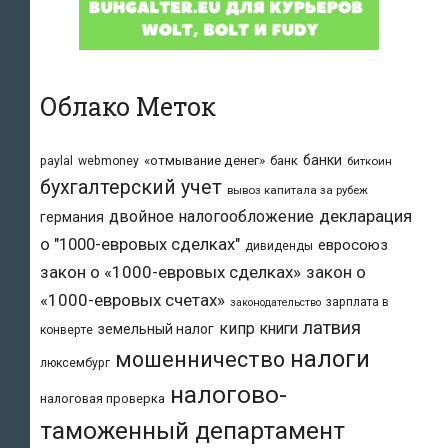
Облако Меток
банки
«отмывание денег»
банк
paylal
webmoney
биткоин
бухгалтерский учет
вывоз капитала за рубеж
двойное налогообложение
декларация
германия
о "1000-евровых сделках"
евросоюз
дивиденды
закон о «1000-евровых сделках»
закон о
«1000-евровых счетах»
зарплата в
законодательство
латвия
кипр
книги
земельный налог
конверте
налоги
мошенничество
люксембург
налогово-
налоговая проверка
таможенный департамент