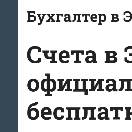
Перейти
Бухгалтер в 
к
содержанию
Счета в
официал
бесплат