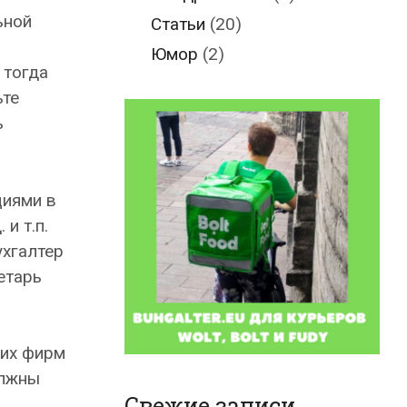
ьной
Статьи
(20)
Юмор
(2)
 тогда
ьте
ь
циями в
и т.п.
ухгалтер
етарь
ких фирм
олжны
Свежие записи