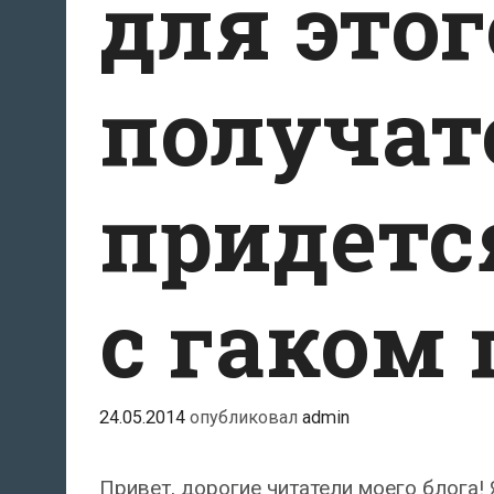
для этог
получат
придетс
с гаком
24.05.2014
опубликовал
admin
Привет, дорогие читатели моего блога!