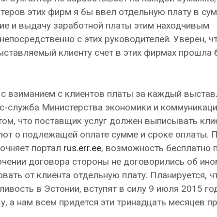
теров этих фирм я бы ввел отдельную плату в су
ние и выдачу заработной платы этим находчивым
непосредственно с этих руководителей. Уверен, ч
ыставляемый клиенту счет в этих фирмах прошла 
я с взиманием с клиентов платы за каждый выста
сс-служба Министерства экономики и коммуникац
 том, что поставщик услуг должен выписывать кли
уют о подлежащей оплате сумме и сроке оплаты. 
точняет портал
rus.err.ee
, возможность бесплатно 
ючении договора стороны не договорились об ино
вать от клиента отдельную плату. Планируется, чт
вость в Эстонии, вступят в силу 9 июля 2015 год
Ну, а нам всем придется эти тринадцать месяцев п