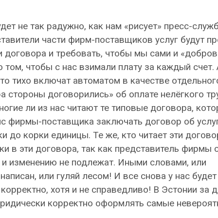
удет не так радужно, как нам «рисует» пресс-служ
ставители части фирм-поставщиков услуг будут п
и договора и требовать, чтобы мы сами и «добро
 том, чтобы с нас взимали плату за каждый счет.
о тихо включат автоматом в качестве отдельног
а стороны договорились» об оплате нелёгкого тр
огие ли из нас читают те типовые договора, кот
с фирмы-поставщика заключать договор об услуг
и до корки единицы. Те же, кто читает эти догово
и в эти договора, так как представитель фирмы
 и изменению не подлежат. Иными словами, или
написан, или гуляй лесом! И все снова у нас будет
корректно, хотя и не справедливо! В Эстонии за 
 юридически корректно оформлять самые невероя