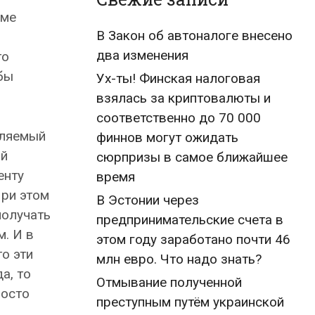
мме
В Закон об автоналоге внесено
два изменения
то
бы
Ух-ты! Финская налоговая
взялась за криптовалюты и
соответственно до 70 000
вляемый
финнов могут ожидать
ий
сюрпризы в самое ближайшее
енту
время
При этом
В Эстонии через
получать
предпринимательские счета в
м. И в
этом году заработано почти 46
о эти
млн евро. Что надо знать?
а, то
Отмывание полученной
росто
преступным путём украинской