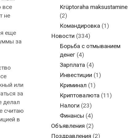
Krüptoraha maksustamine
 все
(2)
т не
Командировка
(1)
ся еще
Новости
(334)
суммы за
Борьба с отмыванием
денег
(4)
Зарплата
(4)
ство
Инвестиции
(1)
все
жный или
Криминал
(1)
аться за
Криптовалюта
(11)
е делал
Налоги
(23)
не считаю
Финансы
(4)
ицией в
Объявления
(2)
Поздравления
(2)