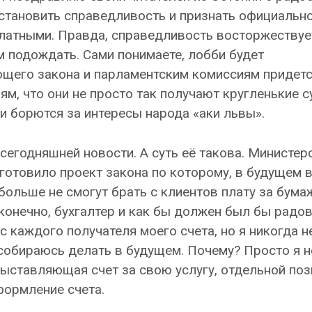
тановить справедливость и признать официально
платными. Правда, справедливость восторжествуе
им подождать. Сами понимаете, лобби будет
ющего закона и парламентским комиссиям придет
ям, что они не просто так получают кругленькие 
т и борются за интересы народа «аки львы».
 сегодняшней новости. А суть её такова. Министер
готовило проект закона по которому, в будущем 
ольше не смогут брать с клиентов плату за бума
 конечно, бухгалтер и как бы должен был бы радов
каждого получателя моего счета, но я никогда н
 собираюсь делать в будущем. Почему? Просто я 
выставляющая счет за свою услугу, отдельной поз
формление счета.