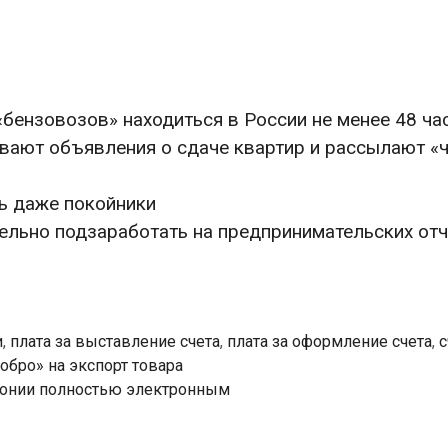
«бензовозов» находиться в России не менее 48 ча
вают объявления о сдаче квартир и рассылают «
ь даже покойники
льно подзаработать на предпринимательских отч
и
,
плата за выставление счета
,
плата за оформление счета
,
с
бро» на экспорт товара
стонии полностью электронным