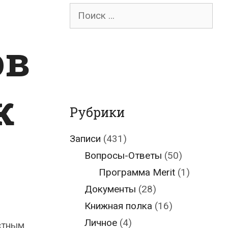
Поиск
для:
ов
к
Рубрики
Записи
(431)
Вопросы-Ответы
(50)
Программа Merit
(1)
Документы
(28)
Книжная полка
(16)
Личное
(4)
остным