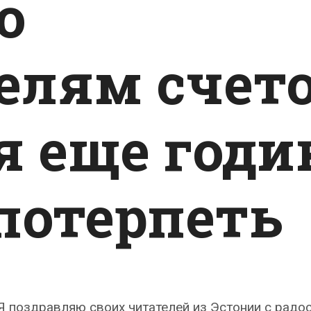
о
елям счет
я еще годи
 потерпеть
 Я поздравляю своих читателей из Эстонии с рад