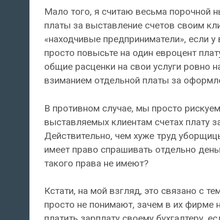
Мало того, я считаю весьма порочной 
платы за выставление счетов своим кл
«находчивые предприниматели», если у в
просто повысьте на один евроцент плату
общие расценки на свои услуги ровно на
взиманием отдельной платы за оформле
В противном случае, мы просто рискуе
выставляемых клиентам счетах плату за у
Действительно, чем хуже труд уборщицы
имеет право спрашивать отдельно деньг
такого права не имеют?
Кстати, на мой взгляд, это связано с т
просто не понимают, зачем в их фирме 
платить зарплату своему бухгалтеру, е