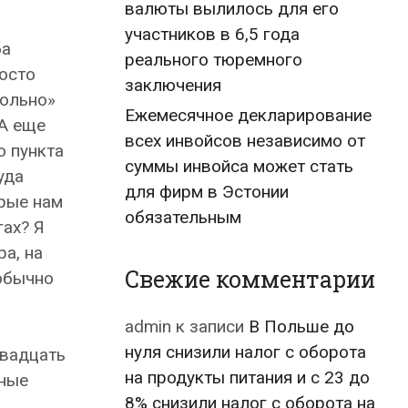
валюты вылилось для его
участников в 6,5 года
ба
реального тюремного
росто
заключения
вольно»
Ежемесячное декларирование
 А еще
всех инвойсов независимо от
о пункта
суммы инвойса может стать
уда
для фирм в Эстонии
орые нам
обязательным
ах? Я
ра, на
Свежие комментарии
 обычно
admin
к записи
В Польше до
нуля снизили налог с оборота
двадцать
на продукты питания и с 23 до
тные
8% снизили налог с оборота на