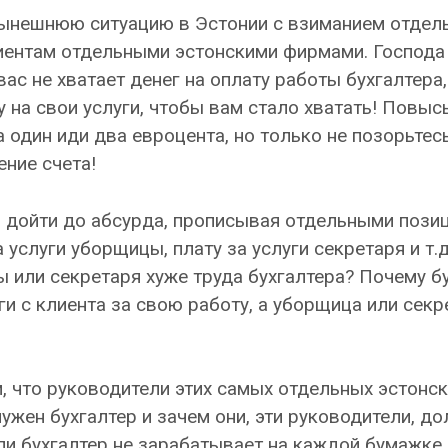
нынешнюю ситуацию в Эстонии с взиманием отдел
иентам отдельными эстонскими фирмами. Господа
ас не хватает денег на оплату работы бухгалтера,
 на свои услуги, чтобы вам стало хватать! Повыс
 один иди два евроцента, но только не позорьтес
ние счета!
м дойти до абсурда, прописывая отдельными пози
слуги уборщицы, плату за услуги секретаря и т.д. 
 или секретаря хуже труда бухгалтера? Почему б
и с клиента за свою работу, а уборщица или секр
ем, что руководители этих самых отдельных эстонс
нужен бухгалтер и зачем они, эти руководители, д
сли бухгалтер не зарабатывает на каждой бумажке,