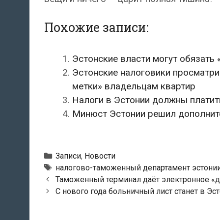
Похожие записи:
Эстонские власти могут обязать 
Эстонские налоговики просматри
метки» владельцам квартир
Налоги в Эстонии должны платит
Минюст Эстонии решил дополните
Рубрики
Записи
,
Новости
Метки
налогово-таможенный департамент эстони
Навигация
Таможенный терминал даёт электронное «до
по
С нового года больничный лист станет в Э
записям