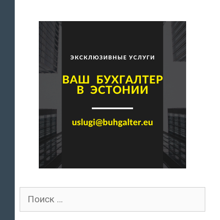
Поиск
для: