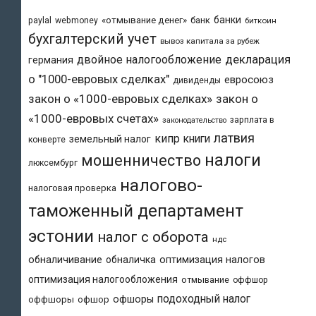
банки
«отмывание денег»
банк
paylal
webmoney
биткоин
бухгалтерский учет
вывоз капитала за рубеж
двойное налогообложение
декларация
германия
о "1000-евровых сделках"
евросоюз
дивиденды
закон о «1000-евровых сделках»
закон о
«1000-евровых счетах»
зарплата в
законодательство
латвия
кипр
книги
земельный налог
конверте
налоги
мошенничество
люксембург
налогово-
налоговая проверка
таможенный департамент
эстонии
налог с оборота
ндс
обналичивание
обналичка
оптимизация налогов
оптимизация налогообложения
отмывание
оффшор
подоходный налог
офшоры
оффшоры
офшор