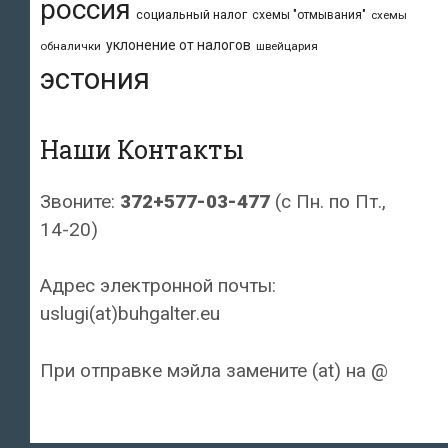
россия
социальный налог
схемы "отмывания"
схемы
уклонение от налогов
обналички
швейцария
эстония
Наши Контакты
Звоните:
372+577-03-477
(с Пн. по Пт.,
14-20)
Адрес электронной почты:
uslugi(at)buhgalter.eu
При отправке мэйла замените (at) на @