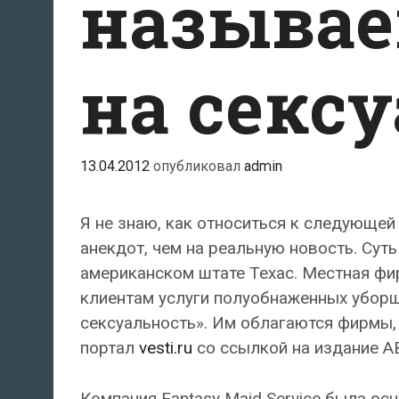
называе
на секс
13.04.2012
опубликовал
admin
Я не знаю, как относиться к следующей 
анекдот, чем на реальную новость. Сут
американском штате Техас. Местная фи
клиентам услуги полуобнаженных уборщ
сексуальность». Им облагаются фирмы,
портал
vesti.ru
со ссылкой на издание A
Компания Fantasy Maid Service была ос