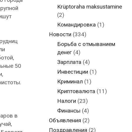
Krüptoraha maksustamine
крупной
(2)
пишут
Командировка
(1)
Новости
(334)
трудниц
Борьба с отмыванием
ли
денег
(4)
отой,
Зарплата
(4)
льные 50
Инвестиции
(1)
и,
Криминал
(1)
чистоты.
Криптовалюта
(11)
Налоги
(23)
,
Финансы
(4)
ларов в
Объявления
(2)
учай,
Поздравления
(2)