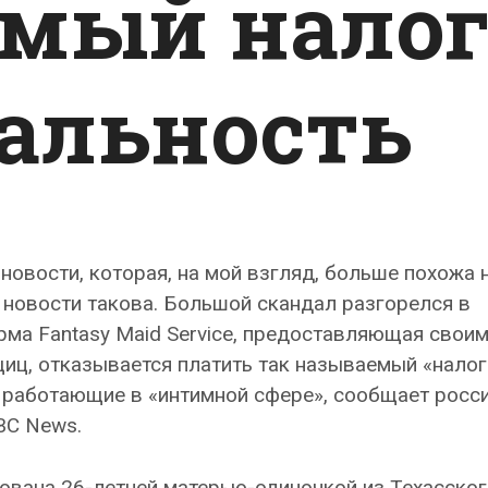
мый нало
уальность
новости, которая, на мой взгляд, больше похожа 
ь новости такова. Большой скандал разгорелся в
рма Fantasy Maid Service, предоставляющая свои
иц, отказывается платить так называемый «налог
 работающие в «интимной сфере», сообщает росс
BC News.
нована 26-летней матерью-одиночкой из Техасско