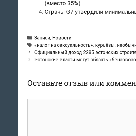
(вместо 35%)
Страны G7 утвердили минимальны
Рубрики
Записи
,
Новости
Метки
«налог на сексуальность»
,
курьёзы
,
необычн
Навигация
Официальный доход 2285 эстонских строит
по
Эстонские власти могут обязать «бензовозо
записям
Оставьте отзыв или комме
комментарий