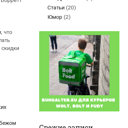
 Борретт
Статьи
(20)
Юмор
(2)
, что
лать
т скидки
ких
убежом
Свежие записи