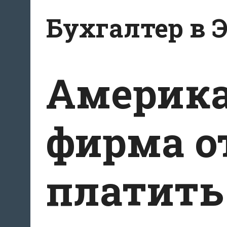
Перейти
Бухгалтер в 
к
содержанию
Америк
фирма о
платить