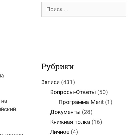
г
Поиск
для:
Рубрики
на
Записи
(431)
Вопросы-Ответы
(50)
м
 на
Программа Merit
(1)
ийский
Документы
(28)
Книжная полка
(16)
Личное
(4)
го города