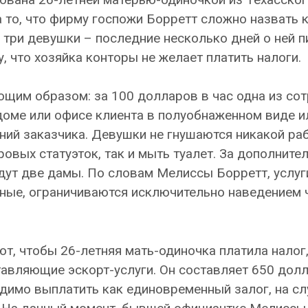
 то, что фирму госпожи Борретт сложно назвать 
о три девушки – последние несколько дней о ней 
, что хозяйка конторы не желает платить налоги.
щим образом: за 100 долларов в час одна из со
в доме или офисе клиента в полуобнаженном виде и
ний заказчика. Девушки не гнушаются никакой раб
овых статуэток, так и мыть туалет. За дополните
дут две дамы. По словам Мелиссы Борретт, услуг
ные, ограничиваются исключительно наведением 
ют, чтобы 26-летняя мать-одиночка платила налог
авляющие эскорт-услуги. Он составляет 650 дол
одимо выплатить как единовременный залог, на сл