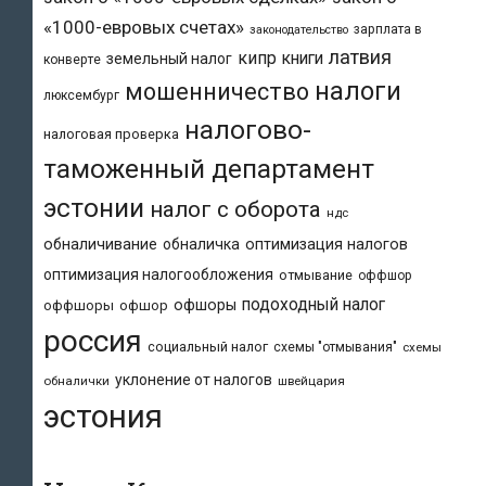
«1000-евровых счетах»
зарплата в
законодательство
латвия
кипр
книги
земельный налог
конверте
налоги
мошенничество
люксембург
налогово-
налоговая проверка
таможенный департамент
эстонии
налог с оборота
ндс
обналичивание
обналичка
оптимизация налогов
оптимизация налогообложения
отмывание
оффшор
подоходный налог
офшоры
оффшоры
офшор
россия
социальный налог
схемы "отмывания"
схемы
уклонение от налогов
обналички
швейцария
эстония