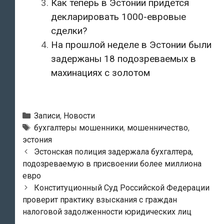
Как теперь в Эстонии придется
декларировать 1000-евровые
сделки?
На прошлой неделе в Эстонии были
задержаны 18 подозреваемых в
махинациях с золотом
Рубрики
Записи
,
Новости
Метки
бухгалтеры мошенники
,
мошенничество
,
эстония
Навигация
Эстонская полиция задержала бухгалтера,
по
подозреваемую в присвоении более миллиона
записям
евро
Конституционный Суд Российской Федерации
проверит практику взыскания с граждан
налоговой задолженности юридических лиц