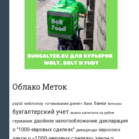
Облако Меток
банки
«отмывание денег»
банк
paylal
webmoney
биткоин
бухгалтерский учет
вывоз капитала за рубеж
двойное налогообложение
декларация
германия
о "1000-евровых сделках"
евросоюз
дивиденды
закон о «1000-евровых сделках»
закон о