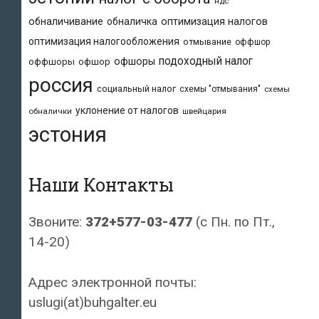
ндс
обналичивание
обналичка
оптимизация налогов
оптимизация налогообложения
отмывание
оффшор
подоходный налог
офшоры
оффшоры
офшор
россия
социальный налог
схемы "отмывания"
схемы
уклонение от налогов
обналички
швейцария
эстония
Наши Контакты
Звоните:
372+577-03-477
(с Пн. по Пт.,
14-20)
Адрес электронной почты:
uslugi(at)buhgalter.eu