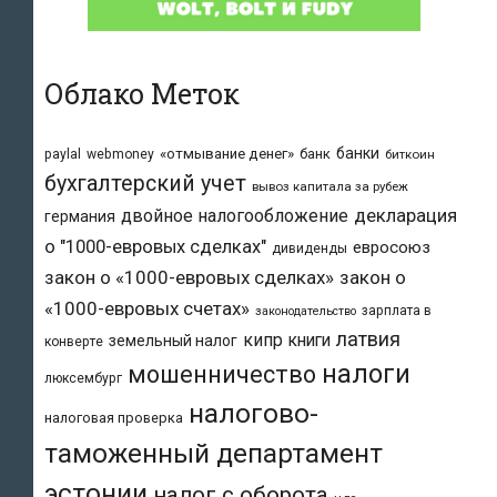
Облако Меток
банки
«отмывание денег»
банк
paylal
webmoney
биткоин
бухгалтерский учет
вывоз капитала за рубеж
двойное налогообложение
декларация
германия
о "1000-евровых сделках"
евросоюз
дивиденды
закон о «1000-евровых сделках»
закон о
«1000-евровых счетах»
зарплата в
законодательство
латвия
кипр
книги
земельный налог
конверте
налоги
мошенничество
люксембург
налогово-
налоговая проверка
таможенный департамент
эстонии
налог с оборота